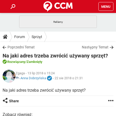
MENU
STRONA GŁÓWNA
YOUTUBE
TIKTOK
PORADY
Forum
Sprzęt
GRY
WHATSAPP
PlayStation
TIKTOK
DO POBRANIA
Poprzedni Temat
Następny Temat
SPOTIFY
NETFLIX
GRY
WHATSAPP
Na jaki adres trzeba zwrócić używany sprzęt?
INSTAGRAM
ANDROID
FACEBOOK
TIKTOK
FORUM
SPOTIFY
NETFLIX
Rozwiązany
/Zamknięty
WINDOWS 10
GRY
WHATSAPP
INSTAGRAM
COVID-19
FACEBOOK
TIKTOK
ARTYKUŁY
Zgaga
- 13 lip 2018 o 15:24
IOS
NETFLIX
WINDOWS 10
GRY
WHATSAPP
Anna Dobrzyńska
-
22 sie 2018 o 21:31
INSTAGRAM
COVID-19
FACEBOOK
TIKTOK
SPOTIFY
NETFLIX
Na jaki adres trzeba zwrócić używany sprzęt?
WINDOWS 10
GRY
WHATSAPP
INSTAGRAM
FACEBOOK
SPOTIFY
NETFLIX
Share
WINDOWS 10
INSTAGRAM
FACEBOOK
Zobacz również: