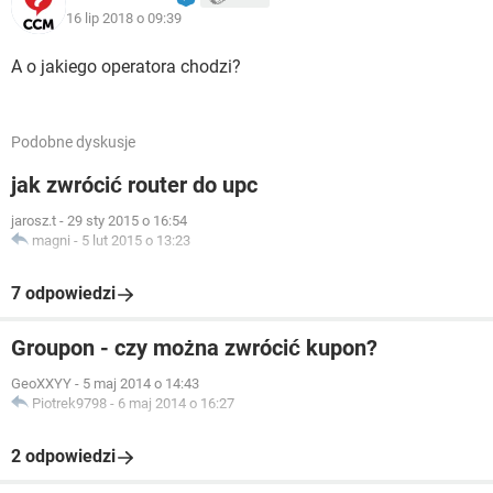
16 lip 2018 o 09:39
A o jakiego operatora chodzi?
Podobne dyskusje
jak zwrócić router do upc
jarosz.t
-
29 sty 2015 o 16:54
magni
-
5 lut 2015 o 13:23
7 odpowiedzi
Groupon - czy można zwrócić kupon?
GeoXXYY
-
5 maj 2014 o 14:43
Piotrek9798
-
6 maj 2014 o 16:27
2 odpowiedzi