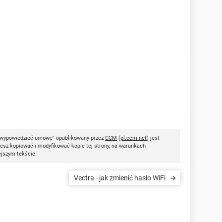
k wypowiedzieć umowę" opublikowany przez
CCM
(
pl.ccm.net
) jest
esz kopiować i modyfikować kopie tej strony, na warunkach
ejszym tekście.
Vectra - jak zmienić hasło WiFi