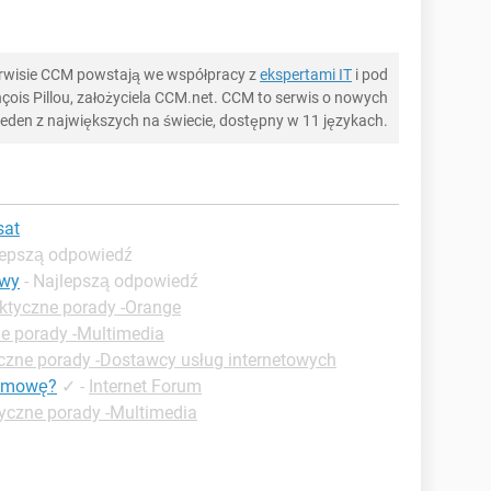
serwisie CCM powstają we współpracy z
ekspertami IT
i pod
ois Pillou, założyciela CCM.net. CCM to serwis o nowych
 jeden z największych na świecie, dostępny w 11 językach.
sat
lepszą odpowiedź
owy
- Najlepszą odpowiedź
ktyczne porady -Orange
e porady -Multimedia
czne porady -Dostawcy usług internetowych
 umowę?
✓
-
Internet Forum
yczne porady -Multimedia