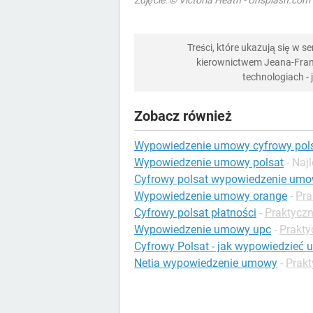
Zdjęcie: © Victoria Heath - Unsplash.com
Treści, które ukazują się w 
kierownictwem Jeana-Franç
technologiach -
Zobacz również
Wypowiedzenie umowy cyfrowy pol
Wypowiedzenie umowy polsat
- Naj
Cyfrowy polsat wypowiedzenie um
Wypowiedzenie umowy orange
-
Pra
Cyfrowy polsat płatności
-
Praktyczn
Wypowiedzenie umowy upc
-
Prakty
Cyfrowy Polsat - jak wypowiedzieć
Netia wypowiedzenie umowy
-
Prakt