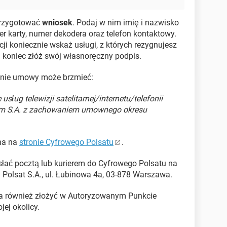
przygotować
wniosek
. Podaj w nim imię i nazwisko
r karty, numer dekodera oraz telefon kontaktowy.
i koniecznie wskaż usługi, z których rezygnujesz
a koniec złóż swój własnoręczny podpis.
nie umowy może brzmieć:
g telewizji satelitarnej/internetu/telefonii
m S.A. z zachowaniem umownego okresu
na na
stronie Cyfrowego Polsatu
.
łać pocztą lub kurierem do Cyfrowego Polsatu na
y Polsat S.A., ul. Łubinowa 4a, 03-878 Warszawa.
a również złożyć w Autoryzowanym Punkcie
ej okolicy.