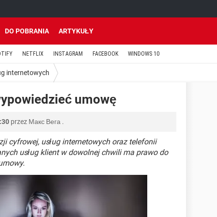
DO POBRANIA
ARTYKUŁY
OTIFY
NETFLIX
INSTAGRAM
FACEBOOK
WINDOWS 10
g internetowych
 wypowiedzieć umowę
:30
przez
Макс Вега
.
ji cyfrowej, usług internetowych oraz telefonii
nych usług klient w dowolnej chwili ma prawo do
 umowy.