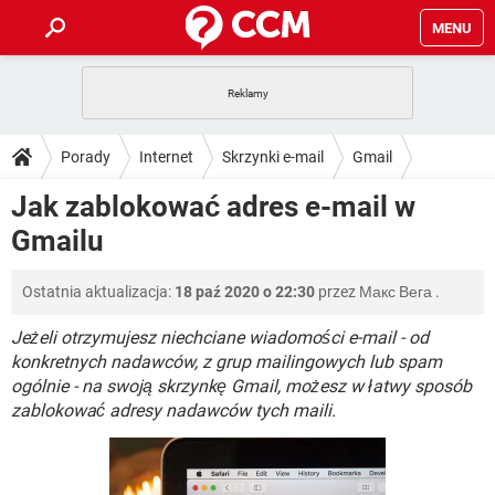
MENU
STRONA GŁÓWNA
YOUTUBE
TIKTOK
PORADY
Porady
Internet
Skrzynki e-mail
Gmail
GRY
WHATSAPP
PlayStation
TIKTOK
DO POBRANIA
Jak zablokować adres e-mail w
SPOTIFY
NETFLIX
GRY
WHATSAPP
Gmailu
INSTAGRAM
ANDROID
FACEBOOK
TIKTOK
FORUM
SPOTIFY
NETFLIX
WINDOWS 10
GRY
WHATSAPP
Ostatnia aktualizacja:
18 paź 2020 o 22:30
przez
Макс Вега
.
INSTAGRAM
COVID-19
FACEBOOK
TIKTOK
ARTYKUŁY
IOS
NETFLIX
WINDOWS 10
GRY
WHATSAPP
Jeżeli otrzymujesz niechciane wiadomości e-mail - od
INSTAGRAM
COVID-19
FACEBOOK
TIKTOK
konkretnych nadawców, z grup mailingowych lub spam
SPOTIFY
NETFLIX
ogólnie - na swoją skrzynkę Gmail, możesz w łatwy sposób
WINDOWS 10
GRY
WHATSAPP
zablokować adresy nadawców tych maili.
INSTAGRAM
FACEBOOK
SPOTIFY
NETFLIX
WINDOWS 10
INSTAGRAM
FACEBOOK