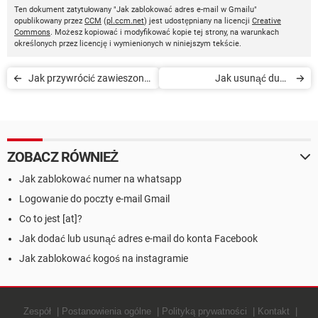
Ten dokument zatytułowany "Jak zablokować adres e-mail w Gmailu"
opublikowany przez
CCM
(
pl.ccm.net
) jest udostępniany na licencji
Creative
Commons
. Możesz kopiować i modyfikować kopie tej strony, na warunkach
określonych przez licencję i wymienionych w niniejszym tekście.
Jak przywrócić zawieszone
Jak usunąć duże
konto Gmail
wiadomości w Gmailu
ZOBACZ RÓWNIEŻ
Jak zablokować numer na whatsapp
Logowanie do poczty e-mail Gmail
Co to jest [at]?
Jak dodać lub usunąć adres e-mail do konta Facebook
Jak zablokować kogoś na instagramie
Zespół
Postanowienia ogólne
Polityką prywatności
Kontakt