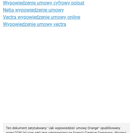
Wypowiedzenie umowy cyfrowy polsat
Netia wypowiedzenie umowy
Vectra wypowiedzenie umowy online
Wypowiedzenie umowy vectra
Ten dokument zatytułowany "Jak wypowiedzieć umowę Orange" opublikowany
przez
CCM
(
pl.ccm.net
) jest udostępniany na licencji
Creative Commons
. Możesz