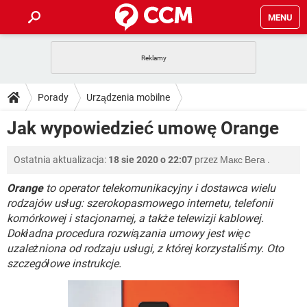
MENU
STRONA GŁÓWNA
YOUTUBE
TIKTOK
PORADY
Porady
Urządzenia mobilne
GRY
WHATSAPP
PlayStation
TIKTOK
DO POBRANIA
Jak wypowiedzieć umowę Orange
Operatorzy telefonii komórkowej
Orange
SPOTIFY
NETFLIX
GRY
WHATSAPP
INSTAGRAM
ANDROID
FACEBOOK
TIKTOK
FORUM
Ostatnia aktualizacja:
18 sie 2020 o 22:07
przez
Макс Вега
.
SPOTIFY
NETFLIX
WINDOWS 10
GRY
WHATSAPP
INSTAGRAM
COVID-19
FACEBOOK
TIKTOK
Orange
to operator telekomunikacyjny i dostawca wielu
ARTYKUŁY
IOS
NETFLIX
rodzajów usług: szerokopasmowego internetu, telefonii
WINDOWS 10
GRY
WHATSAPP
komórkowej i stacjonarnej, a także telewizji kablowej.
INSTAGRAM
COVID-19
FACEBOOK
TIKTOK
SPOTIFY
NETFLIX
Dokładna procedura rozwiązania umowy jest więc
WINDOWS 10
GRY
WHATSAPP
uzależniona od rodzaju usługi, z której korzystaliśmy. Oto
INSTAGRAM
FACEBOOK
szczegółowe instrukcje.
SPOTIFY
NETFLIX
WINDOWS 10
INSTAGRAM
FACEBOOK