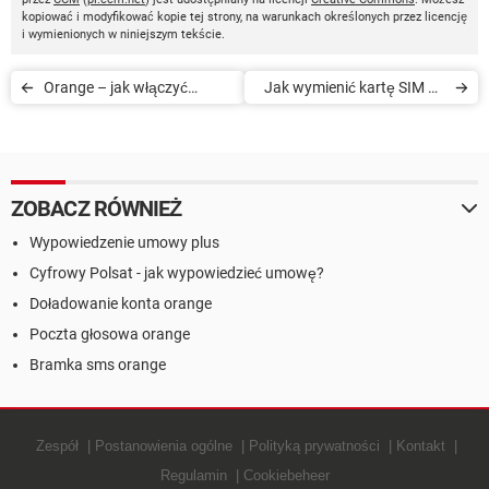
kopiować i modyfikować kopie tej strony, na warunkach określonych przez licencję
i wymienionych w niniejszym tekście.
Orange – jak włączyć
Jak wymienić kartę SIM na
pocztę głosową
micro lub nano SIM w
Orange
ZOBACZ RÓWNIEŻ
Wypowiedzenie umowy plus
Cyfrowy Polsat - jak wypowiedzieć umowę?
Doładowanie konta orange
Poczta głosowa orange
Bramka sms orange
Zespół
Postanowienia ogólne
Polityką prywatności
Kontakt
Regulamin
Cookiebeheer