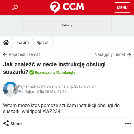
MENU
STRONA GŁÓWNA
YOUTUBE
TIKTOK
PORADY
Forum
Sprzęt
GRY
WHATSAPP
PlayStation
TIKTOK
DO POBRANIA
Poprzedni Temat
Następny Temat
SPOTIFY
NETFLIX
GRY
WHATSAPP
Jak znaleźć w necie instrukcję obsługi
INSTAGRAM
ANDROID
FACEBOOK
TIKTOK
FORUM
SPOTIFY
NETFLIX
suszarki?
Rozwiązany
/Zamknięty
WINDOWS 10
GRY
WHATSAPP
INSTAGRAM
COVID-19
FACEBOOK
TIKTOK
ARTYKUŁY
IOS
NETFLIX
Kajka
- Zmodyfikowany dnia 3 lip 2018 o 07:04
WINDOWS 10
GRY
WHATSAPP
Kajka -
3 lip 2018 o 21:34
INSTAGRAM
COVID-19
FACEBOOK
TIKTOK
SPOTIFY
NETFLIX
Witam moze ktos pomoze szukam instrukcji obslugi do
WINDOWS 10
GRY
WHATSAPP
INSTAGRAM
FACEBOOK
suszarki whirlpool AWZ234
SPOTIFY
NETFLIX
WINDOWS 10
Share
INSTAGRAM
FACEBOOK