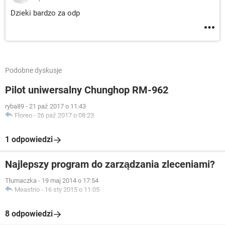
Dzieki bardzo za odp
Podobne dyskusje
Pilot uniwersalny Chunghop RM-962
ryba89
-
21 paź 2017 o 11:43
Floreo
-
26 paź 2017 o 08:23
1 odpowiedzi
Najlepszy program do zarządzania zleceniami?
Tłumaczka
-
19 maj 2014 o 17:54
Meastrio
-
16 sty 2015 o 11:05
8 odpowiedzi