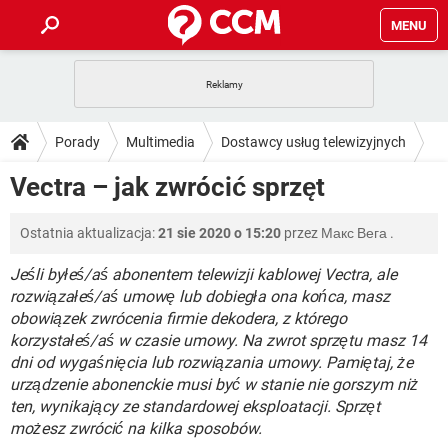
MENU
STRONA GŁÓWNA
YOUTUBE
TIKTOK
PORADY
Porady
Multimedia
Dostawcy usług telewizyjnych
GRY
WHATSAPP
PlayStation
TIKTOK
DO POBRANIA
Vectra – jak zwrócić sprzęt
SPOTIFY
NETFLIX
GRY
WHATSAPP
INSTAGRAM
ANDROID
FACEBOOK
TIKTOK
FORUM
Ostatnia aktualizacja:
21 sie 2020 o 15:20
przez
Макс Вега
.
SPOTIFY
NETFLIX
WINDOWS 10
GRY
WHATSAPP
INSTAGRAM
COVID-19
FACEBOOK
TIKTOK
Jeśli byłeś/aś abonentem telewizji kablowej Vectra, ale
ARTYKUŁY
IOS
NETFLIX
rozwiązałeś/aś umowę lub dobiegła ona końca, masz
WINDOWS 10
GRY
WHATSAPP
obowiązek zwrócenia firmie dekodera, z którego
INSTAGRAM
COVID-19
FACEBOOK
TIKTOK
SPOTIFY
NETFLIX
korzystałeś/aś w czasie umowy. Na zwrot sprzętu masz 14
WINDOWS 10
GRY
WHATSAPP
dni od wygaśnięcia lub rozwiązania umowy. Pamiętaj, że
INSTAGRAM
FACEBOOK
urządzenie abonenckie musi być w stanie nie gorszym niż
SPOTIFY
NETFLIX
WINDOWS 10
ten, wynikający ze standardowej eksploatacji. Sprzęt
INSTAGRAM
FACEBOOK
możesz zwrócić na kilka sposobów.