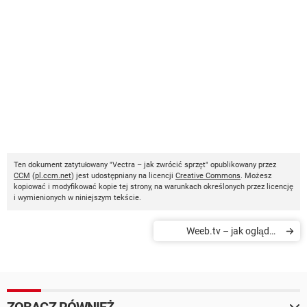
Ten dokument zatytułowany "Vectra – jak zwrócić sprzęt" opublikowany przez
CCM
(
pl.ccm.net
) jest udostępniany na licencji
Creative Commons
. Możesz
kopiować i modyfikować kopie tej strony, na warunkach określonych przez licencję
i wymienionych w niniejszym tekście.
Weeb.tv – jak oglądać
telewizję przez internet