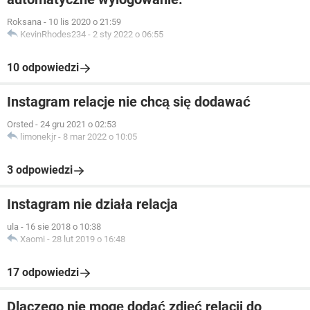
Roksana
-
10 lis 2020 o 21:59
KevinRhodes234
-
2 sty 2022 o 06:55
10 odpowiedzi
Instagram relacje nie chcą się dodawać
Orsted
-
24 gru 2021 o 02:53
limonekjr
-
8 mar 2022 o 10:05
3 odpowiedzi
Instagram nie działa relacja
ula
-
16 sie 2018 o 10:38
Xaomi
-
28 lut 2019 o 16:48
17 odpowiedzi
Dlaczego nie mogę dodać zdjęć relacji do