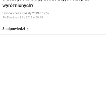
wyróżnionych?
fashdarkness
-
24 sty 2019 o 17:07
Ewelina
-
3 lis 2019 o 09:44
3 odpowiedzi