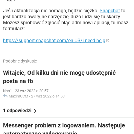
Jeśli aktualizacja nie pomaga, będzie ciężko.
Snapchat
to
jest bardzo awaryjne narzędzie, dużo ludzi się tu skarży.
Możesz spróbować zgłosić błąd adminowi apliacji, tu masz
formularz:
https://support.snapchat.com/en-US/i-need-help
Podobne dyskusje
Witajcie, Od kilku dni nie mogę udostępnić
posta na fb
Nnn1
-
23 wrz 2022 o 20:57
MaximCCM
-
27 wrz 2022 o 14:53
1 odpowiedzi
Messenger problem z logowaniem. Następuje
automatyczne wylogowanie.