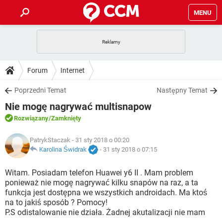
MENU
STRONA GŁÓWNA
YOUTUBE
TIKTOK
PORADY
Forum
Internet
GRY
WHATSAPP
PlayStation
TIKTOK
DO POBRANIA
Poprzedni Temat
Następny Temat
SPOTIFY
NETFLIX
GRY
WHATSAPP
Nie mogę nagrywać multisnapow
INSTAGRAM
ANDROID
FACEBOOK
TIKTOK
FORUM
SPOTIFY
NETFLIX
Rozwiązany
/Zamknięty
WINDOWS 10
GRY
WHATSAPP
INSTAGRAM
COVID-19
FACEBOOK
TIKTOK
ARTYKUŁY
PatrykStaczak
- 31 sty 2018 o 00:20
IOS
NETFLIX
WINDOWS 10
GRY
WHATSAPP
Karolina Świdrak
-
31 sty 2018 o 07:15
INSTAGRAM
COVID-19
FACEBOOK
TIKTOK
SPOTIFY
NETFLIX
Witam. Posiadam telefon Huawei y6 II . Mam problem
WINDOWS 10
GRY
WHATSAPP
ponieważ nie mogę nagrywać kilku snapów na raz, a ta
INSTAGRAM
FACEBOOK
funkcja jest dostępna we wszystkich androidach. Ma ktoś
SPOTIFY
NETFLIX
WINDOWS 10
na to jakiś sposób ? Pomocy!
INSTAGRAM
FACEBOOK
P.S odistalowanie nie działa. Żadnej akutalizacji nie mam