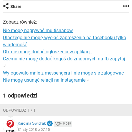
WINDOWS 10
Share
Zobacz również:
Nie mogę nagrywać multisnapow
Dlaczego nie mogę wysłać zaproszenia na facebooku tylko
wiadomość
Olx nie mogę dodać ogłoszenia w aplikacji
Czemu nie mogę dodać kogoś do znajomych na fb zapytaj
✓
Wylogowalo mnie z messengera i nie moge sie zalogowac
Nie mogę usunąć relacji na instagramie
✓
1 odpowiedzi
ODPOWIEDŹ 1 / 1
Karolina Świdrak
9 019
31 sty 2018 o 07:15