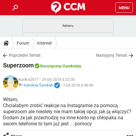
MENU
STRONA GŁÓWNA
YOUTUBE
TIKTOK
PORADY
Forum
Internet
GRY
WHATSAPP
PlayStation
TIKTOK
DO POBRANIA
Poprzedni Temat
Następny Temat
SPOTIFY
NETFLIX
GRY
WHATSAPP
Superzoom
INSTAGRAM
ANDROID
FACEBOOK
TIKTOK
Rozwiązany
/Zamknięty
FORUM
SPOTIFY
NETFLIX
WINDOWS 10
GRY
WHATSAPP
Aunlka2017
- 29 sty 2018 à 22:30
INSTAGRAM
COVID-19
FACEBOOK
TIKTOK
ARTYKUŁY
Karolina Świdrak
-
1 lut 2018 à 08:06
IOS
NETFLIX
WINDOWS 10
GRY
WHATSAPP
INSTAGRAM
COVID-19
FACEBOOK
TIKTOK
Witam,
SPOTIFY
NETFLIX
Chciałabym zrobić reakcje na Instagramie za pomocą
WINDOWS 10
GRY
WHATSAPP
superzoom ale niestety nie mam takiej opcji, jak ją włączyć?
INSTAGRAM
FACEBOOK
Dodam że jak przechodzę na inne konto np chłopaka na
SPOTIFY
NETFLIX
WINDOWS 10
swoim telefonie to tam już jest ... pomocy
INSTAGRAM
FACEBOOK