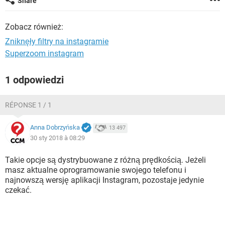
Share
WINDOWS 10
Zobacz również:
Zniknęły filtry na instagramie
Superzoom instagram
1 odpowiedzi
RÉPONSE 1 / 1
Anna Dobrzyńska
13 497
30 sty 2018 à 08:29
Takie opcje są dystrybuowane z różną prędkością. Jeżeli
masz aktualne oprogramowanie swojego telefonu i
najnowszą wersję aplikacji Instagram, pozostaje jedynie
czekać.