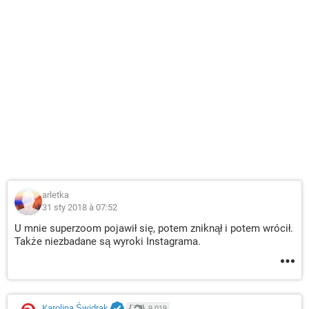
arletka
31 sty 2018 à 07:52
U mnie superzoom pojawił się, potem zniknął i potem wrócił.
Także niezbadane są wyroki Instagrama.
Karolina Świdrak
9 019