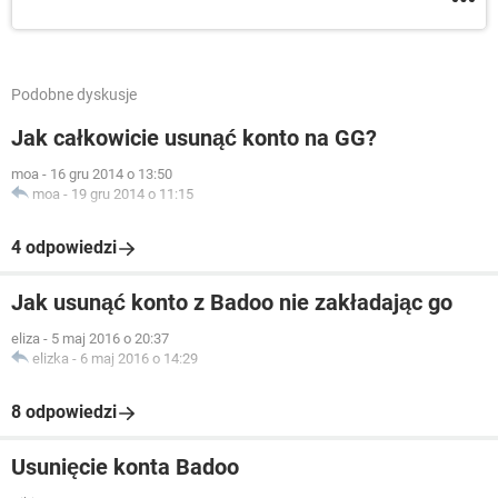
Podobne dyskusje
Jak całkowicie usunąć konto na GG?
moa
-
16 gru 2014 o 13:50
moa
-
19 gru 2014 o 11:15
4 odpowiedzi
Jak usunąć konto z Badoo nie zakładając go
eliza
-
5 maj 2016 o 20:37
elizka
-
6 maj 2016 o 14:29
8 odpowiedzi
Usunięcie konta Badoo