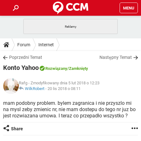
MENU
STRONA GŁÓWNA
YOUTUBE
TIKTOK
PORADY
Forum
Internet
GRY
WHATSAPP
PlayStation
TIKTOK
DO POBRANIA
Poprzedni Temat
Następny Temat
SPOTIFY
NETFLIX
GRY
WHATSAPP
Konto Yahoo
INSTAGRAM
ANDROID
FACEBOOK
TIKTOK
Rozwiązany
/Zamknięty
FORUM
SPOTIFY
NETFLIX
WINDOWS 10
GRY
WHATSAPP
Rafg
- Zmodyfikowany dnia 5 lut 2018 o 12:23
INSTAGRAM
COVID-19
FACEBOOK
TIKTOK
ARTYKUŁY
WilkRobert
-
20 lis 2018 o 08:11
IOS
NETFLIX
WINDOWS 10
GRY
WHATSAPP
INSTAGRAM
COVID-19
FACEBOOK
TIKTOK
mam podobny problem. bylem zagranica i nie przyszlo mi
SPOTIFY
NETFLIX
na mysl zeby zmienic nr, nie mam dostepu do tego nr juz bo
WINDOWS 10
GRY
WHATSAPP
jest rozwiazana umowa. I teraz co przepadło wszystko ?
INSTAGRAM
FACEBOOK
SPOTIFY
NETFLIX
WINDOWS 10
Share
INSTAGRAM
FACEBOOK