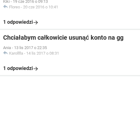
Kiki
-
19 cze 2016 o 09:13
Floreo
-
20 cze 2016 o 10:41
1 odpowiedzi
Chciałabym całkowicie usunąć konto na gg
Ania
-
13 lis 2017 o 22:35
Karolllla
-
14 lis 2017 o 08:31
1 odpowiedzi