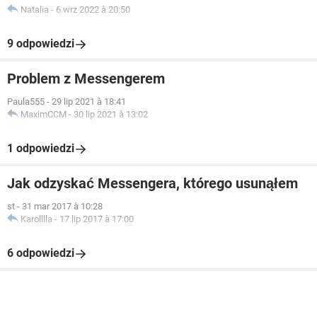
Natalia
-
6 wrz 2022 à 20:50
9 odpowiedzi
Problem z Messengerem
Paula555
-
29 lip 2021 à 18:41
MaximCCM
-
30 lip 2021 à 13:02
1 odpowiedzi
Jak odzyskać Messengera, którego usunąłem
st
-
31 mar 2017 à 10:28
Karolllla
-
17 lip 2017 à 17:00
6 odpowiedzi