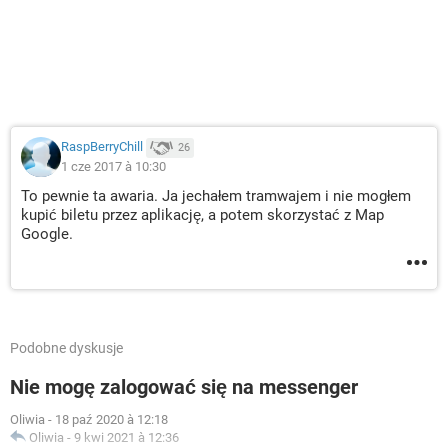
RaspBerryChill
26
1 cze 2017 à 10:30
To pewnie ta awaria. Ja jechałem tramwajem i nie mogłem
kupić biletu przez aplikację, a potem skorzystać z Map
Google.
Podobne dyskusje
Nie mogę zalogować się na messenger
Oliwia
-
18 paź 2020 à 12:18
Oliwia
-
9 kwi 2021 à 12:36