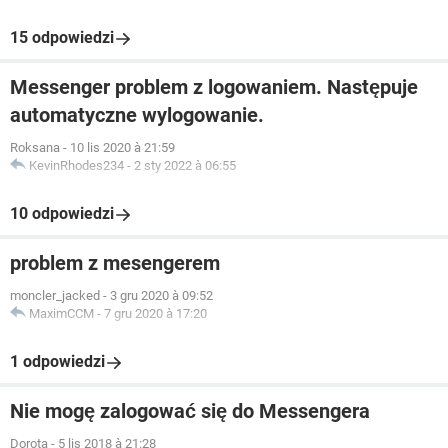
15 odpowiedzi
Messenger problem z logowaniem. Następuje
automatyczne wylogowanie.
Roksana
-
10 lis 2020 à 21:59
KevinRhodes234
-
2 sty 2022 à 06:55
10 odpowiedzi
problem z mesengerem
moncler_jacked
-
3 gru 2020 à 09:52
MaximCCM
-
7 gru 2020 à 17:20
1 odpowiedzi
Nie mogę zalogować się do Messengera
Dorota
-
5 lis 2018 à 21:28