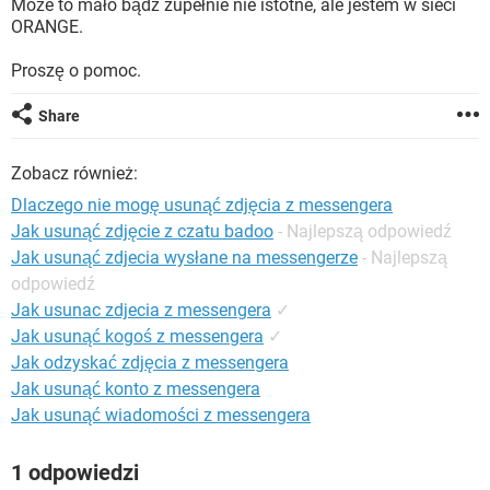
Może to mało bądź zupełnie nie istotne, ale jestem w sieci
WINDOWS 10
ORANGE.
Proszę o pomoc.
Share
Zobacz również:
Dlaczego nie mogę usunąć zdjęcia z messengera
Jak usunąć zdjęcie z czatu badoo
- Najlepszą odpowiedź
Jak usunąć zdjecia wysłane na messengerze
- Najlepszą
odpowiedź
Jak usunac zdjecia z messengera
✓
Jak usunąć kogoś z messengera
✓
Jak odzyskać zdjęcia z messengera
Jak usunąć konto z messengera
Jak usunąć wiadomości z messengera
1 odpowiedzi