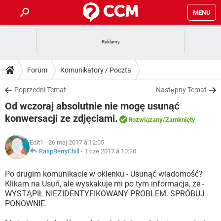
MENU
STRONA GŁÓWNA
YOUTUBE
TIKTOK
PORADY
Forum
Komunikatory / Poczta
GRY
WHATSAPP
PlayStation
TIKTOK
DO POBRANIA
Poprzedni Temat
Następny Temat
SPOTIFY
NETFLIX
GRY
WHATSAPP
Od wczoraj absolutnie nie mogę usunąć
INSTAGRAM
ANDROID
FACEBOOK
TIKTOK
FORUM
SPOTIFY
NETFLIX
konwersacji ze zdjęciami.
Rozwiązany
/Zamknięty
WINDOWS 10
GRY
WHATSAPP
INSTAGRAM
COVID-19
FACEBOOK
TIKTOK
ARTYKUŁY
IOS
NETFLIX
Edit1
- 26 maj 2017 à 12:05
WINDOWS 10
GRY
WHATSAPP
RaspBerryChill
-
1 cze 2017 à 10:30
INSTAGRAM
COVID-19
FACEBOOK
TIKTOK
SPOTIFY
NETFLIX
Po drugim komunikacie w okienku - Usunąć wiadomość?
WINDOWS 10
GRY
WHATSAPP
INSTAGRAM
FACEBOOK
Klikam na Usuń, ale wyskakuje mi po tym informacja, że -
SPOTIFY
NETFLIX
WYSTĄPIŁ NIEZIDENTYFIKOWANY PROBLEM. SPRÓBUJ
WINDOWS 10
PONOWNIE.
INSTAGRAM
FACEBOOK