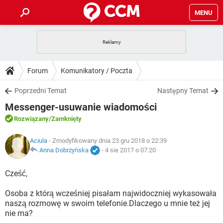
MENU
STRONA GŁÓWNA
YOUTUBE
TIKTOK
PORADY
Forum
Komunikatory / Poczta
GRY
WHATSAPP
PlayStation
TIKTOK
DO POBRANIA
Poprzedni Temat
Następny Temat
SPOTIFY
NETFLIX
GRY
WHATSAPP
Messenger-usuwanie wiadomości
INSTAGRAM
ANDROID
FACEBOOK
TIKTOK
FORUM
SPOTIFY
NETFLIX
Rozwiązany
/Zamknięty
WINDOWS 10
GRY
WHATSAPP
INSTAGRAM
COVID-19
FACEBOOK
TIKTOK
ARTYKUŁY
Aciula
- Zmodyfikowany dnia 23 gru 2018 o 22:39
IOS
NETFLIX
WINDOWS 10
GRY
WHATSAPP
Anna Dobrzyńska
-
4 sie 2017 o 07:20
INSTAGRAM
COVID-19
FACEBOOK
TIKTOK
SPOTIFY
NETFLIX
Cześć,
WINDOWS 10
GRY
WHATSAPP
INSTAGRAM
FACEBOOK
Osoba z którą wcześniej pisałam najwidoczniej wykasowała
SPOTIFY
NETFLIX
WINDOWS 10
naszą rozmowę w swoim telefonie.Dlaczego u mnie też jej
INSTAGRAM
FACEBOOK
nie ma?