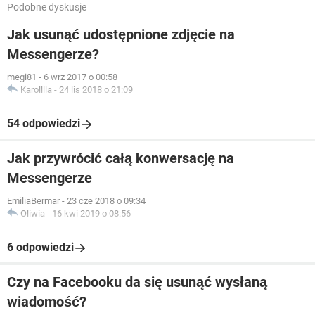
Podobne dyskusje
Jak usunąć udostępnione zdjęcie na
Messengerze?
megi81
-
6 wrz 2017 o 00:58
Karolllla
-
24 lis 2018 o 21:09
54 odpowiedzi
Jak przywrócić całą konwersację na
Messengerze
EmiliaBermar
-
23 cze 2018 o 09:34
Oliwia
-
16 kwi 2019 o 08:56
6 odpowiedzi
Czy na Facebooku da się usunąć wysłaną
wiadomość?