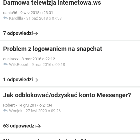
Darmowa telewizja internetowa.ws
danio96
-
9 wrz 2018 o 23:01
Karolllla
-
31 paź 2018 o 07:58
7 odpowiedzi
Problem z logowaniem na snapchat
dusiaxxx
-
8 mar 2016 o 22:12
WilkRobert
-
9 mar 2016 o 09:18
1 odpowiedzi
Jak odblokować/odzyskać konto Messenger?
Robert
-
14 gru 2017 o 21:34
Woojak
-
27 kwi 2020 o 09:26
63 odpowiedzi