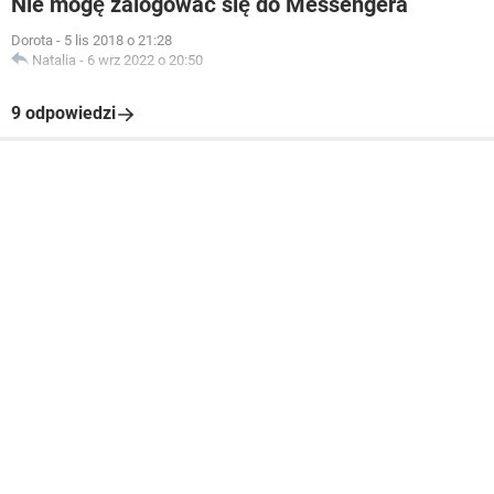
Nie mogę zalogować się do Messengera
Dorota
-
5 lis 2018 o 21:28
Natalia
-
6 wrz 2022 o 20:50
9 odpowiedzi