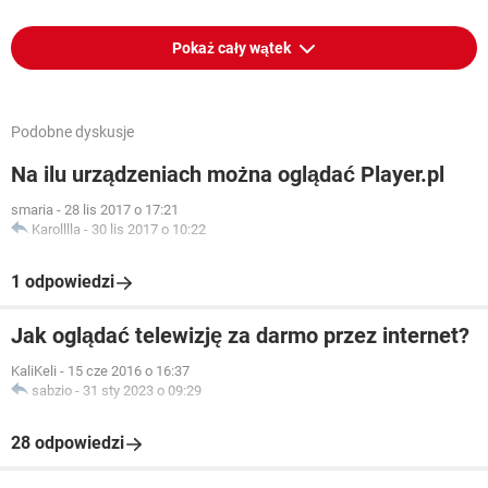
Pokaż cały wątek
Podobne dyskusje
Na ilu urządzeniach można oglądać Player.pl
smaria
-
28 lis 2017 o 17:21
Karolllla
-
30 lis 2017 o 10:22
1 odpowiedzi
Jak oglądać telewizję za darmo przez internet?
KaliKeli
-
15 cze 2016 o 16:37
sabzio
-
31 sty 2023 o 09:29
28 odpowiedzi