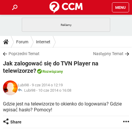
MENU
STRONA GŁÓWNA
YOUTUBE
TIKTOK
PORADY
Forum
Internet
GRY
WHATSAPP
PlayStation
TIKTOK
DO POBRANIA
Poprzedni Temat
Następny Temat
SPOTIFY
NETFLIX
GRY
WHATSAPP
Jak zalogować się do TVN Player na
INSTAGRAM
ANDROID
FACEBOOK
TIKTOK
FORUM
SPOTIFY
NETFLIX
telewizorze?
Rozwiązany
WINDOWS 10
GRY
WHATSAPP
INSTAGRAM
COVID-19
FACEBOOK
TIKTOK
ARTYKUŁY
IOS
NETFLIX
Lubi98
- 9 cze 2014 o 12:19
WINDOWS 10
GRY
WHATSAPP
Lubi98 -
10 cze 2014 o 16:08
INSTAGRAM
COVID-19
FACEBOOK
TIKTOK
SPOTIFY
NETFLIX
Gdzie jest na telewizorze to okienko do logowania? Gdzie
WINDOWS 10
GRY
WHATSAPP
INSTAGRAM
FACEBOOK
wpisać hasło? Pomocy!
SPOTIFY
NETFLIX
WINDOWS 10
Share
INSTAGRAM
FACEBOOK