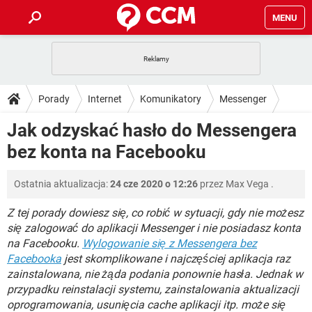
MENU
STRONA GŁÓWNA
YOUTUBE
TIKTOK
PORADY
Porady
Internet
Komunikatory
Messenger
GRY
WHATSAPP
PlayStation
TIKTOK
DO POBRANIA
Jak odzyskać hasło do Messengera
SPOTIFY
NETFLIX
GRY
WHATSAPP
bez konta na Facebooku
INSTAGRAM
ANDROID
FACEBOOK
TIKTOK
FORUM
SPOTIFY
NETFLIX
WINDOWS 10
GRY
WHATSAPP
Ostatnia aktualizacja:
24 cze 2020 o 12:26
przez
Max Vega
.
INSTAGRAM
COVID-19
FACEBOOK
TIKTOK
ARTYKUŁY
IOS
NETFLIX
WINDOWS 10
GRY
WHATSAPP
Z tej porady dowiesz się, co robić w sytuacji, gdy nie możesz
INSTAGRAM
COVID-19
FACEBOOK
TIKTOK
się zalogować do aplikacji Messenger i nie posiadasz konta
SPOTIFY
NETFLIX
na Facebooku.
Wylogowanie się z Messengera bez
WINDOWS 10
GRY
WHATSAPP
Facebooka
INSTAGRAM
jest skomplikowane i najczęściej aplikacja raz
FACEBOOK
SPOTIFY
NETFLIX
zainstalowana, nie żąda podania ponownie hasła. Jednak w
WINDOWS 10
przypadku reinstalacji systemu, zainstalowania aktualizacji
INSTAGRAM
FACEBOOK
oprogramowania, usunięcia cache aplikacji itp. może się