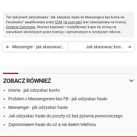
Ten dokument zatytułowany "Jak odzyskać hasło do Messengera bez konta na
Facebooku" opublikowany przez
CCM
(
pl.ccm.net
) jest udostępniany na licencji
Creative Commons
. Możesz kopiować i modyfikować kopie tej strony, na
warunkach określonych przez licencję i wymienionych w niniejszym tekście.
Messenger - jak skasować
Jak skasować konto
wysłaną wiadomość
Messenger bez Facebooka
ZOBACZ RÓWNIEŻ
Interia - jak odzyskać konto
Problem z Messengerem bez FB - jak odzyskać hasło
Messenger - jak odzyskać hasło
Jak odzyskać hasło do poczty o2 bez pytania pomocniczego
Zapomniałem hasło do o2 a nie dałem telefonu