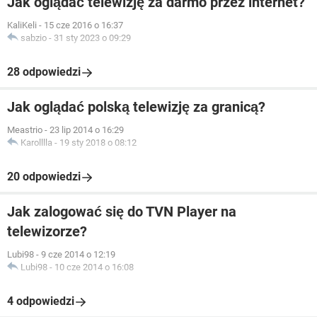
Jak oglądać telewizję za darmo przez internet?
KaliKeli
-
15 cze 2016 o 16:37
sabzio
-
31 sty 2023 o 09:29
28 odpowiedzi
Jak oglądać polską telewizję za granicą?
Meastrio
-
23 lip 2014 o 16:29
Karolllla
-
19 sty 2018 o 08:12
20 odpowiedzi
Jak zalogować się do TVN Player na
telewizorze?
Lubi98
-
9 cze 2014 o 12:19
Lubi98
-
10 cze 2014 o 16:08
4 odpowiedzi