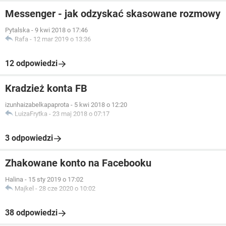
Messenger - jak odzyskać skasowane rozmowy
Pytalska
-
9 kwi 2018 o 17:46
Rafa
-
12 mar 2019 o 13:36
12 odpowiedzi
Kradzież konta FB
izunhaizabelkapaprota
-
5 kwi 2018 o 12:20
LuizaFrytka
-
23 maj 2018 o 07:17
3 odpowiedzi
Zhakowane konto na Facebooku
Halina
-
15 sty 2019 o 17:02
Majkel
-
28 cze 2020 o 10:02
38 odpowiedzi