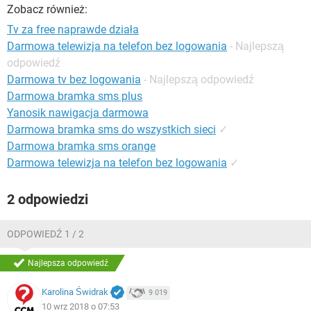
WINDOWS 10
Zobacz również:
Tv za free naprawde działa
Darmowa telewizja na telefon bez logowania
- Najlepszą
odpowiedź
Darmowa tv bez logowania
- Najlepszą odpowiedź
Darmowa bramka sms plus
Yanosik nawigacja darmowa
Darmowa bramka sms do wszystkich sieci
✓
Darmowa bramka sms orange
Darmowa telewizja na telefon bez logowania
✓
2 odpowiedzi
ODPOWIEDŹ 1 / 2
Najlepsza odpowiedź
Karolina Świdrak
9 019
10 wrz 2018 o 07:53