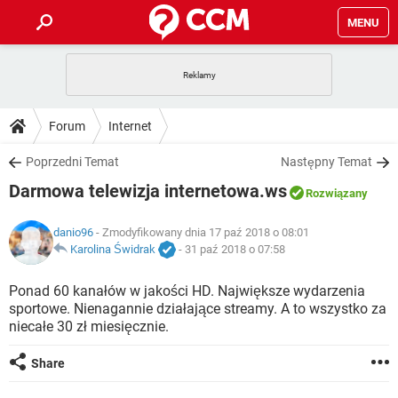
MENU
STRONA GŁÓWNA
YOUTUBE
TIKTOK
PORADY
Forum
Internet
GRY
WHATSAPP
PlayStation
TIKTOK
DO POBRANIA
Poprzedni Temat
Następny Temat
SPOTIFY
NETFLIX
GRY
WHATSAPP
Darmowa telewizja internetowa.ws
INSTAGRAM
ANDROID
FACEBOOK
TIKTOK
Rozwiązany
FORUM
SPOTIFY
NETFLIX
WINDOWS 10
GRY
WHATSAPP
danio96
- Zmodyfikowany dnia 17 paź 2018 o 08:01
INSTAGRAM
COVID-19
FACEBOOK
TIKTOK
ARTYKUŁY
Karolina Świdrak
-
31 paź 2018 o 07:58
IOS
NETFLIX
WINDOWS 10
GRY
WHATSAPP
INSTAGRAM
COVID-19
FACEBOOK
TIKTOK
Ponad 60 kanałów w jakości HD. Największe wydarzenia
SPOTIFY
NETFLIX
sportowe. Nienagannie działające streamy. A to wszystko za
WINDOWS 10
GRY
WHATSAPP
niecałe 30 zł miesięcznie.
INSTAGRAM
FACEBOOK
SPOTIFY
NETFLIX
WINDOWS 10
Share
INSTAGRAM
FACEBOOK