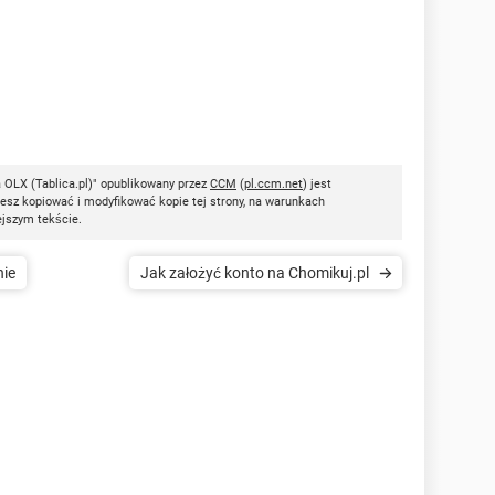
 OLX (Tablica.pl)" opublikowany przez
CCM
(
pl.ccm.net
) jest
esz kopiować i modyfikować kopie tej strony, na warunkach
ejszym tekście.
nie
Jak założyć konto na Chomikuj.pl