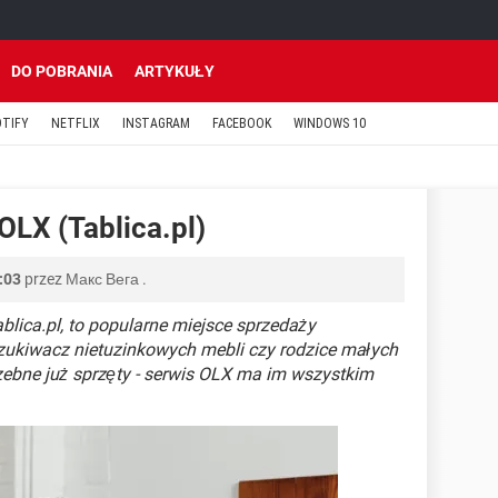
DO POBRANIA
ARTYKUŁY
OTIFY
NETFLIX
INSTAGRAM
FACEBOOK
WINDOWS 10
OLX (Tablica.pl)
:03
przez
Макс Вега
.
blica.pl, to popularne miejsce sprzedaży
zukiwacz nietuzinkowych mebli czy rodzice małych
rzebne już sprzęty - serwis OLX ma im wszystkim