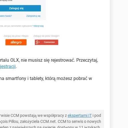
lu OLX, nie musisz się rejestrować. Przeczytaj,
estracji
.
na smartfony i tablety, którą możesz pobrać w
serwisie CCM powstają we współpracy z
ekspertami IT
i pod
ois Pillou, założyciela CCM.net. CCM to serwis o nowych
 jeden z największych na świecie, dostępny w 11 językach.