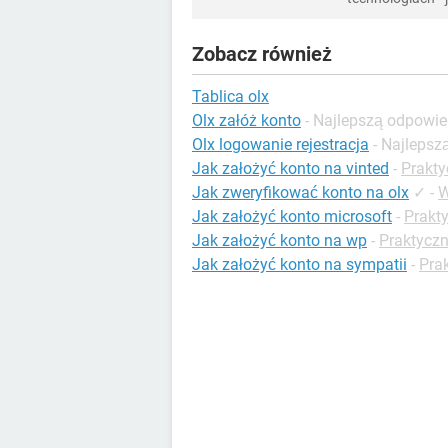
Zobacz również
Tablica olx
Olx załóż konto
- Najlepszą odpowi
Olx logowanie rejestracja
- Najleps
Jak założyć konto na vinted
-
Prakty
Jak zweryfikować konto na olx
✓
-
W
Jak założyć konto microsoft
-
Prakt
Jak założyć konto na wp
-
Praktyczn
Jak założyć konto na sympatii
-
Prak