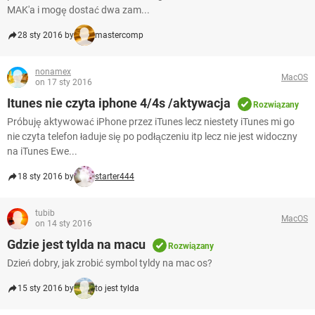
MAK'a i mogę dostać dwa zam...
28 sty 2016 by
mastercomp
nonamex
MacOS
on 17 sty 2016
Itunes nie czyta iphone 4/4s /aktywacja
Rozwiązany
Próbuję aktywować iPhone przez iTunes lecz niestety iTunes mi go
nie czyta telefon ładuje się po podłączeniu itp lecz nie jest widoczny
na iTunes Ewe...
18 sty 2016 by
starter444
tubib
MacOS
on 14 sty 2016
Gdzie jest tylda na macu
Rozwiązany
Dzień dobry, jak zrobić symbol tyldy na mac os?
15 sty 2016 by
to jest tylda