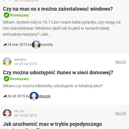
on 13 cze 2014
Czy na mac os x można zainstalować windows?
Rozwiązany
Witam. System mój to 10.7 Lion i mam takie pytanko, czy mogę na
nim zainstalować Windows (jeśli tak to jaki) w ramach takiej
wirtualnej maszyny? Jaki...
24 mar 2015 by
crunchy
perrano
MacOS
on 25 lut 2015
Czy można udostępnić itunes w sieci domowej?
Rozwiązany
Witam czy można bibliotekę udostępnić w lokalnej sieci?
26 lut 2015 by
Mieszek
mr. on
MacOS
on 10 lut 2015
Jak uruchomić mac w trybie pojedynczego