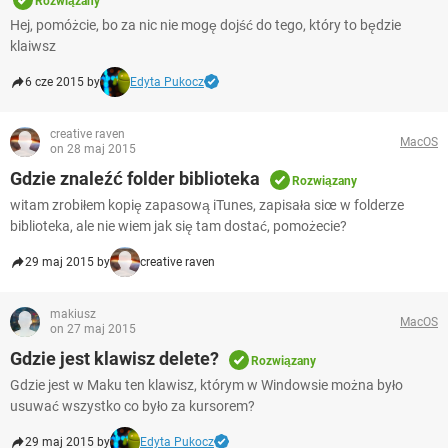
Rozwiązany
Hej, pomóżcie, bo za nic nie mogę dojść do tego, który to będzie
klaiwsz
6 cze 2015 by
Edyta Pukocz
creative raven
MacOS
on 28 maj 2015
Gdzie znaleźć folder biblioteka
Rozwiązany
witam zrobiłem kopię zapasową iTunes, zapisała siœ w folderze
biblioteka, ale nie wiem jak się tam dostać, pomożecie?
29 maj 2015 by
creative raven
makiusz
MacOS
on 27 maj 2015
Gdzie jest klawisz delete?
Rozwiązany
Gdzie jest w Maku ten klawisz, którym w Windowsie można było
usuwać wszystko co było za kursorem?
29 maj 2015 by
Edyta Pukocz