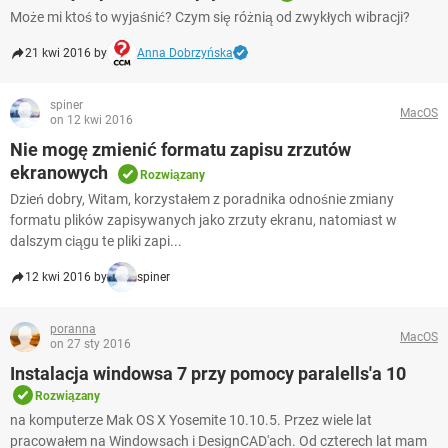
Może mi ktoś to wyjaśnić? Czym się różnią od zwykłych wibracji?
21 kwi 2016 by
Anna Dobrzyńska
spiner
MacOS
on 12 kwi 2016
Nie mogę zmienić formatu zapisu zrzutów
ekranowych
Rozwiązany
Dzień dobry, Witam, korzystałem z poradnika odnośnie zmiany
formatu plików zapisywanych jako zrzuty ekranu, natomiast w
dalszym ciągu te pliki zapi...
12 kwi 2016 by
spiner
poranna
MacOS
on 27 sty 2016
Instalacja windowsa 7 przy pomocy paralells'a 10
Rozwiązany
na komputerze Mak OS X Yosemite 10.10.5. Przez wiele lat
pracowałem na Windowsach i DesignCAD'ach. Od czterech lat mam