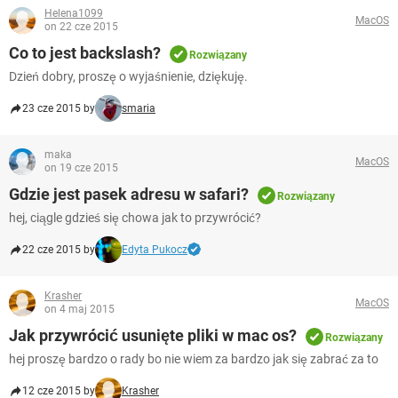
Helena1099
MacOS
on 22 cze 2015
Co to jest backslash?
Rozwiązany
Dzień dobry, proszę o wyjaśnienie, dziękuję.
23 cze 2015 by
smaria
maka
MacOS
on 19 cze 2015
Gdzie jest pasek adresu w safari?
Rozwiązany
hej, ciągle gdzieś się chowa jak to przywrócić?
22 cze 2015 by
Edyta Pukocz
Krasher
MacOS
on 4 maj 2015
Jak przywrócić usunięte pliki w mac os?
Rozwiązany
hej proszę bardzo o rady bo nie wiem za bardzo jak się zabrać za to
12 cze 2015 by
Krasher