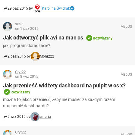
29 paź 2015 by
Karolina Świdrak
szaki
MacOS
on 1 paź 2015
Jak odtworzyć plik avi na mac os
Rozwiązany
jaki program doradzacie?
2 paź 2015 by
Moni222
Gryt22
MacOS
on 8 wrz 2015
Jak przenieść widżety dashboard na pulpit w os x?
Rozwiązany
można to jakoś przenieść, żeby nie musieć za każdym razem
uruchomić dashboardu?
9 wrz 2015 by
smaria
Gryt22
MacOS