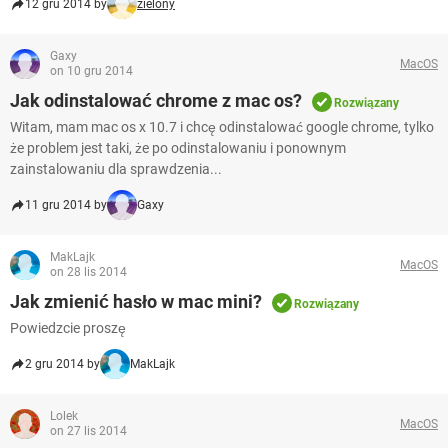
12 gru 2014 by
zielony
Gaxy
MacOS
on 10 gru 2014
Jak odinstalować chrome z mac os?
Rozwiązany
Witam, mam mac os x 10.7 i chcę odinstalować google chrome, tylko
że problem jest taki, że po odinstalowaniu i ponownym
zainstalowaniu dla sprawdzenia...
11 gru 2014 by
Gaxy
MakLajk
MacOS
on 28 lis 2014
Jak zmienić hasło w mac mini?
Rozwiązany
Powiedzcie proszę
2 gru 2014 by
MakLajk
Lolek
MacOS
on 27 lis 2014