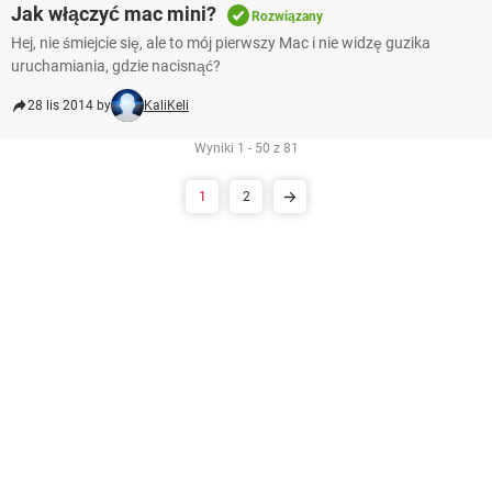
Jak włączyć mac mini?
Rozwiązany
Hej, nie śmiejcie się, ale to mój pierwszy Mac i nie widzę guzika
uruchamiania, gdzie nacisnąć?
28 lis 2014 by
KaliKeli
Wyniki 1 - 50 z 81
1
2