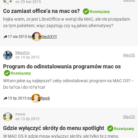
on 29 kwi 2015
Co zamiast office'a na mac os?
Rozwiązany
hejka wiem, że jest LIbreOffice w wersji dla MAC, ale nie przepadam
za tym pakietem, więc zapytuję czy są jakieś alternatywy?
17 sie 2015 by
GeoXXYY
Meastrio
MacOS
on 14 lip 2015
Program do odinstalowania programów mac os
Rozwiązany
WItam jakie są najlepsze? żeby odinstalować program na MAC OS? --
Do ta?ca i do ró?a?ca!
15 lip 2015 by
Regi8
mone
MacOS
on 13 lip 2015
Gdzie wyłączyć skróty do menu spotlight
Rozwiązany
W MAC OS X gdzie mogę wylączyć skróty, ale tylko te z menu