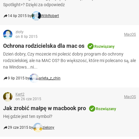
Spotlight>? Dzięki za odpowiedź
14 lip 2015 by
WilkRobert
złoty
MacOS
on 8 lip 2015
Ochrona rodzicielska dla mac os
Rozwiązany
Dzień dobry, Czy możecie mi polecić dobry program do ochrony
rodzicielskiej, ale na MAC OS? Bo większość, które mi polecano są, ale
na Windows...ni...
9 lip 2015 by
arleta_z_chin
Kert2
MacOS
on 26 cze 2015
Jak zrobić małpę w macbook pro
Rozwiązany
Hej gdzie jest ten symbol?
29 cze 2015 by
zielony