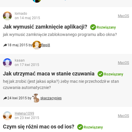
lornado
MacOS
on 14 maj 2015
Jak wymusić zamknięcie aplikacji?
Rozwiązany
jak wymusić zamknięcie zablokowanego programu albo okna?
18 maj 2015 by
Regi8
kaaan
MacOS
on 17 kwi 2015
Jak utrzymać maca w stanie czuwania
Rozwiązany
hej jak zrobić (jest jakaś apka?) żeby mac nie przechodził w stan
czuwania automatycznie?
24 kwi 2015 by
skaczacypies
Helena1099
MacOS
on 23 kwi 2015
Czym się różni mac os od ios?
Rozwiązany