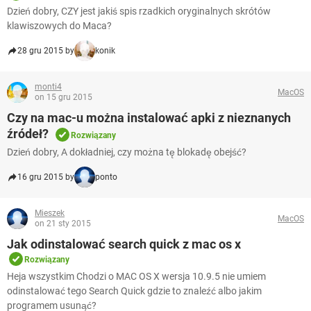
Dzień dobry, CZY jest jakiś spis rzadkich oryginalnych skrótów
klawiszowych do Maca?
28 gru 2015 by
konik
monti4
MacOS
on 15 gru 2015
Czy na mac-u można instalować apki z nieznanych
źródeł?
Rozwiązany
Dzień dobry, A dokładniej, czy można tę blokadę obejść?
16 gru 2015 by
ponto
Mieszek
MacOS
on 21 sty 2015
Jak odinstalować search quick z mac os x
Rozwiązany
Heja wszystkim Chodzi o MAC OS X wersja 10.9.5 nie umiem
odinstalować tego Search Quick gdzie to znaleźć albo jakim
programem usunąć?