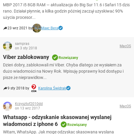
WINDOWS 10
MBP 2017 i5 8GB RAM — aktualizacja do Big Sur 11.6 i Safari 15 dziś
rano. Działał płynnie, a kilka godzin później zaczął uzyskiwać 90%
użycia procesor...
23 wrz 2021 by
Макс Вега
sampras
MacOS
on 3 sty 2018
Viber zablokowany
Rozwiązany
Dzień dobry, zablokowali mi Viber. Chyba dlatego że wysłałem za
dużo wiadomości na Nowy Rok. Wpisuję poprawny kod dostępu i
pisze że nieprawidłow...
9 sty 2018 by
Karolina Świdrak
Krzysztof2010dd
MacOS
on 13 wrz 2017
Whatsapp - odzyskanie skasowanej wyslanej
wiadomosci z iphone 6
Rozwiązany
Witam, WhatsApp. Jak moge odzyskac skasowana wyslana