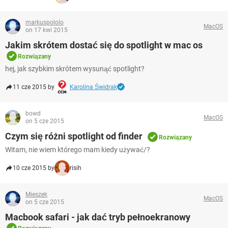
markuspololo
MacOS
on 17 kwi 2015
Jakim skrótem dostać się do spotlight w mac os
Rozwiązany
hej, jak szybkim skrótem wysunąć spotlight?
11 cze 2015 by
Karolina Świdrak
bowd
MacOS
on 5 cze 2015
Czym się różni spotlight od finder
Rozwiązany
Witam, nie wiem którego mam kiedy używać/?
10 cze 2015 by
risih
Mieszek
MacOS
on 5 cze 2015
Macbook safari - jak dać tryb pełnoekranowy