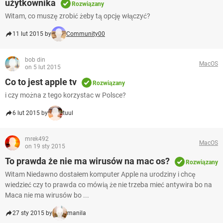
użytkownika
Rozwiązany
Witam, co muszę zrobić żeby tą opcję włączyć?
11 lut 2015 by
Community00
bob din
MacOS
on 5 lut 2015
Co to jest apple tv
Rozwiązany
i czy można z tego korzystac w Polsce?
6 lut 2015 by
tuul
mrek492
MacOS
on 19 sty 2015
To prawda że nie ma wirusów na mac os?
Rozwiązany
Witam Niedawno dostałem komputer Apple na urodziny i chcę
wiedzieć czy to prawda co mówią że nie trzeba mieć antywira bo na
Maca nie ma wirusów bo ...
27 sty 2015 by
manila