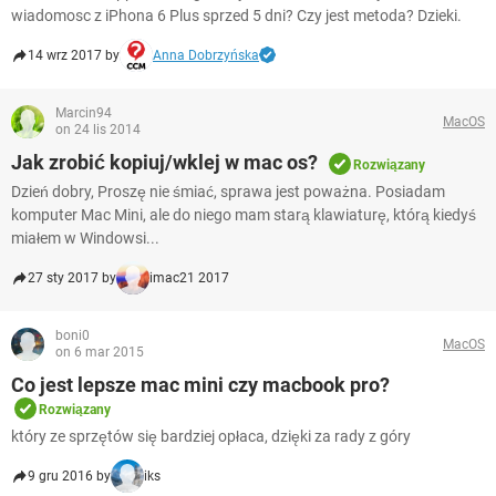
wiadomosc z iPhona 6 Plus sprzed 5 dni? Czy jest metoda? Dzieki.
14 wrz 2017 by
Anna Dobrzyńska
Marcin94
MacOS
on 24 lis 2014
Jak zrobić kopiuj/wklej w mac os?
Rozwiązany
Dzień dobry, Proszę nie śmiać, sprawa jest poważna. Posiadam
komputer Mac Mini, ale do niego mam starą klawiaturę, którą kiedyś
miałem w Windowsi...
27 sty 2017 by
imac21 2017
boni0
MacOS
on 6 mar 2015
Co jest lepsze mac mini czy macbook pro?
Rozwiązany
który ze sprzętów się bardziej opłaca, dzięki za rady z góry
9 gru 2016 by
iks