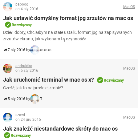
papoog
MacOS
on 4 sty 2016
Jak ustawić domyślny format jpg zrzutów na mac os
Rozwiązany
Dzień dobry, Chciałbym na stałe ustalić format jpg na zapisywanych
zrzutów ekranu, jak wykonam tą czynność>
7 sty 2016 by
xoxoxo
andruidka
MacOS
on 5 sty 2016
Jak uruchomić terminal w mac os x?
Rozwiązany
Cześć, jak to najprościej zrobić?
5 sty 2016 by
ff
szawi
MacOS
on 24 gru 2015
Jak znaleźć niestandardowe skróty do mac os
Rozwiązany