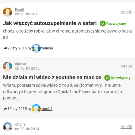
Regi8
MacOS
on 20 sty 2015
Jak włączyć autouzupełnianie w safari
Rozwiązany
chodzi o to żeby robiło jak w chrome, automatycznie wpisywało hasła
itd
20 sty 2015 by
malena
ajurwa
MacOS
on 16 sty 2015
Nie działa mi wideo z youtube na mac os
Rozwiązany
Witam, pobrałam sobie wideo z YouTuba (format AVI) i nie umie
odtworzyć tego w programie Quick Time Player bardzo proszę o
pomoc....
19 sty 2015 by
monti4
ottoija
MacOS
on 22 sie 2014