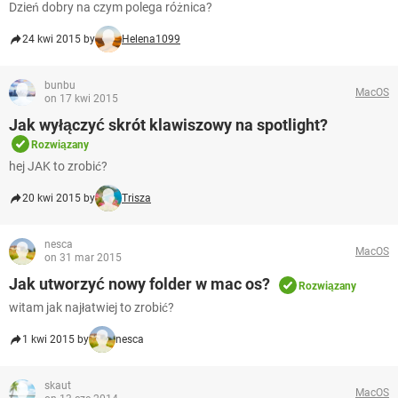
Dzień dobry na czym polega różnica?
24 kwi 2015 by
Helena1099
bunbu
MacOS
on 17 kwi 2015
Jak wyłączyć skrót klawiszowy na spotlight?
Rozwiązany
hej JAK to zrobić?
20 kwi 2015 by
Trisza
nesca
MacOS
on 31 mar 2015
Jak utworzyć nowy folder w mac os?
Rozwiązany
witam jak najłatwiej to zrobić?
1 kwi 2015 by
nesca
skaut
MacOS