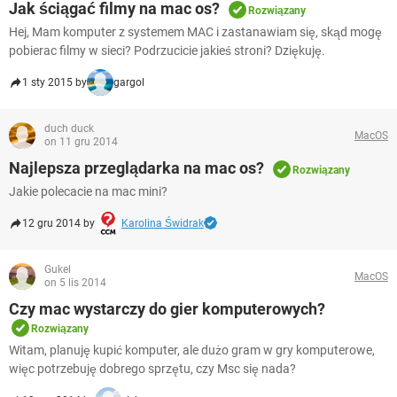
Jak ściągać filmy na mac os?
Rozwiązany
Hej, Mam komputer z systemem MAC i zastanawiam się, skąd mogę
pobierac filmy w sieci? Podrzucicie jakieś stroni? Dziękuję.
1 sty 2015 by
gargol
duch duck
MacOS
on 11 gru 2014
Najlepsza przeglądarka na mac os?
Rozwiązany
Jakie polecacie na mac mini?
12 gru 2014 by
Karolina Świdrak
Gukel
MacOS
on 5 lis 2014
Czy mac wystarczy do gier komputerowych?
Rozwiązany
Witam, planuję kupić komputer, ale dużo gram w gry komputerowe,
więc potrzebuję dobrego sprzętu, czy Msc się nada?