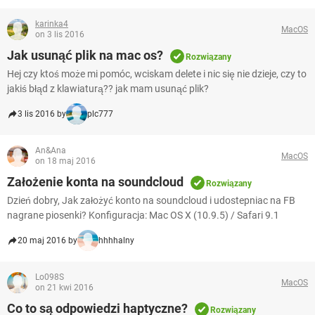
karinka4
MacOS
on 3 lis 2016
Jak usunąć plik na mac os?
Rozwiązany
Hej czy ktoś może mi pomóc, wciskam delete i nic się nie dzieje, czy to
jakiś błąd z klawiaturą?? jak mam usunąć plik?
3 lis 2016 by
plc777
An&Ana
MacOS
on 18 maj 2016
Założenie konta na soundcloud
Rozwiązany
Dzień dobry, Jak założyć konto na soundcloud i udostepniac na FB
nagrane piosenki? Konfiguracja: Mac OS X (10.9.5) / Safari 9.1
20 maj 2016 by
hhhhalny
Lo098S
MacOS
on 21 kwi 2016
Co to są odpowiedzi haptyczne?
Rozwiązany