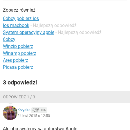
WINDOWS 10
Zobacz również:
6obcy pobierz ios
Ios macbook
- Najlepszą odpowiedź
System operacyjny apple
- Najlepszą odpowiedź
6obcy
Winzip pobierz
Winamp pobierz
Ares pobierz
Picasa pobierz
3 odpowiedzi
ODPOWIEDŹ 1 / 3
Krzyska
106
24 kwi 2015 o 12:50
Ale oba systemy są autorstwa Apple.