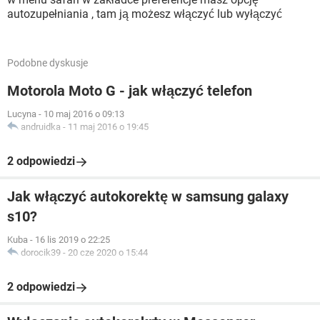
autozupełniania , tam ją możesz włączyć lub wyłączyć
Podobne dyskusje
Motorola Moto G - jak włączyć telefon
Lucyna
-
10 maj 2016 o 09:13
andruidka
-
11 maj 2016 o 19:45
2 odpowiedzi
Jak włączyć autokorektę w samsung galaxy
s10?
Kuba
-
16 lis 2019 o 22:25
dorocik39
-
20 cze 2020 o 15:44
2 odpowiedzi