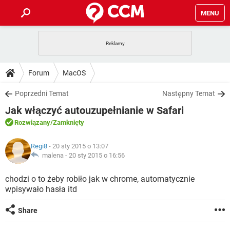
MENU
STRONA GŁÓWNA
YOUTUBE
TIKTOK
PORADY
Forum
MacOS
GRY
WHATSAPP
PlayStation
TIKTOK
DO POBRANIA
Poprzedni Temat
Następny Temat
SPOTIFY
NETFLIX
GRY
WHATSAPP
Jak włączyć autouzupełnianie w Safari
INSTAGRAM
ANDROID
FACEBOOK
TIKTOK
FORUM
SPOTIFY
NETFLIX
Rozwiązany
/Zamknięty
WINDOWS 10
GRY
WHATSAPP
INSTAGRAM
COVID-19
FACEBOOK
TIKTOK
ARTYKUŁY
IOS
Regi8
- 20 sty 2015 o 13:07
NETFLIX
WINDOWS 10
GRY
WHATSAPP
malena -
20 sty 2015 o 16:56
INSTAGRAM
COVID-19
FACEBOOK
TIKTOK
SPOTIFY
NETFLIX
chodzi o to żeby robiło jak w chrome, automatycznie
WINDOWS 10
GRY
WHATSAPP
wpisywało hasła itd
INSTAGRAM
FACEBOOK
SPOTIFY
NETFLIX
WINDOWS 10
Share
INSTAGRAM
FACEBOOK