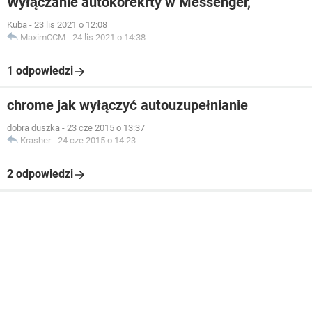
Wyłączanie autokorekrty w Messenger,
Kuba
-
23 lis 2021 o 12:08
MaximCCM
-
24 lis 2021 o 14:38
1 odpowiedzi
chrome jak wyłączyć autouzupełnianie
dobra duszka
-
23 cze 2015 o 13:37
Krasher
-
24 cze 2015 o 14:23
2 odpowiedzi