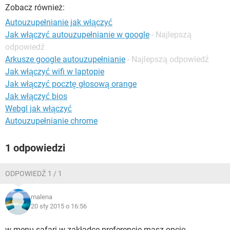
WINDOWS 10
Zobacz również:
Autouzupełnianie jak włączyć
Jak włączyć autouzupełnianie w google
- Najlepszą
odpowiedź
Arkusze google autouzupełnianie
- Najlepszą odpowiedź
Jak włączyć wifi w laptopie
Jak włączyć pocztę głosową orange
Jak włączyć bios
Webgl jak włączyć
Autouzupełnianie chrome
1 odpowiedzi
ODPOWIEDŹ 1 / 1
malena
20 sty 2015 o 16:56
w menu safari w zakładce preferencje masz opcję