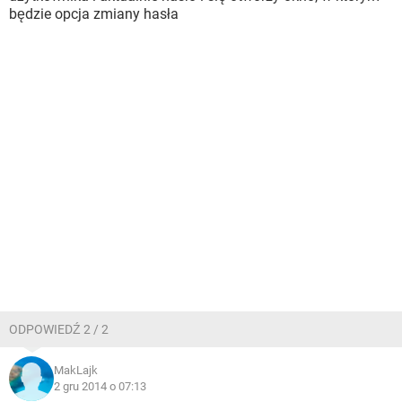
będzie opcja zmiany hasła
ODPOWIEDŹ 2 / 2
MakLajk
2 gru 2014 o 07:13