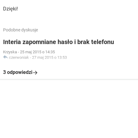
Dzięki!
Podobne dyskusje
Interia zapomniane hasło i brak telefonu
Krzyska
-
25 maj 2015 o 14:35
czerwoniak
-
27 maj 2015 o 13:53
3 odpowiedzi