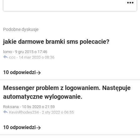
Podobne dyskusje
jakie darmowe bramki sms polecacie?
lomo
-
9 gru 2015 o 17:46
ccc
-
14 mar 2020 o 08:36
10 odpowiedzi
Messenger problem z logowaniem. Następuje
automatyczne wylogowanie.
Roksana
-
10 lis 2020 o 21:59
KevinRhodes234
-
2 sty 2022 o 06:55
10 odpowiedzi