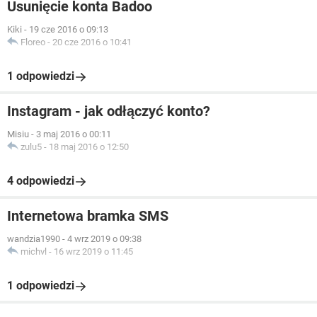
Usunięcie konta Badoo
Kiki
-
19 cze 2016 o 09:13
Floreo
-
20 cze 2016 o 10:41
1 odpowiedzi
Instagram - jak odłączyć konto?
Misiu
-
3 maj 2016 o 00:11
zulu5
-
18 maj 2016 o 12:50
4 odpowiedzi
Internetowa bramka SMS
wandzia1990
-
4 wrz 2019 o 09:38
michvl
-
16 wrz 2019 o 11:45
1 odpowiedzi