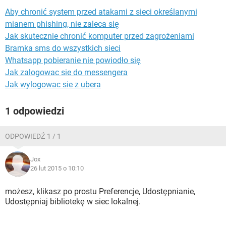
WINDOWS 10
Aby chronić system przed atakami z sieci określanymi
mianem phishing, nie zaleca się
Jak skutecznie chronić komputer przed zagrożeniami
Bramka sms do wszystkich sieci
Whatsapp pobieranie nie powiodło się
Jak zalogowac sie do messengera
Jak wylogowac sie z ubera
1 odpowiedzi
ODPOWIEDŹ 1 / 1
Jox
26 lut 2015 o 10:10
możesz, klikasz po prostu Preferencje, Udostępnianie,
Udostępniaj bibliotekę w siec lokalnej.