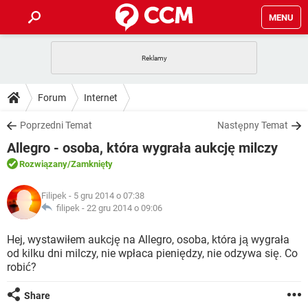
MENU
STRONA GŁÓWNA
YOUTUBE
TIKTOK
PORADY
Forum
Internet
GRY
WHATSAPP
PlayStation
TIKTOK
DO POBRANIA
Poprzedni Temat
Następny Temat
SPOTIFY
NETFLIX
GRY
WHATSAPP
Allegro - osoba, która wygrała aukcję milczy
INSTAGRAM
ANDROID
FACEBOOK
TIKTOK
FORUM
SPOTIFY
NETFLIX
Rozwiązany
/Zamknięty
WINDOWS 10
GRY
WHATSAPP
INSTAGRAM
COVID-19
FACEBOOK
TIKTOK
ARTYKUŁY
IOS
Filipek
- 5 gru 2014 o 07:38
NETFLIX
WINDOWS 10
GRY
WHATSAPP
filipek -
22 gru 2014 o 09:06
INSTAGRAM
COVID-19
FACEBOOK
TIKTOK
SPOTIFY
NETFLIX
Hej, wystawiłem aukcję na Allegro, osoba, która ją wygrała
WINDOWS 10
GRY
WHATSAPP
od kilku dni milczy, nie wpłaca pieniędzy, nie odzywa się. Co
INSTAGRAM
FACEBOOK
robić?
SPOTIFY
NETFLIX
WINDOWS 10
INSTAGRAM
FACEBOOK
Share