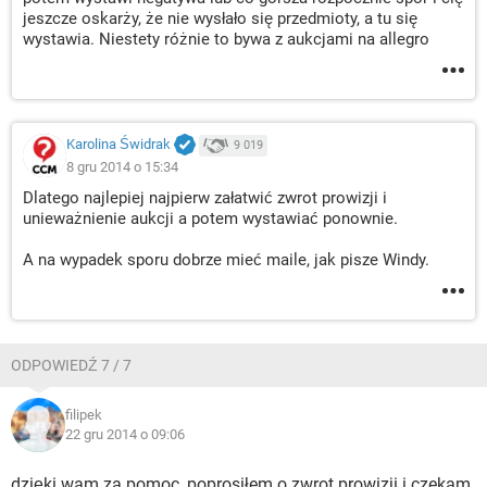
jeszcze oskarży, że nie wysłało się przedmioty, a tu się
wystawia. Niestety różnie to bywa z aukcjami na allegro
Karolina Świdrak
9 019
8 gru 2014 o 15:34
Dlatego najlepiej najpierw załatwić zwrot prowizji i
unieważnienie aukcji a potem wystawiać ponownie.
A na wypadek sporu dobrze mieć maile, jak pisze Windy.
ODPOWIEDŹ 7 / 7
filipek
22 gru 2014 o 09:06
dzięki wam za pomoc, poprosiłem o zwrot prowizji i czekam