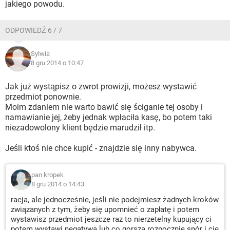
jakiego powodu.
ODPOWIEDŹ 6 / 7
Sylwia
8 gru 2014 o 10:47
Jak już wystąpisz o zwrot prowizji, możesz wystawić
przedmiot ponownie.
Moim zdaniem nie warto bawić się ściganie tej osoby i
namawianie jej, żeby jednak wpłaciła kasę, bo potem taki
niezadowolony klient będzie marudził itp.
Jeśli ktoś nie chce kupić - znajdzie się inny nabywca.
pan kropek
8 gru 2014 o 14:43
racja, ale jednocześnie, jeśli nie podejmiesz żadnych kroków
związanych z tym, żeby się upomnieć o zapłatę i potem
wystawisz przedmiot jeszcze raz to nierzetelny kupujący ci
potem wystawi negatywa lub co gorsza rozpocznie spór i cię