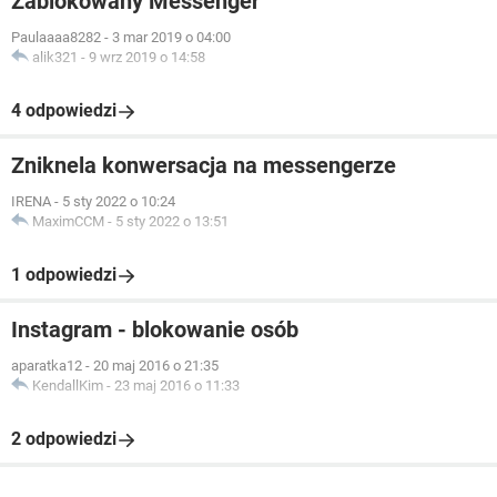
Zablokowany Messenger
Paulaaaa8282
-
3 mar 2019 o 04:00
alik321
-
9 wrz 2019 o 14:58
4 odpowiedzi
Zniknela konwersacja na messengerze
IRENA
-
5 sty 2022 o 10:24
MaximCCM
-
5 sty 2022 o 13:51
1 odpowiedzi
Instagram - blokowanie osób
aparatka12
-
20 maj 2016 o 21:35
KendallKim
-
23 maj 2016 o 11:33
2 odpowiedzi