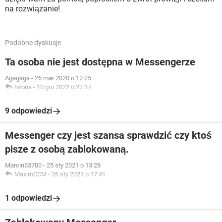
na rozwiązanie!
Podobne dyskusje
Ta osoba nie jest dostępna w Messengerze
Agagaga
-
26 mar 2020 o 12:25
Iwona
-
10 gru 2022 o 22:17
9 odpowiedzi
Messenger czy jest szansa sprawdzić czy ktoś
pisze z osobą zablokowaną.
Marcin63700
-
25 sty 2021 o 13:28
MaximCCM
-
26 sty 2021 o 17:41
1 odpowiedzi