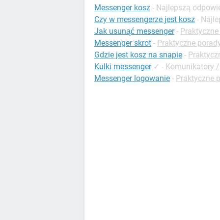
Messenger kosz
- Najlepszą odpowi
Czy w messengerze jest kosz
- Najl
Jak usunąć messenger
-
Praktyczne
Messenger skrot
-
Praktyczne porad
Gdzie jest kosz na snapie
-
Praktycz
Kulki messenger
✓
-
Komunikatory /
Messenger logowanie
-
Praktyczne 