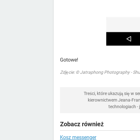
Gotowe!
Zdjęcie: © Jatraphong Photography - Sh
Treści, które ukazują się w 
kierownictwem Jeana-Franç
technologiach -
Zobacz również
Kosz messenger