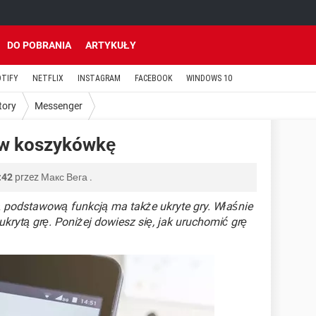
DO POBRANIA
ARTYKUŁY
OTIFY
NETFLIX
INSTAGRAM
FACEBOOK
WINDOWS 10
tory
Messenger
 w koszykówkę
:42
przez
Макс Вега
.
podstawową funkcją ma także ukryte gry. Właśnie
ukrytą grę. Poniżej dowiesz się, jak uruchomić grę