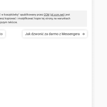
ać w koszykówkę" opublikowany przez
CCM
(
pl.ccm.net
) jest
esz kopiować i modyfikować kopie tej strony, na warunkach
ejszym tekście.
to
Jak dzwonić za darmo z Messengera