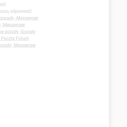
edź
epszą odpowiedź
 porady -Messenger
y -Messenger
ne porady -Google
 Poczta Forum
porady -Messenger