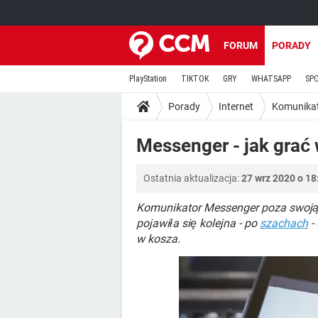
FORUM
PORADY
PlayStation
TIKTOK
GRY
WHATSAPP
SP
Porady
Internet
Komunika
Messenger - jak grać
Ostatnia aktualizacja:
27 wrz 2020 o 18
Komunikator Messenger poza swoją 
pojawiła się kolejna - po
szachach
- 
w kosza.