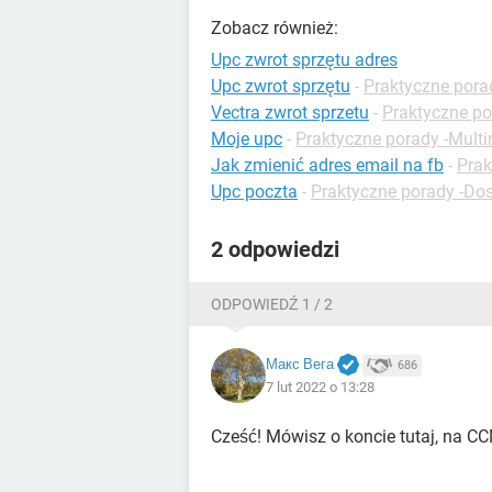
Zobacz również:
Upc zwrot sprzętu adres
Upc zwrot sprzętu
-
Praktyczne pora
Vectra zwrot sprzetu
-
Praktyczne po
Moje upc
-
Praktyczne porady -Mult
Jak zmienić adres email na fb
-
Prak
Upc poczta
-
Praktyczne porady -Do
2 odpowiedzi
ODPOWIEDŹ 1 / 2
Макс Вега
686
7 lut 2022 o 13:28
Cześć! Mówisz o koncie tutaj, na C