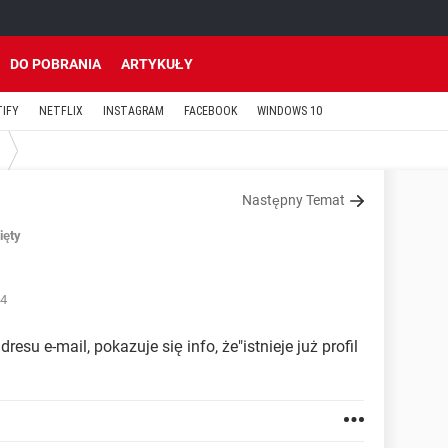
DO POBRANIA
ARTYKUŁY
TIFY
NETFLIX
INSTAGRAM
FACEBOOK
WINDOWS 10
Następny Temat
ięty
54
su e-mail, pokazuje się info, że"istnieje już profil