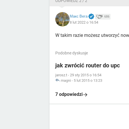
ODPOWIEDŹ 2 / 2
Макс Вега
686
8 lut 2022 o 16:54
W takim razie możesz utworzyć nowe,
Podobne dyskusje
jak zwrócić router do upc
jarosz.t
-
29 sty 2015 o 16:54
magni
-
5 lut 2015 o 13:23
7 odpowiedzi