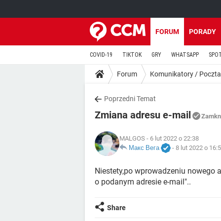
FORUM
PORADY
COVID-19
TIKTOK
GRY
WHATSAPP
SPO
Forum
Komunikatory / Poczta
Poprzedni Temat
Zmiana adresu e-mail
Zamkn
MALGOS
- 6 lut 2022 o 22:38
Макс Вега
-
8 lut 2022 o 16:
Niestety,po wprowadzeniu nowego adre
o podanym adresie e-mail"..
Share