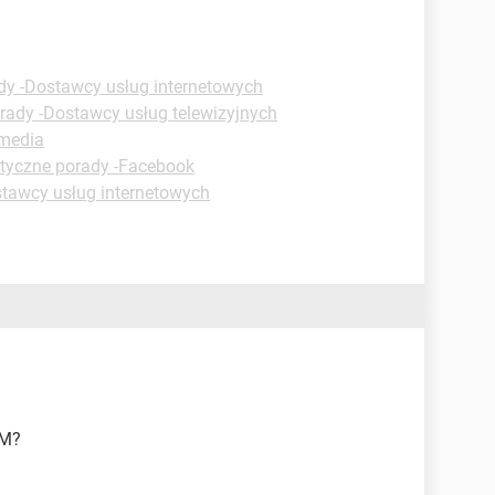
dy -Dostawcy usług internetowych
rady -Dostawcy usług telewizyjnych
imedia
tyczne porady -Facebook
stawcy usług internetowych
CM?