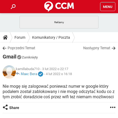
MENU
STRONA GŁÓWNA
YOUTUBE
TIKTOK
PORADY
Forum
Komunikatory / Poczta
GRY
WHATSAPP
PlayStation
TIKTOK
DO POBRANIA
Poprzedni Temat
Następny Temat
SPOTIFY
NETFLIX
GRY
WHATSAPP
Gmail
INSTAGRAM
ANDROID
FACEBOOK
TIKTOK
Zamknięty
FORUM
SPOTIFY
NETFLIX
WINDOWS 10
GRY
WHATSAPP
kamillabuda710
- 3 lut 2022 o 22:17
INSTAGRAM
COVID-19
FACEBOOK
TIKTOK
ARTYKUŁY
Макс Вега
-
4 lut 2022 o 16:18
IOS
NETFLIX
WINDOWS 10
GRY
WHATSAPP
INSTAGRAM
COVID-19
FACEBOOK
TIKTOK
Nie mogę się zalogować ponieważ numer w google który
SPOTIFY
NETFLIX
podałem został zablokowany i nie mogę odczytać kodu co z
WINDOWS 10
GRY
WHATSAPP
tym zrobić doradzicie coś przez wifi też niemam mozliwosci
INSTAGRAM
FACEBOOK
SPOTIFY
NETFLIX
WINDOWS 10
Share
INSTAGRAM
FACEBOOK