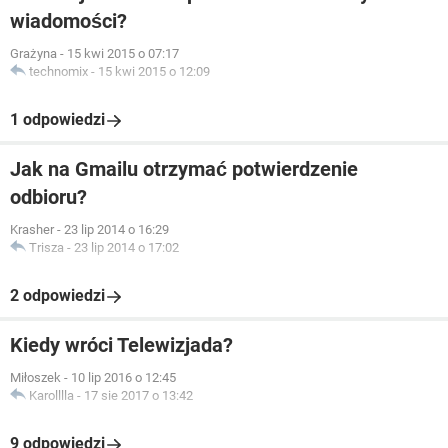
wiadomości?
Grażyna
-
15 kwi 2015 o 07:17
technomix
-
15 kwi 2015 o 12:09
1 odpowiedzi
Jak na Gmailu otrzymać potwierdzenie
odbioru?
Krasher
-
23 lip 2014 o 16:29
Trisza
-
23 lip 2014 o 17:02
2 odpowiedzi
Kiedy wróci Telewizjada?
Miłoszek
-
10 lip 2016 o 12:45
Karolllla
-
17 sie 2017 o 13:42
9 odpowiedzi