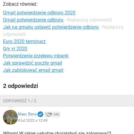
WINDOWS 10
Zobacz również:
Gmail potwierdzenie odbioru 2020
Gmail potwierdzenie odbioru
- Najlepszą odpowiedź
Jak na gmailu ustawić potwierdzenie odbioru
- Najlepszą
odpowiedź
Euro 2020 terminarz
Gry vr 2020
Potwierdzenie przelewu mbank
Jak sprawdzić pocztę gmail
Jak zablokować email gmail
2 odpowiedzi
ODPOWIEDŹ 1 / 2
Макс Вега
686
4 lut 2022 o 12:49
Witam! W jakiej usłudze chciałabyś się zalogować?