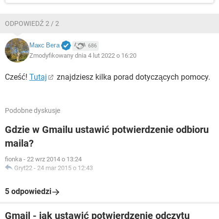
ODPOWIEDŹ 2 / 2
Макс Вега
686
Zmodyfikowany dnia 4 lut 2022 o 16:20
Cześć!
Tutaj
znajdziesz kilka porad dotyczących pomocy.
Podobne dyskusje
Gdzie w Gmailu ustawić potwierdzenie odbioru
maila?
fionka
-
22 wrz 2014 o 13:24
Gryt22
-
24 mar 2015 o 12:43
5 odpowiedzi
Gmail - jak ustawić potwierdzenie odczytu