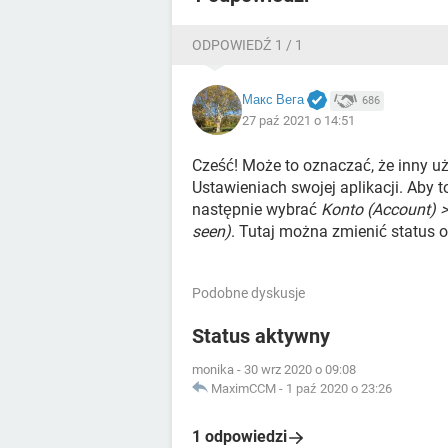
ODPOWIEDŹ 1 / 1
Макс Вега
686
27 paź 2021 o 14:51
Cześć! Może to oznaczać, że inny u
Ustawieniach swojej aplikacji. Aby t
następnie wybrać
Konto (Account) >
seen)
. Tutaj można zmienić status o
Podobne dyskusje
Status aktywny
monika
-
30 wrz 2020 o 09:08
MaximCCM
-
1 paź 2020 o 23:26
1 odpowiedzi