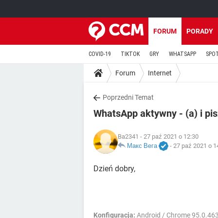
FORUM
PORADY
COVID-19
TIKTOK
GRY
WHATSAPP
SPO
Forum
Internet
Poprzedni Temat
WhatsApp aktywny - (a) i pis
Ba2341
- 27 paź 2021 o 12:30
Макс Вега
-
27 paź 2021 o 1
Dzień dobry,
Konfiguracja:
Android / Chrome 95.0.46