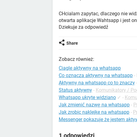
CHcialam zapytac, dlaczego nie widze
otwarta aplikacje Wahtsapp i jest o
Dziekuje za odpowiedź
Share
Zobacz również:
Ciagle aktywny na whatsapp
Co oznacza aktywny na whatsapp
-
Aktywny na whatsapp co to znaczy
Status aktywny
-
Komunikatory / Po
Whatsapp ukryte widziano
✓
-
Komun
Jak zmienić nazwę na whatsapp
-
P
Jak zrobic naklejke na whatsapp
-
P
Messenger pokazuje że jestem aktyw
1 odpowiedzi