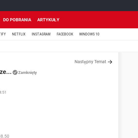
DO POBRANIA
ARTYKUŁY
TIFY
NETFLIX
INSTAGRAM
FACEBOOK
WINDOWS 10
Następny Temat
ze...
Zamknięty
4:51
38.50