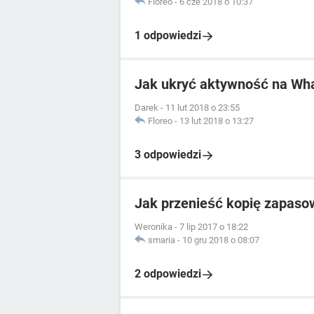
Floreo
-
6 cze 2018 o 10:37
1 odpowiedzi
Jak ukryć aktywność na Wh
Darek
-
11 lut 2018 o 23:55
Floreo
-
13 lut 2018 o 13:27
3 odpowiedzi
Jak przenieść kopię zapasow
Weronika
-
7 lip 2017 o 18:22
smaria
-
10 gru 2018 o 08:07
2 odpowiedzi