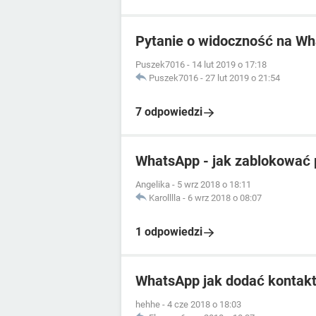
Pytanie o widoczność na W
Puszek7016
-
14 lut 2019 o 17:18
Puszek7016
-
27 lut 2019 o 21:54
7 odpowiedzi
WhatsApp - jak zablokować 
Angelika
-
5 wrz 2018 o 18:11
Karolllla
-
6 wrz 2018 o 08:07
1 odpowiedzi
WhatsApp jak dodać kontak
hehhe
-
4 cze 2018 o 18:03