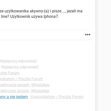
 uzytkowanika akywny-(a) i pisze...., jezeli ma
n line? Uzytkownik uzywa Iphona7.
 Najlepszą odpowiedź
- Najlepszą odpowiedź
czta Forum
ikatory / Poczta Forum
raktyczne porady -WhatsApp
raktyczne porady -WhatsApp
ny a nie jestem
-
Komunikatory / Poczta Forum