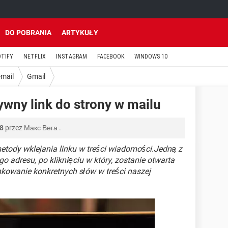
DO POBRANIA
ARTYKUŁY
OTIFY
NETFLIX
INSTAGRAM
FACEBOOK
WINDOWS 10
-mail
Gmail
tywny link do strony w mailu
28
przez
Макс Вега
.
etody wklejania linku w treści wiadomości.Jedną z
o adresu, po kliknięciu w który, zostanie otwarta
kowanie konkretnych słów w treści naszej