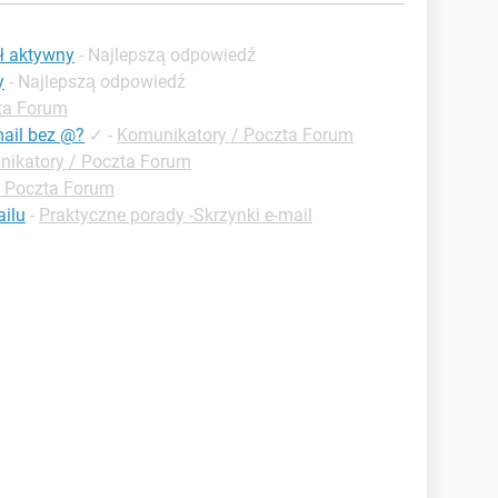
ył aktywny
- Najlepszą odpowiedź
y
- Najlepszą odpowiedź
ta Forum
mail bez @?
✓
-
Komunikatory / Poczta Forum
ikatory / Poczta Forum
/ Poczta Forum
ilu
-
Praktyczne porady -Skrzynki e-mail