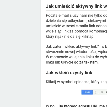
Jak umieścić aktywny link w
Poczta e-mail służy nam nie tylko 
dzielenia się odkryciami, ciekawymi 
umieścić w treści e-maila link odnosz
wklejając link za pomocą kombinacj
który nijak nie da się kliknąć.
Jak zatem wkleić aktywny link? To 
stworzenie nowej wiadomości, wpisa
W momencie wklejania linku do wyb
linku lub ukrycie go za tekstem.
Jak wkleić czysty link
Kliknij w symbol spinacza, który zn
W polu
Do którego adresu URL ma o