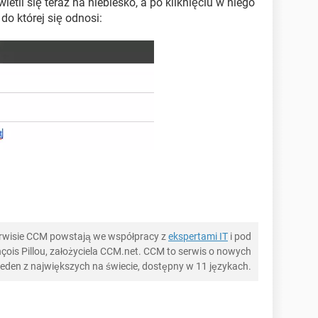
tli się teraz na niebiesko, a po kliknięciu w niego
do której się odnosi:
serwisie CCM powstają we współpracy z
ekspertami IT
i pod
ois Pillou, założyciela CCM.net. CCM to serwis o nowych
 jeden z największych na świecie, dostępny w 11 językach.