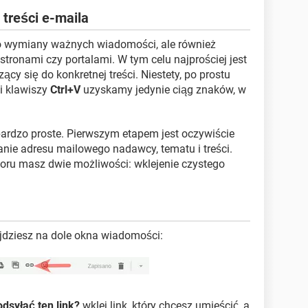
 treści e-maila
do wymiany ważnych wiadomości, ale również
stronami czy portalami. W tym celu najprościej jest
ący się do konkretnej treści. Niestety, po prostu
i klawiszy
Ctrl+V
uzyskamy jedynie ciąg znaków, w
bardzo proste. Pierwszym etapem jest oczywiście
nie adresu mailowego nadawcy, tematu i treści.
oru masz dwie możliwości: wklejenie czystego
ajdziesz na dole okna wiadomości:
dsyłać ten link?
wklej link, który chcesz umieścić, a