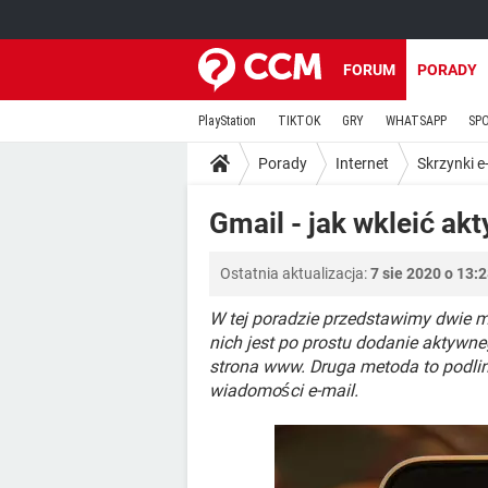
FORUM
PORADY
PlayStation
TIKTOK
GRY
WHATSAPP
SP
Porady
Internet
Skrzynki e
Gmail - jak wkleić ak
Ostatnia aktualizacja:
7 sie 2020 o 13:
W tej poradzie przedstawimy dwie m
nich jest po prostu dodanie aktywneg
strona www. Druga metoda to podlin
wiadomości e-mail.