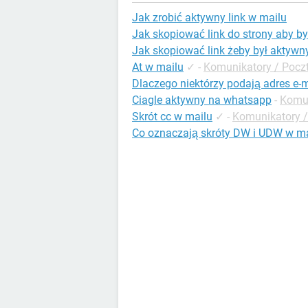
Jak zrobić aktywny link w mailu
Jak skopiować link do strony aby b
Jak skopiować link żeby był aktywn
At w mailu
✓
-
Komunikatory / Pocz
Dlaczego niektórzy podają adres e-
Ciagle aktywny na whatsapp
-
Komun
Skrót cc w mailu
✓
-
Komunikatory 
Co oznaczają skróty DW i UDW w ma