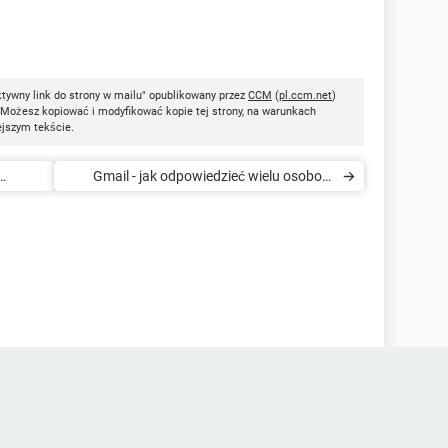
ktywny link do strony w mailu" opublikowany przez
CCM
(
pl.ccm.net
)
 Możesz kopiować i modyfikować kopie tej strony, na warunkach
ejszym tekście.
Gmail - jak odpowiedzieć wielu osobom
jednocześnie