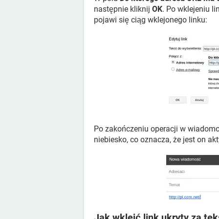
następnie kliknij
OK
. Po wklejeniu l
pojawi się ciąg wklejonego linku:
Po zakończeniu operacji w wiadomoś
niebiesko, co oznacza, że jest on a
Jak wkleić link ukryty za te