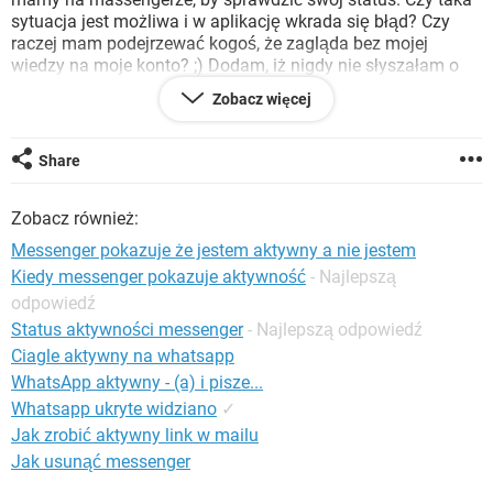
WINDOWS 10
sytuacja jest możliwa i w aplikację wkrada się błąd? Czy
raczej mam podejrzewać kogoś, że zagląda bez mojej
wiedzy na moje konto? ;) Dodam, iż nigdy nie słyszałam o
tym, żeby komuś zmieniał się automatycznie status na
Zobacz więcej
"zieloną kropkę", bo dostał wiadomość, której nie odczytał.
P.S. W aplikacji mam włączony status "Informuj o swojej
aktywności".
Share
Zobacz również:
Messenger pokazuje że jestem aktywny a nie jestem
Kiedy messenger pokazuje aktywność
- Najlepszą
odpowiedź
Status aktywności messenger
- Najlepszą odpowiedź
Ciagle aktywny na whatsapp
WhatsApp aktywny - (a) i pisze...
Whatsapp ukryte widziano
✓
Jak zrobić aktywny link w mailu
Jak usunąć messenger