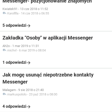
Messenger- pozycjonowanie znajomych
Kwiatek91
-
13 cze 2018 o 11:52
Karolllla
-
14 cze 2018 o 06:55
5 odpowiedzi
Zakładka "Osoby" w aplikacji Messenger
Ah2o
-
1 mar 2019 o 11:31
michvl
-
6 mar 2019 o 08:04
1 odpowiedzi
Jak mogę usunąć niepotrzebne kontakty
Messenger
Malagam
-
9 sie 2018 o 21:40
markuspololo
-
23 paź 2018 o 08:00
4 odpowiedzi