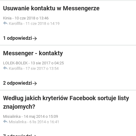
Usuwanie kontaktu w Messengerze
Kinia
-
10 cze 2018 o 13:46
Karolllla
-
11 cze 2018 o 14:19
1 odpowiedzi
Messenger - kontakty
LOLEK-BOLEK
-
13 sie 2017 o 04:25
Karolllla
-
17 sie 2017 o 13:54
2 odpowiedzi
Według jakich kryteriów Facebook sortuje listy
znajomych?
Misialinka
-
14 maj 2014 o 15:09
Misialinka
-
6 lis 2014 o 16:41