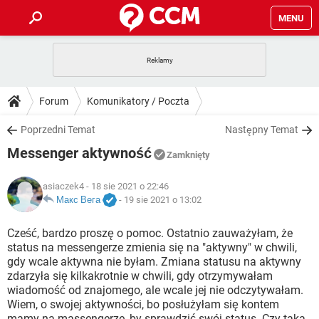
MENU
STRONA GŁÓWNA
YOUTUBE
TIKTOK
PORADY
Forum
Komunikatory / Poczta
GRY
WHATSAPP
PlayStation
TIKTOK
DO POBRANIA
Poprzedni Temat
Następny Temat
SPOTIFY
NETFLIX
GRY
WHATSAPP
Messenger aktywność
INSTAGRAM
ANDROID
FACEBOOK
TIKTOK
Zamknięty
FORUM
SPOTIFY
NETFLIX
WINDOWS 10
GRY
WHATSAPP
asiaczek4
- 18 sie 2021 o 22:46
INSTAGRAM
COVID-19
FACEBOOK
TIKTOK
ARTYKUŁY
Макс Вега
-
19 sie 2021 o 13:02
IOS
NETFLIX
WINDOWS 10
GRY
WHATSAPP
INSTAGRAM
COVID-19
FACEBOOK
TIKTOK
Cześć, bardzo proszę o pomoc. Ostatnio zauważyłam, że
SPOTIFY
NETFLIX
status na messengerze zmienia się na "aktywny" w chwili,
WINDOWS 10
GRY
WHATSAPP
gdy wcale aktywna nie byłam. Zmiana statusu na aktywny
INSTAGRAM
FACEBOOK
zdarzyła się kilkakrotnie w chwili, gdy otrzymywałam
SPOTIFY
NETFLIX
WINDOWS 10
wiadomość od znajomego, ale wcale jej nie odczytywałam.
INSTAGRAM
FACEBOOK
Wiem, o swojej aktywności, bo posłużyłam się kontem
mamy na massengerze, by sprawdzić swój status. Czy taka