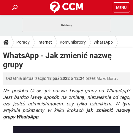
MENU
STRONA GŁÓWNA
YOUTUBE
TIKTOK
PORADY
Porady
Internet
Komunikatory
WhatsApp
GRY
WHATSAPP
PlayStation
TIKTOK
DO POBRANIA
WhatsApp - Jak zmienić nazwę
SPOTIFY
NETFLIX
GRY
WHATSAPP
grupy
INSTAGRAM
ANDROID
FACEBOOK
TIKTOK
FORUM
SPOTIFY
NETFLIX
WINDOWS 10
GRY
WHATSAPP
Ostatnia aktualizacja:
18 paź 2022 o 12:24
przez
Макс Вега
.
INSTAGRAM
COVID-19
FACEBOOK
TIKTOK
ARTYKUŁY
IOS
NETFLIX
WINDOWS 10
GRY
WHATSAPP
Nie podoba Ci się już nazwa Twojej grupy na WhatsApp?
INSTAGRAM
COVID-19
FACEBOOK
TIKTOK
Jest bardzo łatwy sposób na zmianę, niezależnie od tego,
SPOTIFY
NETFLIX
czy jesteś administratorem, czy tylko członkiem. W tym
WINDOWS 10
GRY
WHATSAPP
artykule pokażemy w kilku krokach
INSTAGRAM
FACEBOOK
jak zmienić nazwę
SPOTIFY
NETFLIX
grupy WhatsApp
.
WINDOWS 10
INSTAGRAM
FACEBOOK