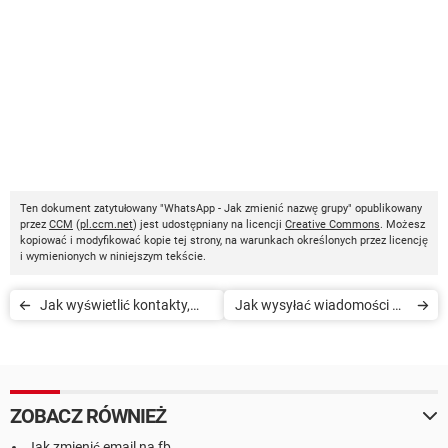
Ten dokument zatytułowany "WhatsApp - Jak zmienić nazwę grupy" opublikowany
przez
CCM
(
pl.ccm.net
) jest udostępniany na licencji
Creative Commons
. Możesz
kopiować i modyfikować kopie tej strony, na warunkach określonych przez licencję
i wymienionych w niniejszym tekście.
Jak wyświetlić kontakty,
Jak wysyłać wiadomości do
które nie wyświetlają się na
siebie na WhatsApp:
WhatsApp'ie: na Androidzie,
Android, iPhone
iPhonie
ZOBACZ RÓWNIEŻ
Jak zmienić email na fb