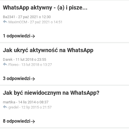
WhatsApp aktywny - (a) i pisze...
Ba2341
-
27 paź 2021 o 12:30
MaximCCM
-
27 paź 2021 o 14:51
1 odpowiedzi
Jak ukryć aktywność na WhatsApp
Darek
-
11 lut 2018 o 23:55
Floreo
-
13 lut 2018 o 13:27
3 odpowiedzi
Jak być niewidocznym na WhatsApp?
martika
-
14 lis 2014 o 08:37
gredel
-
12 lip 2015 o 21:57
8 odpowiedzi