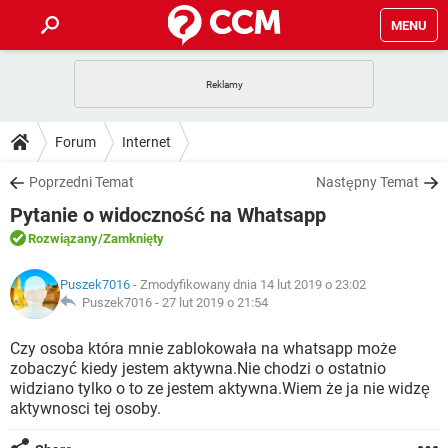
MENU
STRONA GŁÓWNA
YOUTUBE
TIKTOK
PORADY
Forum
Internet
GRY
WHATSAPP
PlayStation
TIKTOK
DO POBRANIA
Poprzedni Temat
Następny Temat
SPOTIFY
NETFLIX
GRY
WHATSAPP
Pytanie o widoczność na Whatsapp
INSTAGRAM
ANDROID
FACEBOOK
TIKTOK
FORUM
SPOTIFY
NETFLIX
Rozwiązany
/Zamknięty
WINDOWS 10
GRY
WHATSAPP
INSTAGRAM
COVID-19
FACEBOOK
TIKTOK
ARTYKUŁY
IOS
Puszek7016
- Zmodyfikowany dnia 14 lut 2019 o 23:02
NETFLIX
WINDOWS 10
GRY
WHATSAPP
Puszek7016 -
27 lut 2019 o 21:54
INSTAGRAM
COVID-19
FACEBOOK
TIKTOK
SPOTIFY
NETFLIX
Czy osoba która mnie zablokowała na whatsapp może
WINDOWS 10
GRY
WHATSAPP
zobaczyć kiedy jestem aktywna.Nie chodzi o ostatnio
INSTAGRAM
FACEBOOK
widziano tylko o to ze jestem aktywna.Wiem że ja nie widzę
SPOTIFY
NETFLIX
WINDOWS 10
aktywnosci tej osoby.
INSTAGRAM
FACEBOOK