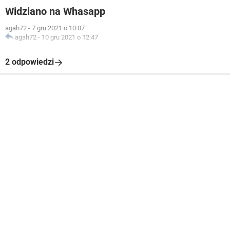
Widziano na Whasapp
agah72
-
7 gru 2021 o 10:07
agah72
-
10 gru 2021 o 12:47
2 odpowiedzi