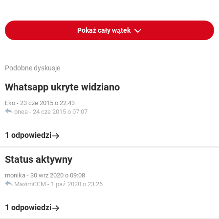
Pokaż cały wątek
Podobne dyskusje
Whatsapp ukryte widziano
Eko
-
23 cze 2015 o 22:43
onea
-
24 cze 2015 o 07:07
1 odpowiedzi
Status aktywny
monika
-
30 wrz 2020 o 09:08
MaximCCM
-
1 paź 2020 o 23:26
1 odpowiedzi