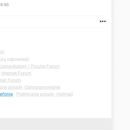
38.80
dź
pszą odpowiedź
Komunikatory / Poczta Forum
-
Internet Forum
rnet Forum
czne porady -Oprogramowanie
lefonie
-
Praktyczne porady -Hotmail