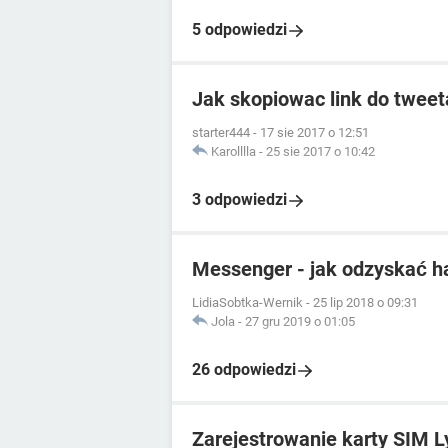
5 odpowiedzi
Jak skopiowac link do tweet
starter444
-
17 sie 2017 o 12:51
Karolllla
-
25 sie 2017 o 10:42
3 odpowiedzi
Messenger - jak odzyskać h
LidiaSobtka-Wernik
-
25 lip 2018 o 09:31
Jola
-
27 gru 2019 o 01:05
26 odpowiedzi
Zarejestrowanie karty SIM L