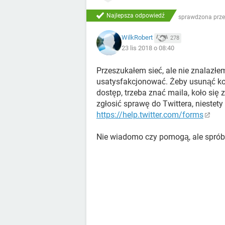
Najlepsza odpowiedź
sprawdzona prze
WilkRobert
278
23 lis 2018 o 08:40
Przeszukałem sieć, ale nie znalazł
usatysfakcjonować. Żeby usunąć kon
dostęp, trzeba znać maila, koło się
zgłosić sprawę do Twittera, niestety
https://help.twitter.com/forms
Nie wiadomo czy pomogą, ale sprób