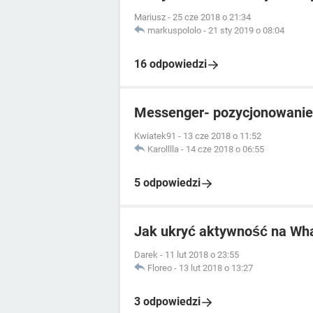
Mariusz
-
25 cze 2018 o 21:34
markuspololo
-
21 sty 2019 o 08:04
16 odpowiedzi
Messenger- pozycjonowanie
Kwiatek91
-
13 cze 2018 o 11:52
Karolllla
-
14 cze 2018 o 06:55
5 odpowiedzi
Jak ukryć aktywność na Wh
Darek
-
11 lut 2018 o 23:55
Floreo
-
13 lut 2018 o 13:27
3 odpowiedzi