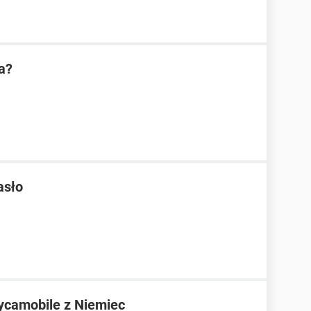
a?
asło
ycamobile z Niemiec