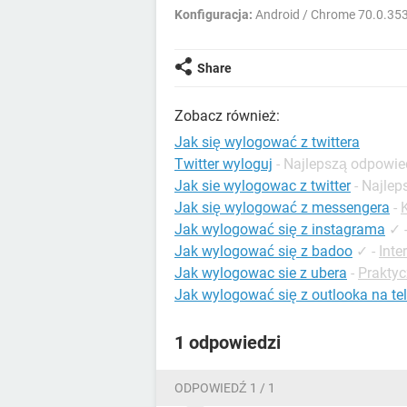
Konfiguracja:
Android / Chrome 70.0.35
Share
Zobacz również:
Jak się wylogować z twittera
Twitter wyloguj
- Najlepszą odpowie
Jak sie wylogowac z twitter
- Najle
Jak się wylogować z messengera
-
Jak wylogować się z instagrama
✓
Jak wylogować się z badoo
✓
-
Inte
Jak wylogowac sie z ubera
-
Prakty
Jak wylogować się z outlooka na te
1 odpowiedzi
ODPOWIEDŹ 1 / 1