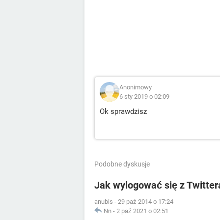
Anonimowy
6 sty 2019 o 02:09
Ok sprawdzisz
Podobne dyskusje
Jak wylogować się z Twittera
anubis
-
29 paź 2014 o 17:24
Nn
-
2 paź 2021 o 02:51