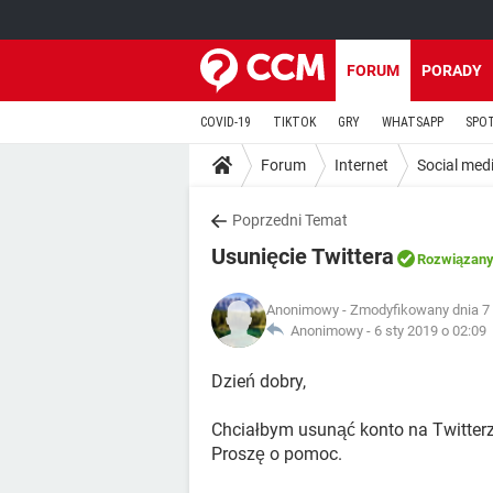
FORUM
PORADY
COVID-19
TIKTOK
GRY
WHATSAPP
SPO
Forum
Internet
Social med
Poprzedni Temat
Usunięcie Twittera
Rozwiązan
Anonimowy
- Zmodyfikowany dnia 7 
Anonimowy -
6 sty 2019 o 02:09
Dzień dobry,
Chciałbym usunąć konto na Twitterze
Proszę o pomoc.