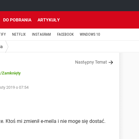
DO POBRANIA
ARTYKUŁY
TIFY
NETFLIX
INSTAGRAM
FACEBOOK
WINDOWS 10
ia
Następny Temat
y
/Zamknięty
sty 2019 o 07:54
. Ktoś mi zmienił e-meila i nie moge się dostać.