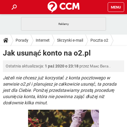
MENU
STRONA GŁÓWNA
YOUTUBE
TIKTOK
PORADY
Porady
Internet
Skrzynki e-mail
Poczta o2
GRY
WHATSAPP
PlayStation
TIKTOK
DO POBRANIA
Jak usunąć konto na o2.pl
SPOTIFY
NETFLIX
GRY
WHATSAPP
INSTAGRAM
ANDROID
FACEBOOK
TIKTOK
FORUM
Ostatnia aktualizacja:
1 paź 2020 o 23:18
przez
Макс Вега
.
SPOTIFY
NETFLIX
WINDOWS 10
GRY
WHATSAPP
INSTAGRAM
COVID-19
FACEBOOK
TIKTOK
Jeżeli nie chcesz już korzystać z konta pocztowego w
ARTYKUŁY
IOS
NETFLIX
serwisie o2.pl i planujesz je całkowicie usunąć, ta porada
WINDOWS 10
GRY
WHATSAPP
jest dla Ciebie. Poniżej przedstawiamy prostą procedurę
INSTAGRAM
COVID-19
FACEBOOK
TIKTOK
SPOTIFY
NETFLIX
usunięcia konta, która nie powinna zająć dłużej niż
WINDOWS 10
GRY
WHATSAPP
dosłownie kilka minut.
INSTAGRAM
FACEBOOK
SPOTIFY
NETFLIX
WINDOWS 10
INSTAGRAM
FACEBOOK