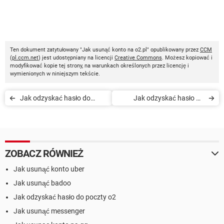
Ten dokument zatytułowany "Jak usunąć konto na o2.pl" opublikowany przez
CCM
(
pl.ccm.net
) jest udostępniany na licencji
Creative Commons
. Możesz kopiować i
modyfikować kopie tej strony, na warunkach określonych przez licencję i
wymienionych w niniejszym tekście.
Jak odzyskać hasło do
Jak odzyskać hasło do
poczty na o2.pl
poczty na o2.pl
ZOBACZ RÓWNIEŻ
Jak usunąć konto uber
Jak usunąć badoo
Jak odzyskać hasło do poczty o2
Jak usunąć messenger