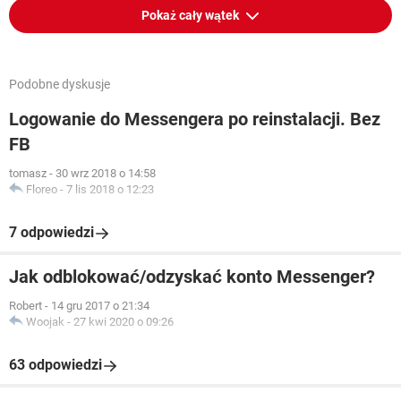
Pokaż cały wątek
Podobne dyskusje
Logowanie do Messengera po reinstalacji. Bez
FB
tomasz
-
30 wrz 2018 o 14:58
Floreo
-
7 lis 2018 o 12:23
7 odpowiedzi
Jak odblokować/odzyskać konto Messenger?
Robert
-
14 gru 2017 o 21:34
Woojak
-
27 kwi 2020 o 09:26
63 odpowiedzi