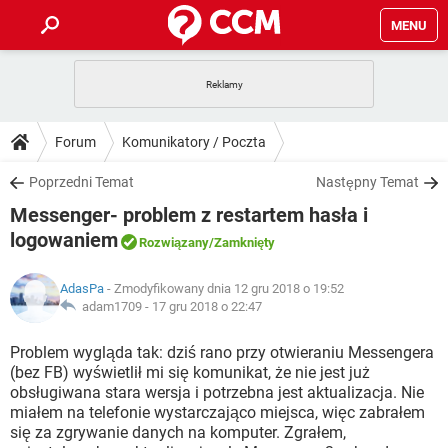
MENU
STRONA GŁÓWNA
YOUTUBE
TIKTOK
PORADY
Forum
Komunikatory / Poczta
GRY
WHATSAPP
PlayStation
TIKTOK
DO POBRANIA
Poprzedni Temat
Następny Temat
SPOTIFY
NETFLIX
GRY
WHATSAPP
Messenger- problem z restartem hasła i
INSTAGRAM
ANDROID
FACEBOOK
TIKTOK
FORUM
SPOTIFY
NETFLIX
logowaniem
Rozwiązany
/Zamknięty
WINDOWS 10
GRY
WHATSAPP
INSTAGRAM
COVID-19
FACEBOOK
TIKTOK
ARTYKUŁY
IOS
NETFLIX
AdasPa
- Zmodyfikowany dnia 12 gru 2018 o 19:52
WINDOWS 10
GRY
WHATSAPP
adam1709 -
17 gru 2018 o 22:47
INSTAGRAM
COVID-19
FACEBOOK
TIKTOK
SPOTIFY
NETFLIX
Problem wygląda tak: dziś rano przy otwieraniu Messengera
WINDOWS 10
GRY
WHATSAPP
INSTAGRAM
FACEBOOK
(bez FB) wyświetlił mi się komunikat, że nie jest już
SPOTIFY
NETFLIX
obsługiwana stara wersja i potrzebna jest aktualizacja. Nie
WINDOWS 10
miałem na telefonie wystarczająco miejsca, więc zabrałem
INSTAGRAM
FACEBOOK
się za zgrywanie danych na komputer. Zgrałem,