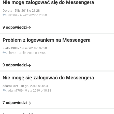
Nie mogę zalogować się do Messengera
Dorota
-
5 lis 2018 o 21:28
Natalia
-
6 wrz 2022 o 20:50
9 odpowiedzi
Problem z logowaniem na Messengera
Kielbi1988
-
14 lis 2018 o 07:50
Floreo
-
30 lis 2018 o 16:54
9 odpowiedzi
Nie mogę się zalogować do Messengera
adam1709
-
18 gru 2018 o 00:34
adam1709
-
9 sty 2019 o 10:38
7 odpowiedzi