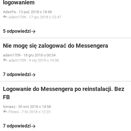
logowaniem
AdasPa
-
13 paź 2018 o 18:48
adam1709
-
17 gru 2018 o 22:47
5 odpowiedzi
Nie mogę się zalogować do Messengera
adam1709
-
18 gru 2018 o 00:34
adam1709
-
9 sty 2019 o 10:38
7 odpowiedzi
Logowanie do Messengera po reinstalacji. Bez
FB
tomasz
-
30 wrz 2018 o 14:58
Floreo
-
7 lis 2018 o 12:23
7 odpowiedzi