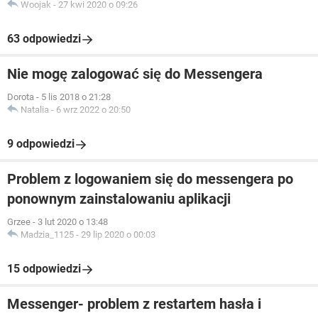
Woojak
-
27 kwi 2020 o 09:26
63 odpowiedzi
Nie mogę zalogować się do Messengera
Dorota
-
5 lis 2018 o 21:28
Natalia
-
6 wrz 2022 o 20:50
9 odpowiedzi
Problem z logowaniem się do messengera po
ponownym zainstalowaniu aplikacji
Grzee
-
3 lut 2020 o 13:48
Madzia_1125
-
29 lip 2020 o 00:03
15 odpowiedzi
Messenger- problem z restartem hasła i