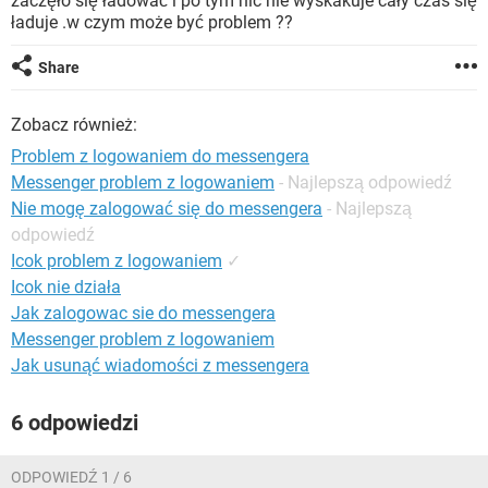
zaczęło się ładować i po tym nic nie wyskakuje cały czas się
WINDOWS 10
ładuje .w czym może być problem ??
Share
Zobacz również:
Problem z logowaniem do messengera
Messenger problem z logowaniem
- Najlepszą odpowiedź
Nie mogę zalogować się do messengera
- Najlepszą
odpowiedź
Icok problem z logowaniem
✓
Icok nie działa
Jak zalogowac sie do messengera
Messenger problem z logowaniem
Jak usunąć wiadomości z messengera
6 odpowiedzi
ODPOWIEDŹ 1 / 6