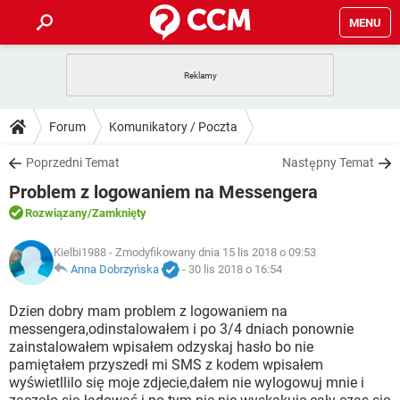
MENU
STRONA GŁÓWNA
YOUTUBE
TIKTOK
PORADY
Forum
Komunikatory / Poczta
GRY
WHATSAPP
PlayStation
TIKTOK
DO POBRANIA
Poprzedni Temat
Następny Temat
SPOTIFY
NETFLIX
GRY
WHATSAPP
Problem z logowaniem na Messengera
INSTAGRAM
ANDROID
FACEBOOK
TIKTOK
FORUM
SPOTIFY
NETFLIX
Rozwiązany
/Zamknięty
WINDOWS 10
GRY
WHATSAPP
INSTAGRAM
COVID-19
FACEBOOK
TIKTOK
ARTYKUŁY
Kielbi1988
- Zmodyfikowany dnia 15 lis 2018 o 09:53
IOS
NETFLIX
WINDOWS 10
GRY
WHATSAPP
Anna Dobrzyńska
-
30 lis 2018 o 16:54
INSTAGRAM
COVID-19
FACEBOOK
TIKTOK
SPOTIFY
NETFLIX
Dzien dobry mam problem z logowaniem na
WINDOWS 10
GRY
WHATSAPP
messengera,odinstalowałem i po 3/4 dniach ponownie
INSTAGRAM
FACEBOOK
zainstalowałem wpisałem odzyskaj hasło bo nie
SPOTIFY
NETFLIX
WINDOWS 10
pamiętałem przyszedł mi SMS z kodem wpisałem
INSTAGRAM
FACEBOOK
wyświetllilo się moje zdjecie,dałem nie wylogowuj mnie i