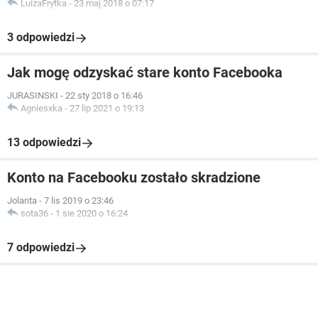
LuizaFrytka
-
23 maj 2018 o 07:17
3 odpowiedzi
Jak mogę odzyskać stare konto Facebooka
JURASINSKI
-
22 sty 2018 o 16:46
Agniesxka
-
27 lip 2021 o 19:13
13 odpowiedzi
Konto na Facebooku zostało skradzione
Jolanta
-
7 lis 2019 o 23:46
sota36
-
1 sie 2020 o 16:24
7 odpowiedzi