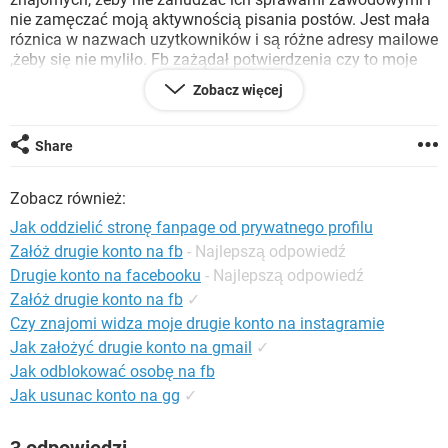
WINDOWS 10
nie zamęczać moją aktywnością pisania postów. Jest mała
róznica w nazwach uzytkowników i są różne adresy mailowe
,żeby się nie myliło. Fb zażądał potwierdzenia czy to moje
konto, wysłał kod na mój mail który wpisałam , potem
Zobacz więcej
zażądał zdjęcia , ktore wysłałam a potem to konto zniknęło !
pojawia się komunikat ,że strona jest albo uszkodzona albo
usunięta. Jak mogę ten profil odzyskać ?
Share
W centrum pomocy nikt nie opisuje takiego przypadku więc
nie ma tam informacji na ten temat
Zobacz również:
Jak oddzielić stronę fanpage od prywatnego profilu
Załóż drugie konto na fb
- Najlepszą odpowiedź
Drugie konto na facebooku
- Najlepszą odpowiedź
Załóż drugie konto na fb
✓
Czy znajomi widza moje drugie konto na instagramie
Jak założyć drugie konto na gmail
✓
Jak odblokować osobę na fb
Jak usunac konto na gg
✓