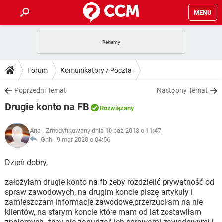
MENU
STRONA GŁÓWNA
YOUTUBE
TIKTOK
PORADY
Forum
Komunikatory / Poczta
GRY
WHATSAPP
PlayStation
TIKTOK
DO POBRANIA
Poprzedni Temat
Następny Temat
SPOTIFY
NETFLIX
GRY
WHATSAPP
Drugie konto na FB
INSTAGRAM
ANDROID
FACEBOOK
TIKTOK
Rozwiązany
FORUM
SPOTIFY
NETFLIX
WINDOWS 10
GRY
WHATSAPP
Ana
- Zmodyfikowany dnia 10 paź 2018 o 11:47
INSTAGRAM
COVID-19
FACEBOOK
TIKTOK
ARTYKUŁY
Ghh -
9 mar 2020 o 04:56
IOS
NETFLIX
WINDOWS 10
GRY
WHATSAPP
INSTAGRAM
COVID-19
FACEBOOK
TIKTOK
Dzień dobry,
SPOTIFY
NETFLIX
WINDOWS 10
GRY
WHATSAPP
założyłam drugie konto na fb żeby rozdzielić prywatność od
INSTAGRAM
FACEBOOK
spraw zawodowych, na drugim koncie piszę artykuły i
SPOTIFY
NETFLIX
WINDOWS 10
zamieszczam informacje zawodowe,przerzuciłam na nie
INSTAGRAM
FACEBOOK
klientów, na starym koncie które mam od lat zostawiłam
znajomych, żeby nie zanudzać ich sprawami zawodowymi i