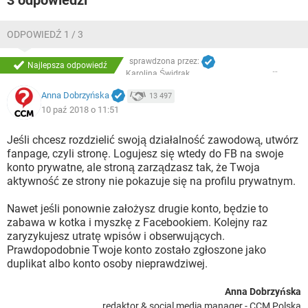
3 odpowiedzi
ODPOWIEDŹ 1 / 3
sprawdzona przez:
Najlepsza odpowiedź
Karolina Świdrak
Anna Dobrzyńska
13 497
10 paź 2018 o 11:51
Jeśli chcesz rozdzielić swoją działalność zawodową, utwórz
fanpage, czyli stronę. Logujesz się wtedy do FB na swoje
konto prywatne, ale stroną zarządzasz tak, że Twoja
aktywność ze strony nie pokazuje się na profilu prywatnym.
Nawet jeśli ponownie założysz drugie konto, będzie to
zabawa w kotka i myszkę z Facebookiem. Kolejny raz
zaryzykujesz utratę wpisów i obserwujących.
Prawdopodobnie Twoje konto zostało zgłoszone jako
duplikat albo konto osoby nieprawdziwej.
Anna Dobrzyńska
redaktor & social media manager - CCM Polska