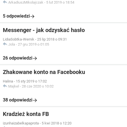
ArkadiuszMikolajczak
-
5 lut 2019 o 18:54
5 odpowiedzi
Messenger - jak odzyskać hasło
LidiaSobtka-Wernik
-
25 lip 2018 o 09:31
Jola
-
27 gru 2019 o 01:05
26 odpowiedzi
Zhakowane konto na Facebooku
Halina
-
15 sty 2019 o 17:02
Majkel
-
28 cze 2020 o 10:02
38 odpowiedzi
Kradzież konta FB
izunhaizabelkapaprota
-
5 kwi 2018 o 12:20