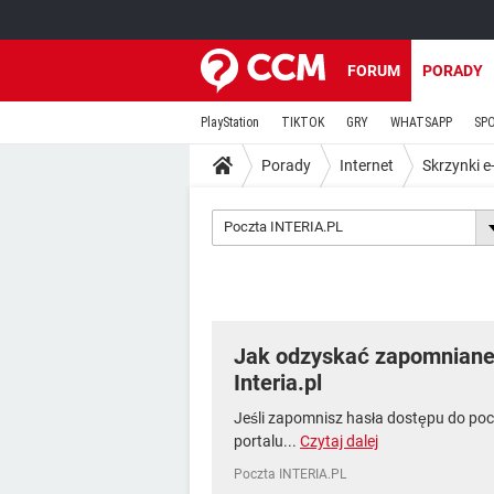
FORUM
PORADY
PlayStation
TIKTOK
GRY
WHATSAPP
SP
Porady
Internet
Skrzynki e
Poczta INTERIA.PL
Jak odzyskać zapomniane 
Interia.pl
Jeśli zapomnisz hasła dostępu do poc
portalu...
Czytaj dalej
Poczta INTERIA.PL