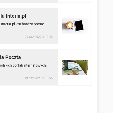
u Interia.pl
nteria.pl jest bardzo proste,
29 wrz 2020 o 12:43
ria Poczta
polskich portali internetowych,
19 paź 2020 o 18:55