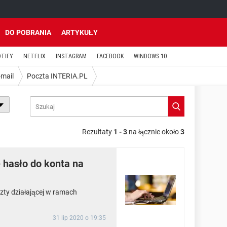
DO POBRANIA
ARTYKUŁY
OTIFY
NETFLIX
INSTAGRAM
FACEBOOK
WINDOWS 10
-mail
Poczta INTERIA.PL
Rezultaty
1 - 3
na łącznie około
3
hasło do konta na
zty działającej w ramach
31 lip 2020 o 19:35