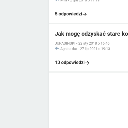
Mila
-
2 gru 2018 o 11:19
5 odpowiedzi
Jak mogę odzyskać stare k
JURASINSKI
-
22 sty 2018 o 16:46
Agniesxka
-
27 lip 2021 o 19:13
13 odpowiedzi