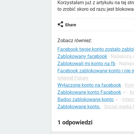
Korzystałam już z artykułu na tej st
to zrobić skoro od razu jest bloko
Share
Zobacz również:
Facebook twoje konto zostało zab
Zablokowany facebook
- Najlepszą
Zablokowali mi konto na fb
- Najle
Facebook zablokowane konto i nie mo
Internet Forum
Wyłączone konto na facebook
-
Kom
Zablokowane konto Facebook
✓
-
K
Badoo zablokowane konto
✓
-
Inter
Zablokowane konto.
-
Social media
1 odpowiedzi