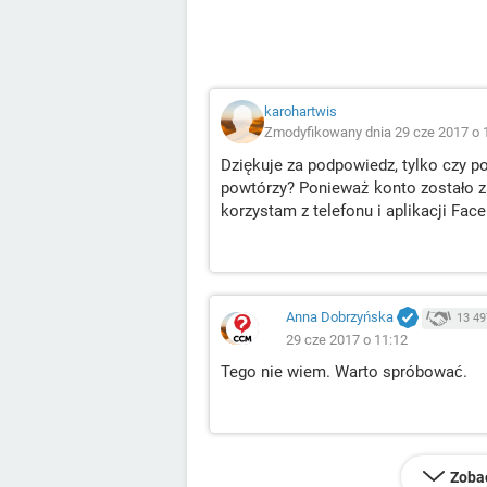
karohartwis
Zmodyfikowany dnia 29 cze 2017 o 
Dziękuje za podpowiedz, tylko czy po
powtórzy? Ponieważ konto zostało za
korzystam z telefonu i aplikacji Fac
Anna Dobrzyńska
13 49
29 cze 2017 o 11:12
Tego nie wiem. Warto spróbować.
Zoba