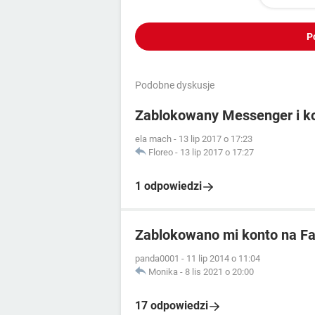
P
Podobne dyskusje
Zablokowany Messenger i k
ela mach
-
13 lip 2017 o 17:23
Floreo
-
13 lip 2017 o 17:27
1 odpowiedzi
Zablokowano mi konto na Fa
panda0001
-
11 lip 2014 o 11:04
Monika
-
8 lis 2021 o 20:00
17 odpowiedzi