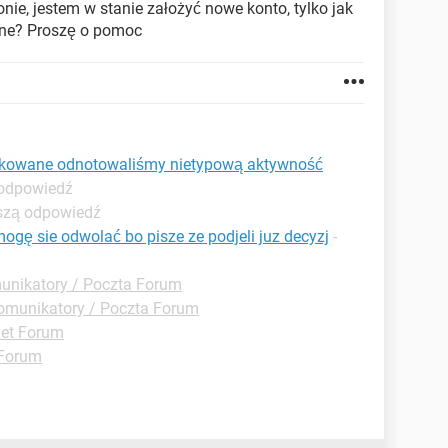
ronie, jestem w stanie założyć nowe konto, tylko jak
wane? Proszę o pomoc
lokowane odnotowaliśmy nietypową aktywność
 odpowiedź
pszą odpowiedź
gę sie odwolać bo pisze ze podjeli juz decyzj
-
unikatory / Poczta Forum
omunikatory / Poczta Forum
net Forum
 Forum