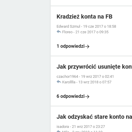
Kradzież konta na FB
Edward Szmul
-
19 cze 2017 o 18:58
Floreo
-
21 cze 2017 o 09:35
1 odpowiedzi
Jak przywrócić usunięte ko
czachor1964
-
19 wrz 2017 o 02:41
Karolllla
-
13 wrz 2018 o 07:57
6 odpowiedzi
Jak odzyskać stare konto n
isadora
-
21 wrz 2017 o 23:27