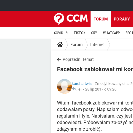
FORUM
PORADY
COVID-19
TIKTOK
GRY
WHATSAPP
SPO
Forum
Internet
Poprzedni Temat
Facebook zablokował mi ko
karohartwis
- Zmodyfikowany dnia 2
eli -
28 lip 2017 o 09:26
Witam facebook zablokował mi kont
dodawałam posty. Napisałam odwołan
regulamin i tyle. Napisałam, czy jes
odpowiedzi. Próbowałam założyć no
zdążyłam nic zrobić).