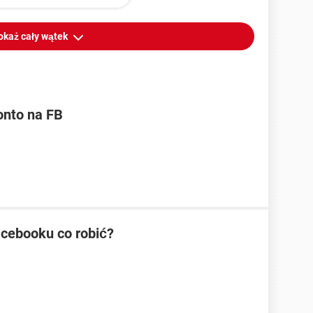
okaż cały wątek
onto na FB
cebooku co robić?