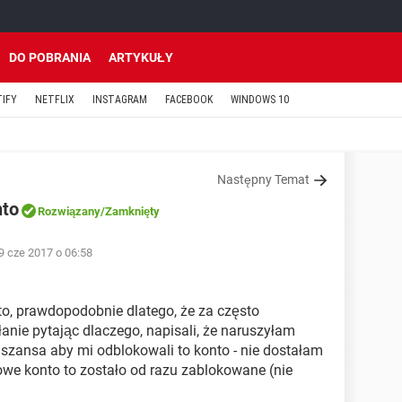
DO POBRANIA
ARTYKUŁY
TIFY
NETFLIX
INSTAGRAM
FACEBOOK
WINDOWS 10
Następny Temat
nto
Rozwiązany
/Zamknięty
9 cze 2017 o 06:58
o, prawdopodobnie dlatego, że za często
ie pytając dlaczego, napisali, że naruszyłam
t szansa aby mi odblokowali to konto - nie dostałam
we konto to zostało od razu zablokowane (nie