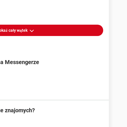
okaż cały wątek
na Messengerze
ze znajomych?