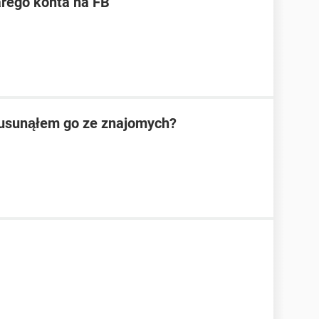
arego konta na FB
e usunąłem go ze znajomych?