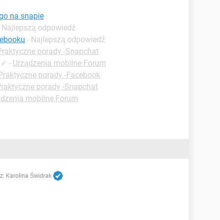
go na snapie
- Najlepszą odpowiedź
cebooku
- Najlepszą odpowiedź
Praktyczne porady -Snapchat
✓
-
Urządzenia mobilne Forum
Praktyczne porady -Facebook
raktyczne porady -Snapchat
ądzenia mobilne Forum
z:
Karolina Świdrak