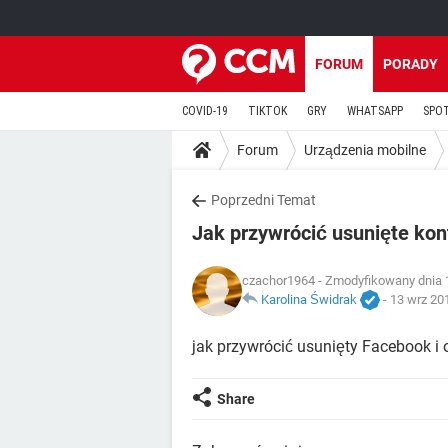
FORUM
PORADY
COVID-19
TIKTOK
GRY
WHATSAPP
SPO
Forum
Urządzenia mobilne
Poprzedni Temat
Jak przywrócić usunięte ko
czachor1964
- Zmodyfikowany dnia 
Karolina Świdrak
-
13 wrz 20
jak przywrócić usunięty Facebook i 
Share