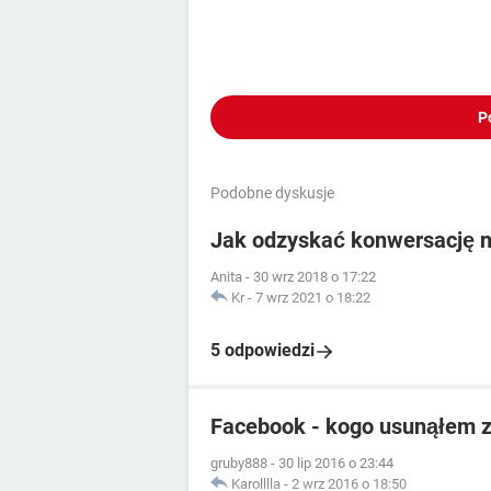
P
Podobne dyskusje
Jak odzyskać konwersację 
Anita
-
30 wrz 2018 o 17:22
Kr
-
7 wrz 2021 o 18:22
5 odpowiedzi
Facebook - kogo usunąłem 
gruby888
-
30 lip 2016 o 23:44
Karolllla
-
2 wrz 2016 o 18:50