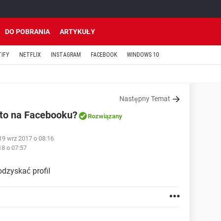
DO POBRANIA
ARTYKUŁY
TIFY
NETFLIX
INSTAGRAM
FACEBOOK
WINDOWS 10
Następny Temat
nto na Facebooku?
Rozwiązany
19 wrz 2017 o 08:16
18 o 07:57
odzyskać profil