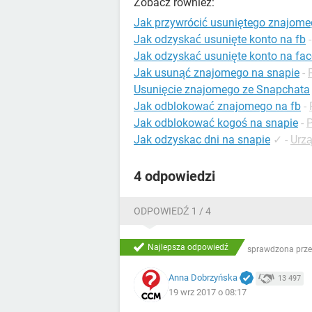
Zobacz również:
Jak przywrócić usuniętego znajome
Jak odzyskać usunięte konto na fb
Jak odzyskać usunięte konto na fa
Jak usunąć znajomego na snapie
-
Usunięcie znajomego ze Snapchata
Jak odblokować znajomego na fb
-
Jak odblokować kogoś na snapie
-
P
Jak odzyskac dni na snapie
✓
-
Urz
4 odpowiedzi
ODPOWIEDŹ 1 / 4
Najlepsza odpowiedź
sprawdzona prze
Anna Dobrzyńska
13 497
19 wrz 2017 o 08:17