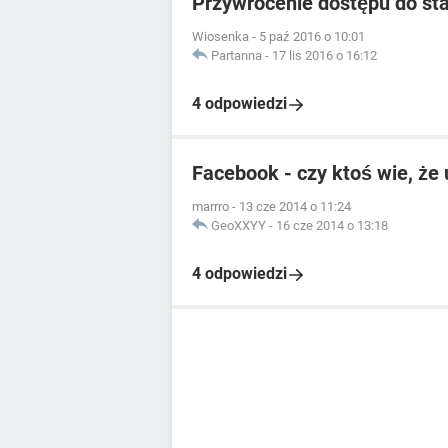
Przywrócenie dostępu do st
Wiosenka
-
5 paź 2016 o 10:01
Partanna
-
17 lis 2016 o 16:12
4 odpowiedzi
Facebook - czy ktoś wie, ż
marrro
-
13 cze 2014 o 11:24
GeoXXYY
-
16 cze 2014 o 13:18
4 odpowiedzi