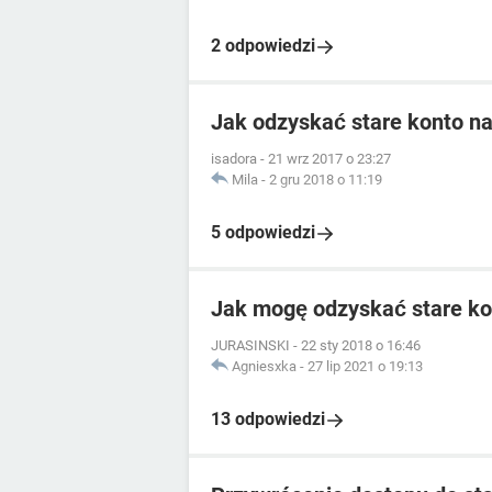
2 odpowiedzi
Jak odzyskać stare konto n
isadora
-
21 wrz 2017 o 23:27
Mila
-
2 gru 2018 o 11:19
5 odpowiedzi
Jak mogę odzyskać stare k
JURASINSKI
-
22 sty 2018 o 16:46
Agniesxka
-
27 lip 2021 o 19:13
13 odpowiedzi