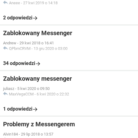
Aneee
-
27 kwi 2019 o 14:18
2 odpowiedzi
Zablokowany Messenger
Andrew
-
29 kwi 2018 o 16:41
QPbmCRVM
-
13 gru 2020 o 03:00
34 odpowiedzi
Zablokowany messenger
juliasz
-
5 kwi 2020 o 09:50
MaxVegaCCM
-
6 kwi 2020 o 22:32
1 odpowiedzi
Problemy z Messengerem
Alvin184
-
29 lip 2018 o 13:57