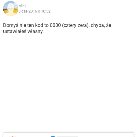
Miki
8 cze 2016 o 10:52
Domyślnie ten kod to 0000 (cztery zera), chyba, że
ustawiałeś własny.