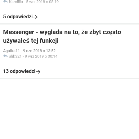
Karolllla
-
5 wrz 2018 o 08:19
5 odpowiedzi
Messenger - wyglada na to, że zbyt często
używałeś tej funkcji
Agatka11
-
9 cze 2018 o 13:52
alik321
-
9 wrz 2019 o 00:14
13 odpowiedzi