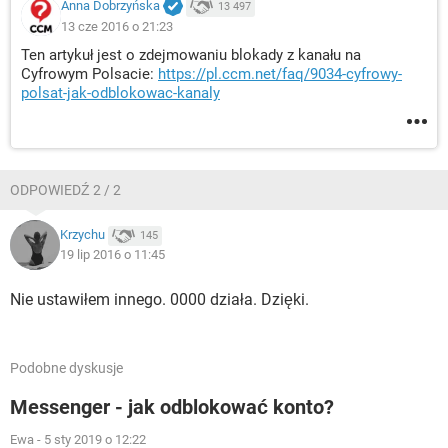
Anna Dobrzyńska
13 497
13 cze 2016 o 21:23
Ten artykuł jest o zdejmowaniu blokady z kanału na
Cyfrowym Polsacie:
https://pl.ccm.net/faq/9034-cyfrowy-
polsat-jak-odblokowac-kanaly
ODPOWIEDŹ 2 / 2
Krzychu
145
19 lip 2016 o 11:45
Nie ustawiłem innego. 0000 działa. Dzięki.
Podobne dyskusje
Messenger - jak odblokować konto?
Ewa
-
5 sty 2019 o 12:22