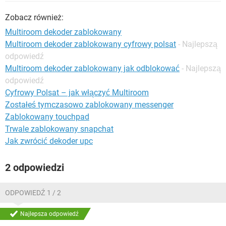
WINDOWS 10
Zobacz również:
Multiroom dekoder zablokowany
Multiroom dekoder zablokowany cyfrowy polsat
- Najlepszą
odpowiedź
Multiroom dekoder zablokowany jak odblokować
- Najlepszą
odpowiedź
Cyfrowy Polsat – jak włączyć Multiroom
Zostałeś tymczasowo zablokowany messenger
Zablokowany touchpad
Trwale zablokowany snapchat
Jak zwrócić dekoder upc
2 odpowiedzi
ODPOWIEDŹ 1 / 2
Najlepsza odpowiedź