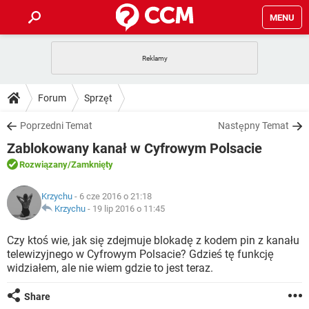
MENU
STRONA GŁÓWNA
YOUTUBE
TIKTOK
PORADY
Forum
Sprzęt
GRY
WHATSAPP
PlayStation
TIKTOK
DO POBRANIA
Poprzedni Temat
Następny Temat
SPOTIFY
NETFLIX
GRY
WHATSAPP
Zablokowany kanał w Cyfrowym Polsacie
INSTAGRAM
ANDROID
FACEBOOK
TIKTOK
FORUM
SPOTIFY
NETFLIX
Rozwiązany
/Zamknięty
WINDOWS 10
GRY
WHATSAPP
INSTAGRAM
COVID-19
FACEBOOK
TIKTOK
ARTYKUŁY
IOS
Krzychu
- 6 cze 2016 o 21:18
NETFLIX
WINDOWS 10
GRY
WHATSAPP
Krzychu
-
19 lip 2016 o 11:45
INSTAGRAM
COVID-19
FACEBOOK
TIKTOK
SPOTIFY
NETFLIX
Czy ktoś wie, jak się zdejmuje blokadę z kodem pin z kanału
WINDOWS 10
GRY
WHATSAPP
telewizyjnego w Cyfrowym Polsacie? Gdzieś tę funkcję
INSTAGRAM
FACEBOOK
widziałem, ale nie wiem gdzie to jest teraz.
SPOTIFY
NETFLIX
WINDOWS 10
INSTAGRAM
FACEBOOK
Share