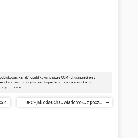
 odblokować kanały" opublikowany przez
CCM
(
pl.ccm.net
) jest
esz kopiować i modyfikować kopie tej strony, na warunkach
ejszym tekście.
ości
UPC - jak odsłuchać wiadomość z poczty
głosowej