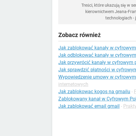
Treści, które ukazują się w 
kierownictwem Jeana-Franç
technologiach -
Zobacz również
Jak zablokować kanały w cyfrowym
Jak odblokować kanały w cyfrowym
Jak przywrócić kanały w cyfrowym 
Jak sprawdzić płatności w cyfrowy
Wypowiedzenie umowy w cyfrowym 
internetowych
Jak zablokowac kogos na gmailu
-
Zablokowany kanał w Cyfrowym Pol
Jak zablokować email gmail
-
Prakt