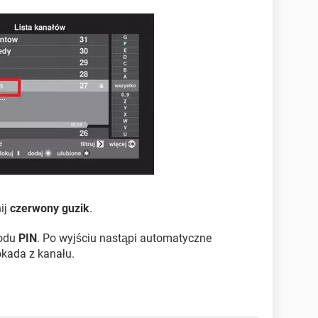
ij
czerwony guzik
.
kodu
PIN
. Po wyjściu nastąpi automatyczne
okada z kanału.