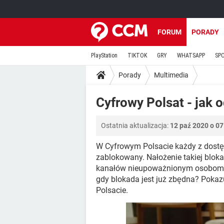
FORUM
PORADY
PlayStation
TIKTOK
GRY
WHATSAPP
SP
Porady
Multimedia
Cyfrowy Polsat - jak
Ostatnia aktualizacja:
12 paź 2020 o 07
W Cyfrowym Polsacie każdy z dostę
zablokowany. Nałożenie takiej blo
kanałów nieupoważnionym osobom, d
gdy blokada jest już zbędna? Poka
Polsacie.