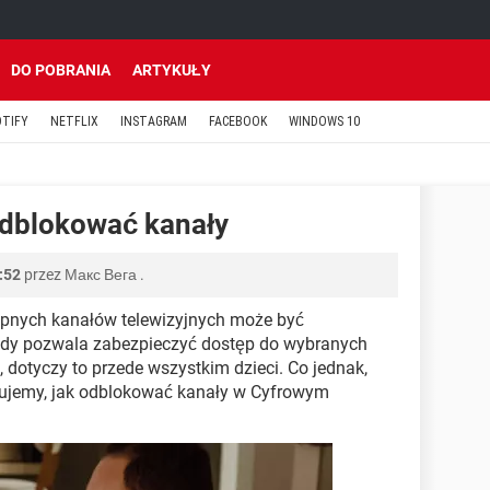
DO POBRANIA
ARTYKUŁY
OTIFY
NETFLIX
INSTAGRAM
FACEBOOK
WINDOWS 10
 odblokować kanały
:52
przez
Макс Вега
.
pnych kanałów telewizyjnych może być
kady pozwala zabezpieczyć dostęp do wybranych
otyczy to przede wszystkim dzieci. Co jednak,
zujemy, jak odblokować kanały w Cyfrowym