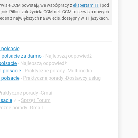
serwisie CCM powstają we współpracy z
ekspertami IT
i pod
ois Pillou, założyciela CCM.net. CCM to serwis o nowych
 jeden z największych na świecie, dostępny w 11 językach.
 polsacie
 polsacie za darmo
- Najlepszą odpowiedź
polsacie
- Najlepszą odpowiedź
m polsacie
-
Praktyczne porady -Multimedia
polsacie
-
Praktyczne porady -Dostawcy usług
Praktyczne porady -Gmail
sacie
✓
-
Sprzęt Forum
yczne porady -Gmail