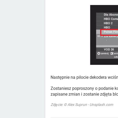
Następnie na pilocie dekodera wciśn
Zostaniesz poproszony o podanie 
zapisane zmian i zostanie zdjęta bl
Zdjęcie: © Alex Suprun - Unsplash.com