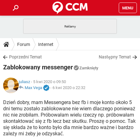
MENU
STRONA GŁÓWNA
YOUTUBE
TIKTOK
PORADY
Forum
Internet
GRY
WHATSAPP
PlayStation
TIKTOK
DO POBRANIA
Poprzedni Temat
Następny Temat
SPOTIFY
NETFLIX
GRY
WHATSAPP
Zablokowany messenger
INSTAGRAM
ANDROID
FACEBOOK
TIKTOK
Zamknięty
FORUM
SPOTIFY
NETFLIX
WINDOWS 10
GRY
WHATSAPP
juliasz
- 5 kwi 2020 o 09:50
INSTAGRAM
COVID-19
FACEBOOK
TIKTOK
ARTYKUŁY
Max Vega
-
6 kwi 2020 o 22:32
IOS
NETFLIX
WINDOWS 10
GRY
WHATSAPP
INSTAGRAM
COVID-19
FACEBOOK
TIKTOK
Dzień dobry, mam Messengera bez fb i moje konto około 5
SPOTIFY
NETFLIX
dni temu zostało zablokowane nie wiem dlaczego ponieważ
WINDOWS 10
GRY
WHATSAPP
nic nie zrobiłam. Próbowałam wielu rzeczy np. próbowałam
INSTAGRAM
FACEBOOK
skontaktować się z fb lecz bez skutku. Proszę o pomoc. Tak
SPOTIFY
NETFLIX
WINDOWS 10
się składa że to konto było dla mnie bardzo ważne i bardzo
INSTAGRAM
FACEBOOK
zależy mi żeby je odzyskać.