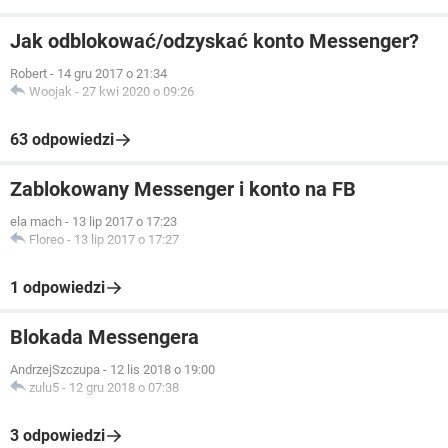
Jak odblokować/odzyskać konto Messenger?
Robert
-
14 gru 2017 o 21:34
Woojak
-
27 kwi 2020 o 09:26
63 odpowiedzi
Zablokowany Messenger i konto na FB
ela mach
-
13 lip 2017 o 17:23
Floreo
-
13 lip 2017 o 17:27
1 odpowiedzi
Blokada Messengera
AndrzejSzczupa
-
12 lis 2018 o 19:00
zulu5
-
12 gru 2018 o 07:38
3 odpowiedzi