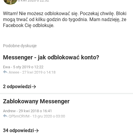
6 kwi 2020 o 22:32
Witam! Nie możesz odblokować się. Poczekaj chwilę. Bloki
mogą trwać od kilku godzin do tygodnia. Mam nadzieję, że
Facebook Cię odblokuje.
Podobne dyskusje
Messenger - jak odblokować konto?
Ewa
-
5 sty 2019 o 12:22
Aneee
-
27 kwi 2019 o 14:18
2 odpowiedzi
Zablokowany Messenger
Andrew
-
29 kwi 2018 o 16:41
QPbmCRVM
-
13 gru 2020 o 03:00
34 odpowiedzi