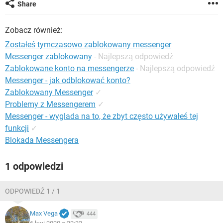
Share
Zobacz również:
Zostałeś tymczasowo zablokowany messenger
Messenger zablokowany
- Najlepszą odpowiedź
Zablokowane konto na messengerze
- Najlepszą odpowiedź
Messenger - jak odblokować konto?
Zablokowany Messenger
✓
Problemy z Messengerem
✓
Messenger - wyglada na to, że zbyt często używałeś tej
funkcji
✓
Blokada Messengera
1 odpowiedzi
ODPOWIEDŹ 1 / 1
Max Vega
444