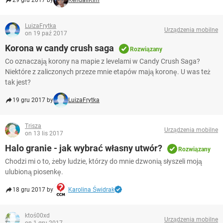
29 gru 2017 by
KendallKim
LuizaFrytka
Urządzenia mobilne
on 19 paź 2017
Korona w candy crush saga
Rozwiązany
Co oznaczają korony na mapie z levelami w Candy Crush Saga?
Niektóre z zaliczonych przeze mnie etapów mają koronę. U was też
tak jest?
19 gru 2017 by
LuizaFrytka
Trisza
Urządzenia mobilne
on 13 lis 2017
Halo granie - jak wybrać własny utwór?
Rozwiązany
Chodzi mi o to, żeby ludzie, którzy do mnie dzwonią słyszeli moją
ulubioną piosenkę.
18 gru 2017 by
Karolina Świdrak
ktoś00xd
Urządzenia mobilne