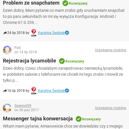
Problem ze snapchatem
Rozwiązany
Dzień dobry, Mam pytanie co mam zrobić gdy uruchamiam snapchat
to po paru sekundach on mi się wyłącza Konfiguracja: Android /
Chrome 67.0.339...
24 lip 2018 by
Karolina Świdrak
Pati
Urządzenia mobilne
on 14 lip 2018
Rejestracja lycamobile
Rozwiązany
Dzień dobry, Cześć chcialabym zarejestrowac niemiecką lycamobile,
w pobliskim salonie z telefonami nie chcieli mi tego zrobic i mowili ze
tylko p...
16 lip 2018 by
Karolina Świdrak
Goeniu699
Urządzenia mobilne
on 30 paź 2017
Messenger tajna konwersacja
Rozwiązany
Witam mam pytanie, Amianowicie chce sie dowiedzieć czy z mojego