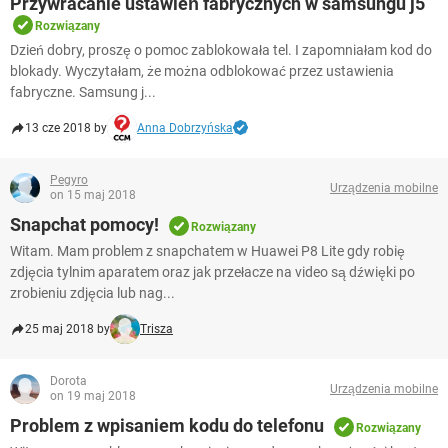
Przywracanie ustawień fabrycznych w samsungu j5
Rozwiązany
Dzień dobry, proszę o pomoc zablokowała tel. I zapomniałam kod do
blokady. Wyczytałam, że można odblokować przez ustawienia
fabryczne. Samsung j...
13 cze 2018 by
Anna Dobrzyńska
Pegyro
Urządzenia mobilne
on 15 maj 2018
Snapchat pomocy!
Rozwiązany
Witam. Mam problem z snapchatem w Huawei P8 Lite gdy robię
zdjęcia tylnim aparatem oraz jak przełacze na video są dźwięki po
zrobieniu zdjęcia lub nag...
25 maj 2018 by
Trisza
Dorota
Urządzenia mobilne
on 19 maj 2018
Problem z wpisaniem kodu do telefonu
Rozwiązany