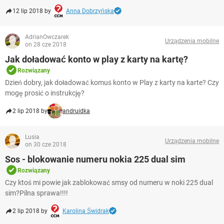
12 lip 2018 by
Anna Dobrzyńska
AdrianOwczarek
Urządzenia mobilne
on 28 cze 2018
Jak doładować konto w play z karty na kartę?
Rozwiązany
Dzień dobry, jak doładować komuś konto w Play z karty na karte? Czy
mogę prosić o instrukcję?
2 lip 2018 by
andruidka
Lusia
Urządzenia mobilne
on 30 cze 2018
Sos - blokowanie numeru nokia 225 dual sim
Rozwiązany
Czy ktoś mi powie jak zablokować smsy od numeru w noki 225 dual
sim?Pilna sprawa!!!!
2 lip 2018 by
Karolina Świdrak