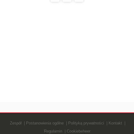
Zespół
Postanowienia ogólne
Polityką prywatności
Kontakt
Regulamin
Cookiebeheer