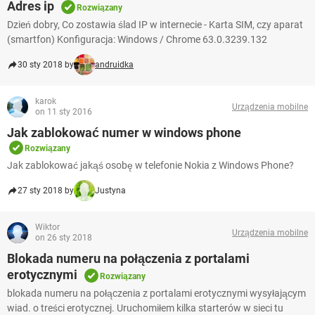
Adres ip
Rozwiązany
Dzień dobry, Co zostawia ślad IP w internecie - Karta SIM, czy aparat
(smartfon) Konfiguracja: Windows / Chrome 63.0.3239.132
30 sty 2018 by
andruidka
karok
Urządzenia mobilne
on 11 sty 2016
Jak zablokować numer w windows phone
Rozwiązany
Jak zablokować jakąś osobę w telefonie Nokia z Windows Phone?
27 sty 2018 by
Justyna
Wiktor
Urządzenia mobilne
on 26 sty 2018
Blokada numeru na połączenia z portalami
erotycznymi
Rozwiązany
blokada numeru na połączenia z portalami erotycznymi wysyłającym
wiad. o treści erotycznej. Uruchomiłem kilka starterów w sieci tu