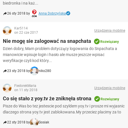
biedronka i na każ...
26 sty 2018 by
Anna Dobrzyńska
Kar5114
Urządzenia mobilne
on 22 cze 2017
Nie mogę sie zalogować na snapchata
Rozwiązany
Dzień dobry, Mam problem dotyczący logowania do Snpachata a
mianowicie wpisuje login i hasło ale musze jeszcze wpisać
weryfikacje czyli kod który...
23 sty 2018 by
niko280
FiedorekMaria
Urządzenia mobilne
on 11 sty 2018
Co się stało z yoy.tv że zniknęła strona
Rozwiązany
Pisze do Was bo tez jestescie pod szyldem yoy.tv i prosze mi wyjasnic
dlaczego strona yoy.tv jest zablokowana.My przeciez placimy za to
22 sty 2018 by
Gosiak