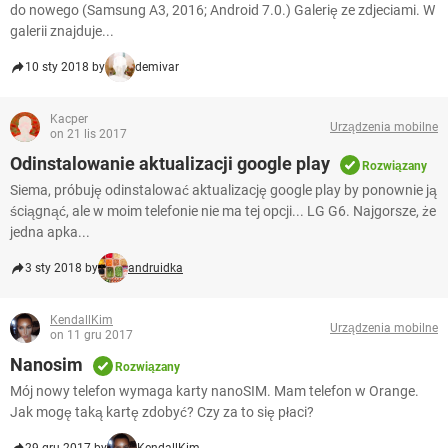
do nowego (Samsung A3, 2016; Android 7.0.) Galerię ze zdjeciami. W
galerii znajduje...
10 sty 2018 by
demivar
Kacper
Urządzenia mobilne
on 21 lis 2017
Odinstalowanie aktualizacji google play
Rozwiązany
Siema, próbuję odinstalować aktualizację google play by ponownie ją
ściągnąć, ale w moim telefonie nie ma tej opcji... LG G6. Najgorsze, że
jedna apka...
3 sty 2018 by
andruidka
KendallKim
Urządzenia mobilne
on 11 gru 2017
Nanosim
Rozwiązany
Mój nowy telefon wymaga karty nanoSIM. Mam telefon w Orange.
Jak mogę taką kartę zdobyć? Czy za to się płaci?