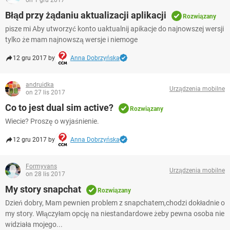
on 1 gru 2017
Błąd przy żądaniu aktualizacji aplikacji
Rozwiązany
pisze mi Aby utworzyć konto uaktualnij apikacje do najnowszej wersji
tylko że mam najnowszą wersje i niemoge
12 gru 2017 by
Anna Dobrzyńska
andruidka
Urządzenia mobilne
on 27 lis 2017
Co to jest dual sim active?
Rozwiązany
Wiecie? Proszę o wyjaśnienie.
12 gru 2017 by
Anna Dobrzyńska
Formyvans
Urządzenia mobilne
on 28 lis 2017
My story snapchat
Rozwiązany
Dzień dobry, Mam pewnien problem z snapchatem,chodzi dokładnie o
my story. Włączyłam opcję na niestandardowe żeby pewna osoba nie
widziała mojego...