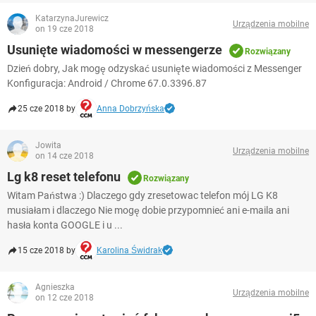
KatarzynaJurewicz
Urządzenia mobilne
on 19 cze 2018
Usunięte wiadomości w messengerze
Rozwiązany
Dzień dobry, Jak mogę odzyskać usunięte wiadomości z Messenger
Konfiguracja: Android / Chrome 67.0.3396.87
25 cze 2018 by
Anna Dobrzyńska
Jowita
Urządzenia mobilne
on 14 cze 2018
Lg k8 reset telefonu
Rozwiązany
Witam Państwa :) Dlaczego gdy zresetowac telefon mój LG K8
musiałam i dlaczego Nie mogę dobie przypomnieć ani e-maila ani
hasła konta GOOGLE i u ...
15 cze 2018 by
Karolina Świdrak
Agnieszka
Urządzenia mobilne
on 12 cze 2018