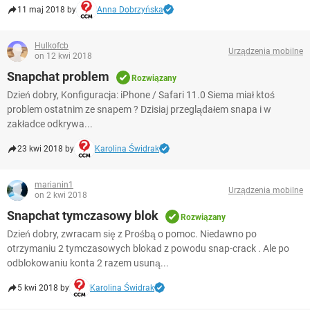
11 maj 2018 by
Anna Dobrzyńska
Hulkofcb
Urządzenia mobilne
on 12 kwi 2018
Snapchat problem
Rozwiązany
Dzień dobry, Konfiguracja: iPhone / Safari 11.0 Siema miał ktoś
problem ostatnim ze snapem ? Dzisiaj przeglądałem snapa i w
zakładce odkrywa...
23 kwi 2018 by
Karolina Świdrak
marianin1
Urządzenia mobilne
on 2 kwi 2018
Snapchat tymczasowy blok
Rozwiązany
Dzień dobry, zwracam się z Prośbą o pomoc. Niedawno po
otrzymaniu 2 tymczasowych blokad z powodu snap-crack . Ale po
odblokowaniu konta 2 razem usuną...
5 kwi 2018 by
Karolina Świdrak