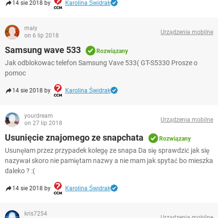
14 sie 2018 by
Karolina Świdrak
maly
Urządzenia mobilne
on 6 lip 2018
Samsung wave 533
Rozwiązany
Jak odblokowac telefon Samsung Vave 533( GT-S5330 Prosze o
pomoc
14 sie 2018 by
Karolina Świdrak
yourdream
Urządzenia mobilne
on 27 lip 2018
Usunięcie znajomego ze snapchata
Rozwiązany
Usunęłam przez przypadek kolegę ze snapa Da się sprawdzić jak się
nazywał skoro nie pamiętam nazwy a nie mam jak spytać bo mieszka
daleko ? :(
14 sie 2018 by
Karolina Świdrak
kris7254
Urządzenia mobilne