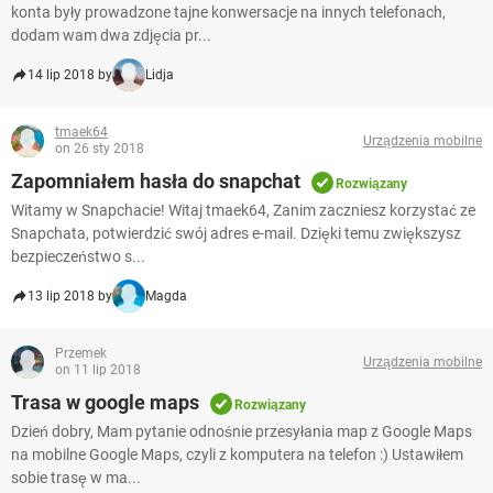
konta były prowadzone tajne konwersacje na innych telefonach,
dodam wam dwa zdjęcia pr...
14 lip 2018 by
Lidja
tmaek64
Urządzenia mobilne
on 26 sty 2018
Zapomniałem hasła do snapchat
Rozwiązany
Witamy w Snapchacie! Witaj tmaek64, Zanim zaczniesz korzystać ze
Snapchata, potwierdzić swój adres e-mail. Dzięki temu zwiększysz
bezpieczeństwo s...
13 lip 2018 by
Magda
Przemek
Urządzenia mobilne
on 11 lip 2018
Trasa w google maps
Rozwiązany
Dzień dobry, Mam pytanie odnośnie przesyłania map z Google Maps
na mobilne Google Maps, czyli z komputera na telefon :) Ustawiłem
sobie trasę w ma...