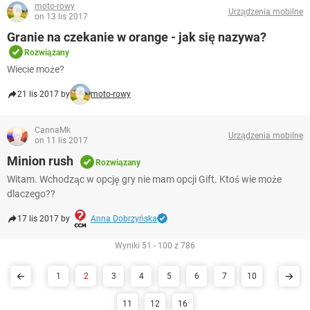
moto-rowy
Urządzenia mobilne
on 13 lis 2017
Granie na czekanie w orange - jak się nazywa?
Rozwiązany
Wiecie może?
21 lis 2017 by
moto-rowy
CannaMk
Urządzenia mobilne
on 11 lis 2017
Minion rush
Rozwiązany
Witam. Wchodząc w opcję gry nie mam opcji Gift. Ktoś wie może
dlaczego??
17 lis 2017 by
Anna Dobrzyńska
Wyniki 51 - 100 z 786
1
2
3
4
5
6
7
10
11
12
16