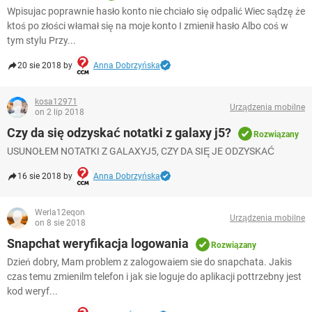
WINDOWS 10
Wpisujac poprawnie hasło konto nie chciało się odpalić Wiec sądzę że
ktoś po złości włamał się na moje konto I zmienił hasło Albo coś w
tym stylu Przy...
20 sie 2018 by
Anna Dobrzyńska
kosa12971
Urządzenia mobilne
on 2 lip 2018
Czy da się odzyskać notatki z galaxy j5?
Rozwiązany
USUNOŁEM NOTATKI Z GALAXYJ5, CZY DA SIĘ JE ODZYSKAĆ
16 sie 2018 by
Anna Dobrzyńska
Werla12eqon
Urządzenia mobilne
on 8 sie 2018
Snapchat weryfikacja logowania
Rozwiązany
Dzień dobry, Mam problem z zalogowaiem sie do snapchata. Jakis
czas temu zmienilm telefon i jak sie loguje do aplikacji pottrzebny jest
kod weryf...