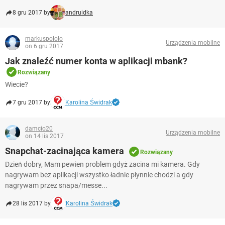
8 gru 2017 by
andruidka
markuspololo
Urządzenia mobilne
on 6 gru 2017
Jak znaleźć numer konta w aplikacji mbank?
Rozwiązany
Wiecie?
7 gru 2017 by
Karolina Świdrak
damcio20
Urządzenia mobilne
on 14 lis 2017
Snapchat-zacinająca kamera
Rozwiązany
Dzień dobry, Mam pewien problem gdyż zacina mi kamera. Gdy
nagrywam bez aplikacji wszystko ładnie płynnie chodzi a gdy
nagrywam przez snapa/messe...
28 lis 2017 by
Karolina Świdrak