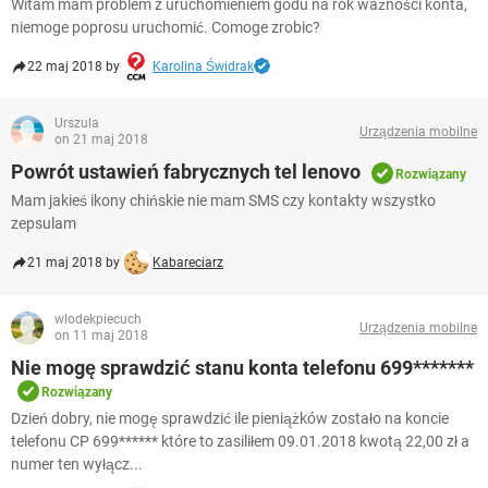
Witam mam problem z uruchomieniem godu na rok ważności konta,
niemoge poprosu uruchomić. Comoge zrobic?
22 maj 2018 by
Karolina Świdrak
Urszula
Urządzenia mobilne
on 21 maj 2018
Powrót ustawień fabrycznych tel lenovo
Rozwiązany
Mam jakieś ikony chińskie nie mam SMS czy kontakty wszystko
zepsulam
21 maj 2018 by
Kabareciarz
wlodekpiecuch
Urządzenia mobilne
on 11 maj 2018
Nie mogę sprawdzić stanu konta telefonu 699*******
Rozwiązany
Dzień dobry, nie mogę sprawdzić ile pieniążków zostało na koncie
telefonu CP 699****** które to zasiliłem 09.01.2018 kwotą 22,00 zł a
numer ten wyłącz...