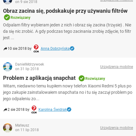
on 9 sie 2018
Obraz zacina się, podskakuje przy używaniu filtrów
Rozwiązany
Odpalam filtry wybieram jeden z nich i obraz się zacina (trzęsie) . Nie
da się nic zrobić. A gdy podczas tego zacinania zrobię zdjęcie, to filtr
jest ...
10 sie 2018 by
Anna Dobrzyńska
DanielMdrzywoek
Urządzenia mobilne
on 31 lip 2018
Problem z aplikacją snapchat
Rozwiązany
Witam, niedawno temu kupiłem nowy telefon Xiaomi Redmi 5 plus po
jego zakupie zainstalowałem snapchata no i tu się zaczął problem po
jego odpaleniu zo...
2 sie 2018 by
Karolina Świdrak
Mateusz
Urządzenia mobilne
on 11 lip 2018