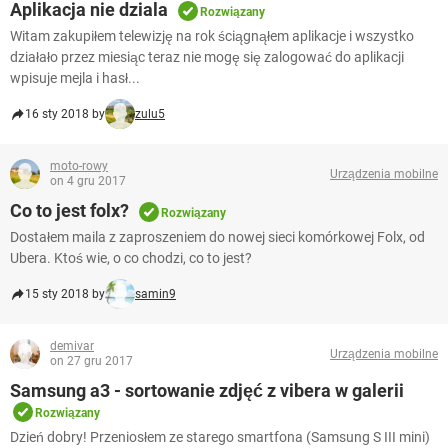
Aplikacja nie dziala
Rozwiązany
Witam zakupiłem telewizję na rok ściągnąłem aplikacje i wszystko
działało przez miesiąc teraz nie mogę się zalogować do aplikacji
wpisuje mejla i hasł...
16 sty 2018 by
zulu5
moto-rowy
Urządzenia mobilne
on 4 gru 2017
Co to jest folx?
Rozwiązany
Dostałem maila z zaproszeniem do nowej sieci komórkowej Folx, od
Ubera. Ktoś wie, o co chodzi, co to jest?
15 sty 2018 by
samin9
demivar
Urządzenia mobilne
on 27 gru 2017
Samsung a3 - sortowanie zdjęć z vibera w galerii
Rozwiązany
Dzień dobry! Przeniosłem ze starego smartfona (Samsung S III mini)