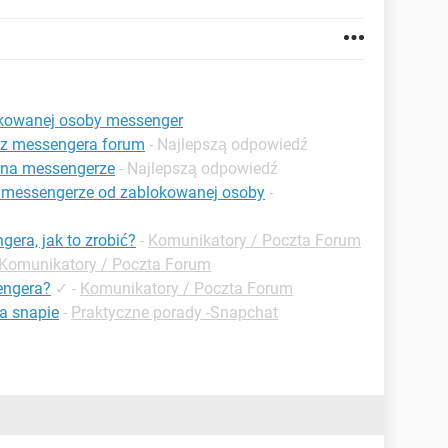
kowanej osoby messenger
 z messengera forum
- Najlepszą odpowiedź
 na messengerze
- Najlepszą odpowiedź
 messengerze od zablokowanej osoby
-
era, jak to zrobić?
-
Komunikatory / Poczta Forum
Komunikatory / Poczta Forum
engera?
✓
-
Komunikatory / Poczta Forum
a snapie
-
Praktyczne porady -Snapchat