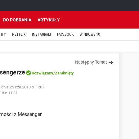
DO POBRANIA
ARTYKUŁY
TIFY
NETFLIX
INSTAGRAM
FACEBOOK
WINDOWS 10
Następny Temat
sengerze
Rozwiązany
/Zamknięty
dnia 25 cze 2018 o 11:07
18 o 11:31
mości z Messenger