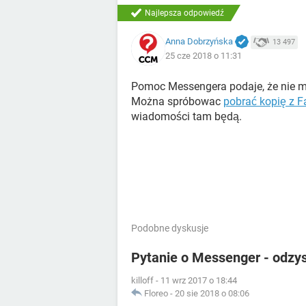
Najlepsza odpowiedź
Anna Dobrzyńska
13 497
25 cze 2018 o 11:31
Pomoc Messengera podaje, że nie m
Można spróbowac
pobrać kopię z 
wiadomości tam będą.
Podobne dyskusje
Pytanie o Messenger - odzy
killoff
-
11 wrz 2017 o 18:44
Floreo
-
20 sie 2018 o 08:06