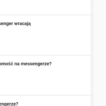
senger wracają
domość na messengerze?
engerze?