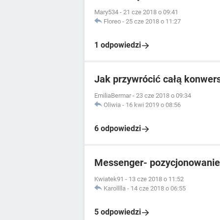
Mary534
-
21 cze 2018 o 09:41
Floreo
-
25 cze 2018 o 11:27
1 odpowiedzi
Jak przywrócić całą konwer
EmiliaBermar
-
23 cze 2018 o 09:34
Oliwia
-
16 kwi 2019 o 08:56
6 odpowiedzi
Messenger- pozycjonowanie
Kwiatek91
-
13 cze 2018 o 11:52
Karolllla
-
14 cze 2018 o 06:55
5 odpowiedzi