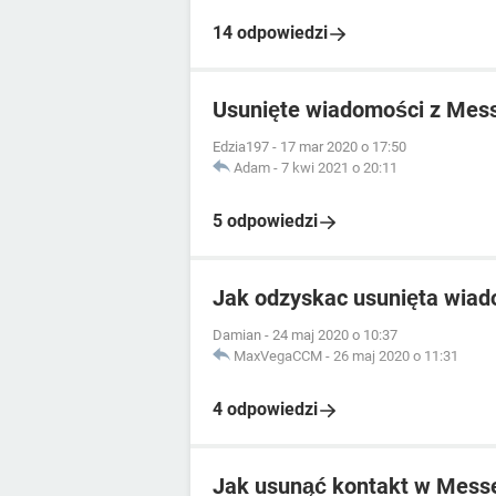
14 odpowiedzi
Usunięte wiadomości z Mes
Edzia197
-
17 mar 2020 o 17:50
Adam
-
7 kwi 2021 o 20:11
5 odpowiedzi
Jak odzyskac usunięta wia
Damian
-
24 maj 2020 o 10:37
MaxVegaCCM
-
26 maj 2020 o 11:31
4 odpowiedzi
Jak usunąć kontakt w Mess