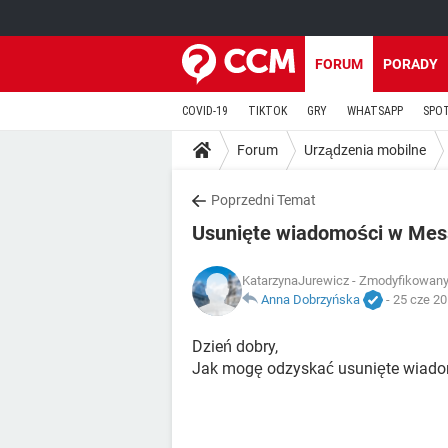
FORUM
PORADY
COVID-19
TIKTOK
GRY
WHATSAPP
SPO
Forum
Urządzenia mobilne
Poprzedni Temat
Usunięte wiadomości w Mes
KatarzynaJurewicz
- Zmodyfikowany 
Anna Dobrzyńska
-
25 cze 20
Dzień dobry,
Jak mogę odzyskać usunięte wiado