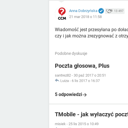
Anna Dobrzyńska
13 497
21 mar 2018 o 11:58
Wiadomość jest przesyłana po doład
czy i jak można zrezygnować z otr
Podobne dyskusje
Poczta głosowa, Plus
santrez82
-
30 paź 2017 o 20:51
Luiza
-
6 lis 2017 o 16:37
5 odpowiedzi
TMobile - jak wyłaczyć poc
misiek
-
25 lis 2015 o 10:49