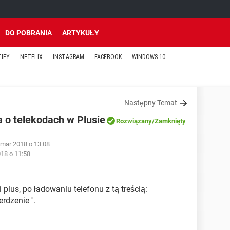
DO POBRANIA
ARTYKUŁY
TIFY
NETFLIX
INSTAGRAM
FACEBOOK
WINDOWS 10
Następny Temat
 o telekodach w Plusie
Rozwiązany
/Zamknięty
mar 2018 o 13:08
18 o 11:58
plus, po ładowaniu telefonu z tą treścią:
rdzenie ''.