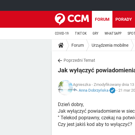
FORUM
PORADY
COVID-19
TIKTOK
GRY
WHATSAPP
SPO
Forum
Urządzenia mobilne
Poprzedni Temat
Jak wyłączyć powiadomienia
Agnieszka
- Zmodyfikowany dnia 13 
Anna Dobrzyńska
-
21 mar 20
Dzień dobry,
Jak wyłączyć powiadomienie w sieci 
'' Telekod poprawny, czekaj na potwie
Czy jest jakiś kod aby to wyłączyć?