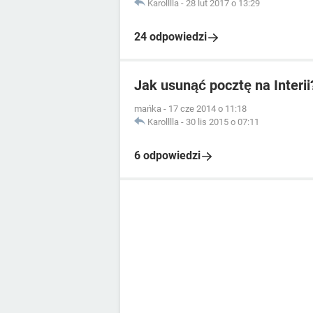
Karolllla
-
28 lut 2017 o 13:29
24 odpowiedzi
Jak usunąć pocztę na Interii
mańka
-
17 cze 2014 o 11:18
Karolllla
-
30 lis 2015 o 07:11
6 odpowiedzi