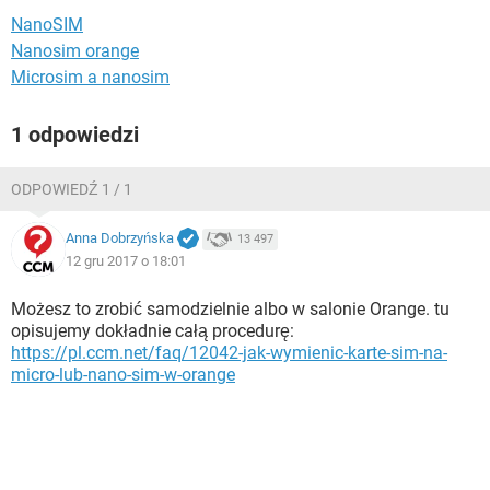
WINDOWS 10
NanoSIM
Nanosim orange
Microsim a nanosim
1 odpowiedzi
ODPOWIEDŹ 1 / 1
Anna Dobrzyńska
13 497
12 gru 2017 o 18:01
Możesz to zrobić samodzielnie albo w salonie Orange. tu
opisujemy dokładnie całą procedurę:
https://pl.ccm.net/faq/12042-jak-wymienic-karte-sim-na-
micro-lub-nano-sim-w-orange