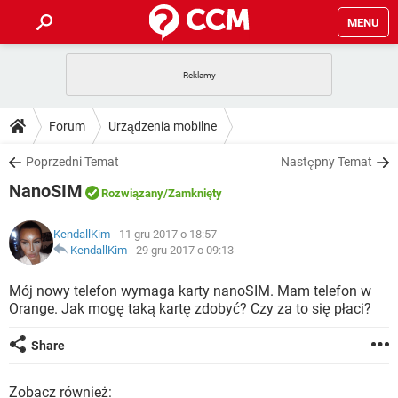
MENU
STRONA GŁÓWNA
YOUTUBE
TIKTOK
PORADY
Forum
Urządzenia mobilne
GRY
WHATSAPP
PlayStation
TIKTOK
DO POBRANIA
Poprzedni Temat
Następny Temat
SPOTIFY
NETFLIX
GRY
WHATSAPP
NanoSIM
INSTAGRAM
ANDROID
FACEBOOK
TIKTOK
Rozwiązany
/Zamknięty
FORUM
SPOTIFY
NETFLIX
WINDOWS 10
GRY
WHATSAPP
KendallKim
- 11 gru 2017 o 18:57
INSTAGRAM
COVID-19
FACEBOOK
TIKTOK
ARTYKUŁY
KendallKim
-
29 gru 2017 o 09:13
IOS
NETFLIX
WINDOWS 10
GRY
WHATSAPP
INSTAGRAM
COVID-19
FACEBOOK
TIKTOK
Mój nowy telefon wymaga karty nanoSIM. Mam telefon w
SPOTIFY
NETFLIX
Orange. Jak mogę taką kartę zdobyć? Czy za to się płaci?
WINDOWS 10
GRY
WHATSAPP
INSTAGRAM
FACEBOOK
SPOTIFY
NETFLIX
Share
WINDOWS 10
INSTAGRAM
FACEBOOK
Zobacz również: