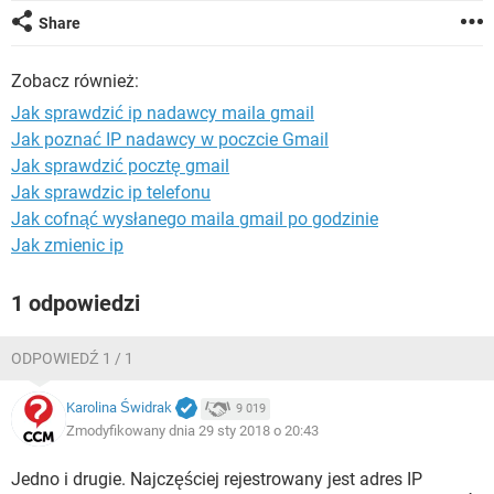
WINDOWS 10
Share
Zobacz również:
Jak sprawdzić ip nadawcy maila gmail
Jak poznać IP nadawcy w poczcie Gmail
Jak sprawdzić pocztę gmail
Jak sprawdzic ip telefonu
Jak cofnąć wysłanego maila gmail po godzinie
Jak zmienic ip
1 odpowiedzi
ODPOWIEDŹ 1 / 1
Karolina Świdrak
9 019
Zmodyfikowany dnia 29 sty 2018 o 20:43
Jedno i drugie. Najczęściej rejestrowany jest adres IP