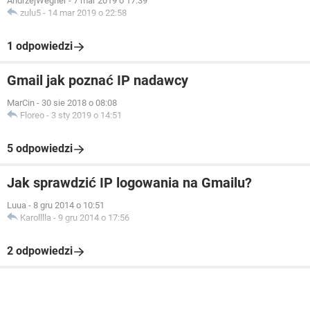
AndrzejWegner
-
7 mar 2019 o 17:39
zulu5
-
14 mar 2019 o 22:58
1 odpowiedzi
Gmail jak poznać IP nadawcy
MarCin
-
30 sie 2018 o 08:08
Floreo
-
3 sty 2019 o 14:51
5 odpowiedzi
Jak sprawdzić IP logowania na Gmailu?
Luua
-
8 gru 2014 o 10:51
Karolllla
-
9 gru 2014 o 17:56
2 odpowiedzi