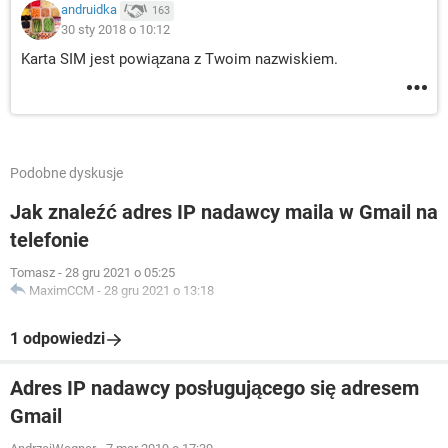
andruidka
163
30 sty 2018 o 10:12
Karta SIM jest powiązana z Twoim nazwiskiem.
Podobne dyskusje
Jak znaleźć adres IP nadawcy maila w Gmail na
telefonie
Tomasz
-
28 gru 2021 o 05:25
MaximCCM
-
28 gru 2021 o 13:18
1 odpowiedzi
Adres IP nadawcy posługującego się adresem
Gmail