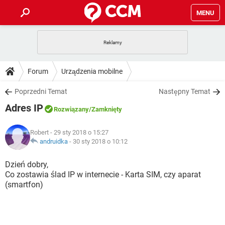
MENU
STRONA GŁÓWNA
YOUTUBE
TIKTOK
PORADY
Forum
Urządzenia mobilne
GRY
WHATSAPP
PlayStation
TIKTOK
DO POBRANIA
Poprzedni Temat
Następny Temat
SPOTIFY
NETFLIX
GRY
WHATSAPP
Adres IP
INSTAGRAM
ANDROID
FACEBOOK
TIKTOK
Rozwiązany
/Zamknięty
FORUM
SPOTIFY
NETFLIX
WINDOWS 10
GRY
WHATSAPP
Robert
- 29 sty 2018 o 15:27
INSTAGRAM
COVID-19
FACEBOOK
TIKTOK
ARTYKUŁY
andruidka
-
30 sty 2018 o 10:12
IOS
NETFLIX
WINDOWS 10
GRY
WHATSAPP
INSTAGRAM
COVID-19
FACEBOOK
TIKTOK
Dzień dobry,
SPOTIFY
NETFLIX
Co zostawia ślad IP w internecie - Karta SIM, czy aparat
WINDOWS 10
GRY
WHATSAPP
(smartfon)
INSTAGRAM
FACEBOOK
SPOTIFY
NETFLIX
WINDOWS 10
INSTAGRAM
FACEBOOK