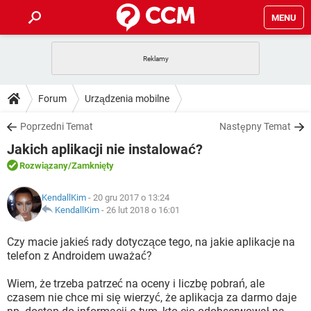
MENU
STRONA GŁÓWNA
YOUTUBE
TIKTOK
PORADY
Forum
Urządzenia mobilne
GRY
WHATSAPP
PlayStation
TIKTOK
DO POBRANIA
Poprzedni Temat
Następny Temat
SPOTIFY
NETFLIX
GRY
WHATSAPP
Jakich aplikacji nie instalować?
INSTAGRAM
ANDROID
FACEBOOK
TIKTOK
FORUM
SPOTIFY
NETFLIX
Rozwiązany
/Zamknięty
WINDOWS 10
GRY
WHATSAPP
INSTAGRAM
COVID-19
FACEBOOK
TIKTOK
ARTYKUŁY
IOS
KendallKim
- 20 gru 2017 o 13:24
NETFLIX
WINDOWS 10
GRY
WHATSAPP
KendallKim
-
26 lut 2018 o 16:01
INSTAGRAM
COVID-19
FACEBOOK
TIKTOK
SPOTIFY
NETFLIX
Czy macie jakieś rady dotyczące tego, na jakie aplikacje na
WINDOWS 10
GRY
WHATSAPP
telefon z Androidem uważać?
INSTAGRAM
FACEBOOK
SPOTIFY
NETFLIX
WINDOWS 10
Wiem, że trzeba patrzeć na oceny i liczbę pobrań, ale
INSTAGRAM
FACEBOOK
czasem nie chce mi się wierzyć, że aplikacja za darmo daje