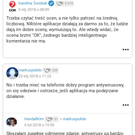
Karolina Świdrak
9 019
3 sty 2018 o 08:09
Trzeba czytać treść ocen, a nie tylko patrzeć na średnią
liczbową. NIktóre aplikacje działają za darmo za to, że ludzie
dają im dobre oceny, wymuszają to. Ale wtedy widać, że
ocena brzmi "OK", żednego bardziej inteligentnego
komentarza nie ma.
markuspololo
259
23 sty 2018 o 11:23
No i trzeba mieć na telefonie dobry program antywirusowy,
on się odezwie i ostrzeże, jeśli aplikacja ma podejrzane
działanie.
KendallKim
>
markuspololo
51
6 lut 2018 o 19:50
Słyszałam zupełnie odmienne zdanie: antywirusy są bardzo