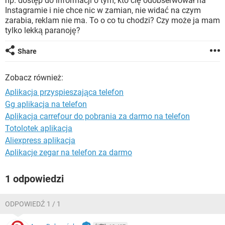
np. dostęp do informacji o tym, kto cię odobserwował na
WINDOWS 10
Instagramie i nie chce nic w zamian, nie widać na czym
zarabia, reklam nie ma. To o co tu chodzi? Czy może ja mam
tylko lekką paranoję?
Share
Zobacz również:
Aplikacja przyspieszająca telefon
Gg aplikacja na telefon
Aplikacja carrefour do pobrania za darmo na telefon
Totolotek aplikacja
Aliexpress aplikacja
Aplikacje zegar na telefon za darmo
1 odpowiedzi
ODPOWIEDŹ 1 / 1