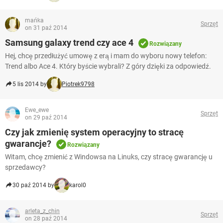
mańka
Sprzęt
on 31 paź 2014
Samsung galaxy trend czy ace 4
Rozwiązany
Hej, chcę przedłużyć umowę z erą i mam do wyboru nowy telefon:
Trend albo Ace 4. Który byście wybrali? Z góry dzięki za odpowiedź.
5 lis 2014 by
Piotrek9798
Ewe_ewe
Sprzęt
on 29 paź 2014
Czy jak zmienię system operacyjny to stracę
gwarancje?
Rozwiązany
Witam, chcę zmienić z Windowsa na Linuks, czy stracę gwarancję u
sprzedawcy?
30 paź 2014 by
karol0
arleta_z_chin
Sprzęt
on 28 paź 2014