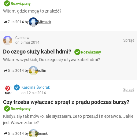
WINDOWS 10
Rozwiązany
Witam, gdzie mogę to znaleźć?
7 lis 2014 by
Mieszek
Czerkaw
Sprzęt
on 5 maj 2014
Do czego służy kabel hdmi?
Rozwiązany
Witam wszystkich, Do czego się używa kabel hdmi?
5 lis 2014 by
rollin
Karolina Świdrak
Sprzęt
on 12 sie 2014
Czy trzeba wyłączać sprzęt z prądu podczas burzy?
Rozwiązany
Kiedyś się tak mówiło, ale słyszałam, że to przesąd i nieprawda. Jakie
jest Wasze zdanie?
5 lis 2014 by
benek