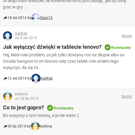
to skąd mam wiedzieć, ile konkretnie ramu potrzebuję , jak np chcę
grać w gry ...
18 sie 2014 by
Daro13
KaliKeli
Sprzęt
on 8 sie 2014
Jak wyłączyć dźwięki w tablecie lenovo?
Rozwiązany
Hej, Mam taki problem, że jak tylko dostanę coś na Skypie albo na
Gmailu hangout to mi dzwoni cały czas tablet i nie umiem tego
wyłączyć, da się to...
12 sie 2014 by
KaliKeli
balbina
Sprzęt
on 24 lip 2014
Co to jest gopro?
Rozwiązany
Bo wszyscy o tym mówią, a ja nie wiem :(
30 lip 2014 by
balbina