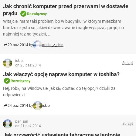
Jak chronić komputer przed przerwami w dostawie
prądu
Rozwiązany
Witajcie, mam taki problem, bo w budynku, w którym mieszkam
bardzo często są jakieś dziwne awarie i nagle wyłączają prąd, co
najmniej raz na tydzień, ...
29 paź 2014 by
arleta_z_chin
iskier
Sprzęt
on 23 paź 2014
Jak włączyć opcję napraw komputer w toshiba?
Rozwiązany
Hej, robię na Windowsie, jak się dostać do tej opcji? dzięki za
odpowiedzi
24 paź 2014 by
iskier
pan_jan
Sprzęt
on 21 paź 2014
Jak przywrócić ustawienia fabryczne w laptopie