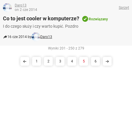
Daro13
Sprzęt
on 2 cze 2014
Co to jest cooler w komputerze?
Rozwiązany
I do czego służy i czy warto kupić. Pozdro
16 cze 2014 by
Daro13
Wyniki 201 - 250 z 279
1
2
3
4
5
6