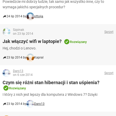
Powiedzcie mi dobrzy ludzie, tak samo jak wszystko inne, czy to
wymaga jakichś specjalnych procedur?
24 lip 2014 by
ottoija
Szpinak
Sprzęt
on 23 lip 2014
Jak włączyć wifi w laptopie?
Rozwiązany
Hej, chodzi o Lenovo.
23 lip 2014 by
Kapral
Daro13
Sprzęt
on 6 cze 2014
Czym się różni stan hibernacji i stan uśpienia?
Rozwiązany
I który z nich jest lepszy dla komputera z Windows 7? Dzięki
23 lip 2014 by
Daro13