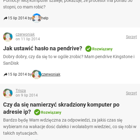
Pomocy! Mój komputer szaleje, pokazuje, że procesor ma ponad 50
stopni, co mam robić?
15 lip 2014 by
help
czerwoniak
Sprzęt
on 11 lip 2014
Jak ustawić hasło na pendrive?
Rozwiązany
Dobry dobry, czy da się to w ogóle zrobić? Mam pendrive Kingstone i
SanDisk
15 lip 2014 by
czerwoniak
Trisza
Sprzęt
on 9 lip 2014
Czy da się namierzyć skradziony komputer po
adresie ip?
Rozwiązany
Bardzo będę Wam wdzięczna za odpowiedzi, za jakiś czas się
wybieram na wakacje dość daleko i wolałabym wiedzieć, co się robi w
takich sytuacjach.