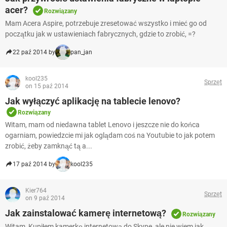
acer?
Rozwiązany
Mam Acera Aspire, potrzebuje zresetować wszystko i mieć go od
początku jak w ustawieniach fabrycznych, gdzie to zrobić, =?
22 paź 2014 by
pan_jan
kool235
Sprzęt
on 15 paź 2014
Jak wyłączyć aplikację na tablecie lenovo?
Rozwiązany
Witam, mam od niedawna tablet Lenovo i jeszcze nie do końca
ogarniam, powiedzcie mi jak oglądam coś na Youtubie to jak potem
zrobić, żeby zamknąć tą a...
17 paź 2014 by
kool235
Kier764
Sprzęt
on 9 paź 2014
Jak zainstalować kamerę internetową?
Rozwiązany
Witam, Kupiłem kamerkę internetową do Skype, ale nie wiem jak