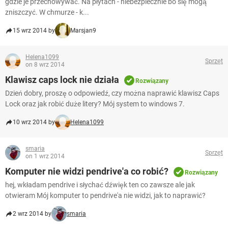
gdzie je przechowywać. Na płytach - niebezpiecznie bo się mogą
zniszczyć. W chmurze - k...
15 wrz 2014 by
Marsjan9
Helena1099
Sprzęt
on 8 wrz 2014
Klawisz caps lock nie działa
Rozwiązany
Dzień dobry, proszę o odpowiedź, czy można naprawić klawisz Caps
Lock oraz jak robić duże litery? Mój system to windows 7.
10 wrz 2014 by
Helena1099
smaria
Sprzęt
on 1 wrz 2014
Komputer nie widzi pendrive'a co robić?
Rozwiązany
hej, wkładam pendrive i słychać dźwięk ten co zawsze ale jak
otwieram Mój komputer to pendrive'a nie widzi, jak to naprawić?
2 wrz 2014 by
smaria