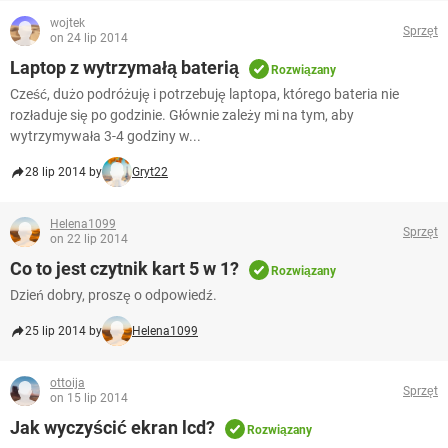
wojtek
Sprzęt
on 24 lip 2014
Laptop z wytrzymałą baterią
Rozwiązany
Cześć, dużo podróżuję i potrzebuję laptopa, którego bateria nie
rozładuje się po godzinie. Głównie zależy mi na tym, aby
wytrzymywała 3-4 godziny w...
28 lip 2014 by
Gryt22
Helena1099
Sprzęt
on 22 lip 2014
Co to jest czytnik kart 5 w 1?
Rozwiązany
Dzień dobry, proszę o odpowiedź.
25 lip 2014 by
Helena1099
ottoija
Sprzęt
on 15 lip 2014
Jak wyczyścić ekran lcd?
Rozwiązany