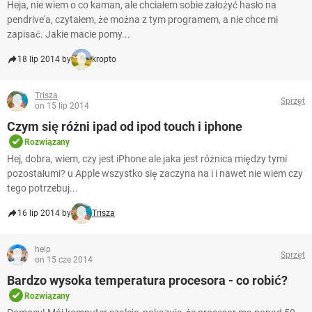
Heja, nie wiem o co kaman, ale chciałem sobie założyć hasło na
pendrive'a, czytałem, że można z tym programem, a nie chce mi
zapisać. Jakie macie pomy...
18 lip 2014 by
kropto
Trisza
Sprzęt
on 15 lip 2014
Czym się różni ipad od ipod touch i iphone
Rozwiązany
Hej, dobra, wiem, czy jest iPhone ale jaka jest różnica między tymi
pozostałumi? u Apple wszystko się zaczyna na i i nawet nie wiem czy
tego potrzebuj...
16 lip 2014 by
Trisza
help
Sprzęt
on 15 cze 2014
Bardzo wysoka temperatura procesora - co robić?
Rozwiązany