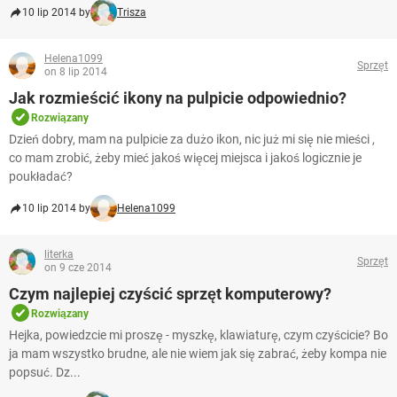
10 lip 2014 by
Trisza
Helena1099
Sprzęt
on 8 lip 2014
Jak rozmieścić ikony na pulpicie odpowiednio?
Rozwiązany
Dzień dobry, mam na pulpicie za dużo ikon, nic już mi się nie mieści ,
co mam zrobić, żeby mieć jakoś więcej miejsca i jakoś logicznie je
poukładać?
10 lip 2014 by
Helena1099
literka
Sprzęt
on 9 cze 2014
Czym najlepiej czyścić sprzęt komputerowy?
Rozwiązany
Hejka, powiedzcie mi proszę - myszkę, klawiaturę, czym czyścicie? Bo
ja mam wszystko brudne, ale nie wiem jak się zabrać, żeby kompa nie
popsuć. Dz...