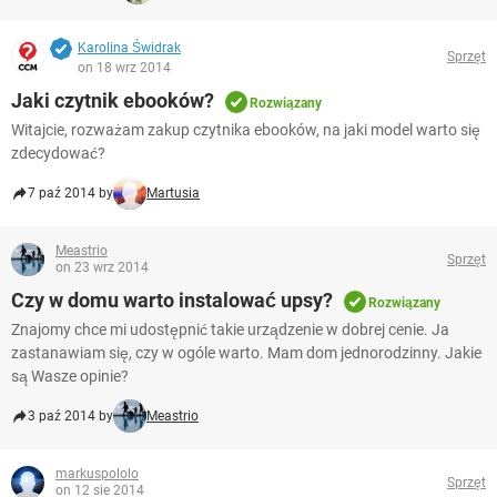
Karolina Świdrak
Sprzęt
on 18 wrz 2014
Jaki czytnik ebooków?
Rozwiązany
Witajcie, rozważam zakup czytnika ebooków, na jaki model warto się
zdecydować?
7 paź 2014 by
Martusia
Meastrio
Sprzęt
on 23 wrz 2014
Czy w domu warto instalować upsy?
Rozwiązany
Znajomy chce mi udostępnić takie urządzenie w dobrej cenie. Ja
zastanawiam się, czy w ogóle warto. Mam dom jednorodzinny. Jakie
są Wasze opinie?
3 paź 2014 by
Meastrio
markuspololo
Sprzęt
on 12 sie 2014