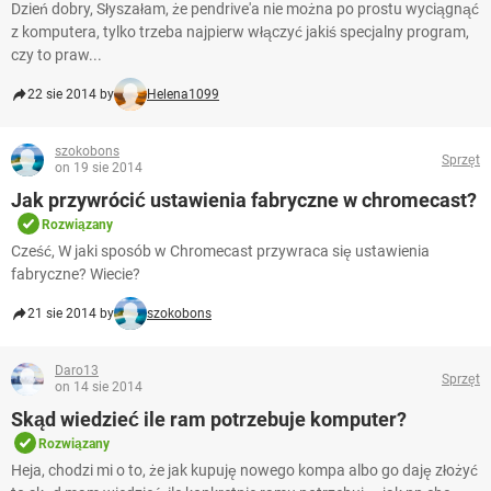
Dzień dobry, Słyszałam, że pendrive'a nie można po prostu wyciągnąć
z komputera, tylko trzeba najpierw włączyć jakiś specjalny program,
czy to praw...
22 sie 2014 by
Helena1099
szokobons
Sprzęt
on 19 sie 2014
Jak przywrócić ustawienia fabryczne w chromecast?
Rozwiązany
Cześć, W jaki sposób w Chromecast przywraca się ustawienia
fabryczne? Wiecie?
21 sie 2014 by
szokobons
Daro13
Sprzęt
on 14 sie 2014
Skąd wiedzieć ile ram potrzebuje komputer?
Rozwiązany
Heja, chodzi mi o to, że jak kupuję nowego kompa albo go daję złożyć