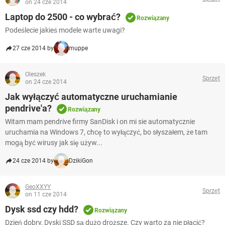
on 24 cze 2014
Laptop do 2500 - co wybrać?
Rozwiązany
Podeślecie jakieś modele warte uwagi?
27 cze 2014 by
muppe
Oleszek
Sprzęt
on 24 cze 2014
Jak wyłączyć automatyczne uruchamianie
pendrive'a?
Rozwiązany
Witam mam pendrive firmy SanDisk i on mi sie automatycznie
uruchamia na Windows 7, chcę to wyłączyć, bo słyszałem, że tam
mogą być wirusy jak się używ...
24 cze 2014 by
DzikiGon
GeoXXYY
Sprzęt
on 11 cze 2014
Dysk ssd czy hdd?
Rozwiązany
Dzień dobry, Dyski SSD są dużo droższe. Czy warto za nie płacić?