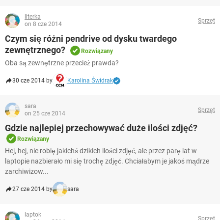
literka
Sprzęt
on 8 cze 2014
Czym się różni pendrive od dysku twardego
zewnętrznego?
Rozwiązany
Oba są zewnętrzne przecież prawda?
30 cze 2014 by
Karolina Świdrak
sara
Sprzęt
on 25 cze 2014
Gdzie najlepiej przechowywać duże ilości zdjęć?
Rozwiązany
Hej, hej, nie robię jakichś dzikich ilości zdjęć, ale przez parę lat w
laptopie nazbierało mi się trochę zdjęć. Chciałabym je jakoś mądrze
zarchiwizow...
27 cze 2014 by
sara
laptok
Sprzęt