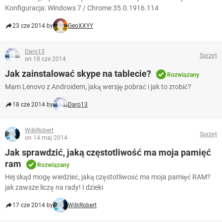
Konfiguracja: Windows 7 / Chrome 35.0.1916.114
23 cze 2014 by
GeoXXYY
Daro13
Sprzęt
on 18 cze 2014
Jak zainstalować skype na tablecie?
Rozwiązany
Mam Lenovo z Androidem, jaką wersję pobrać i jak to zrobić?
18 cze 2014 by
Daro13
WilkRobert
Sprzęt
on 14 maj 2014
Jak sprawdzić, jaką częstotliwość ma moja pamięć
ram
Rozwiązany
Hej skąd mogę wiedzieć, jaką częstotliwość ma moja pamięć RAM?
jak zawsze liczę na rady! I dzieki
17 cze 2014 by
WilkRobert