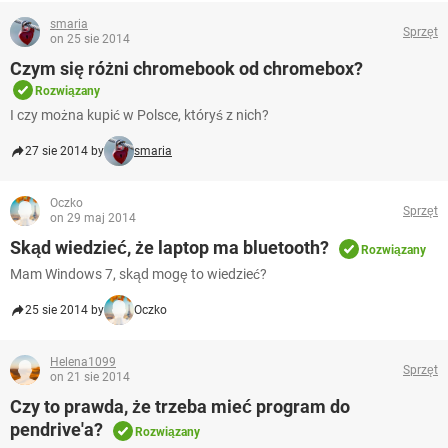
smaria
Sprzęt
on 25 sie 2014
Czym się różni chromebook od chromebox?
Rozwiązany
I czy można kupić w Polsce, któryś z nich?
27 sie 2014 by
smaria
Oczko
Sprzęt
on 29 maj 2014
Skąd wiedzieć, że laptop ma bluetooth?
Rozwiązany
Mam Windows 7, skąd mogę to wiedzieć?
25 sie 2014 by
Oczko
Helena1099
Sprzęt
on 21 sie 2014
Czy to prawda, że trzeba mieć program do
pendrive'a?
Rozwiązany