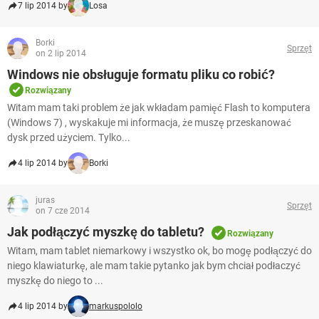
7 lip 2014 by
Losa
Borki
Sprzęt
on 2 lip 2014
Windows nie obsługuje formatu pliku co robić?
Rozwiązany
Witam mam taki problem że jak wkładam pamięć Flash to komputera
(Windows 7) , wyskakuje mi informacja, że muszę przeskanować
dysk przed użyciem. Tylko...
4 lip 2014 by
Borki
juras
Sprzęt
on 7 cze 2014
Jak podłączyć myszkę do tabletu?
Rozwiązany
Witam, mam tablet niemarkowy i wszystko ok, bo mogę podłączyć do
niego klawiaturkę, ale mam takie pytanko jak bym chciał podłaczyć
myszkę do niego to ...
4 lip 2014 by
markuspololo