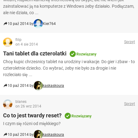
zainstalować ją na komputerze z Windows żeby działało. Podłączam,
ale nie działa, co ...
10 paź 2014 by
Kier764
filip
Sprzęt
on 4 sie 2014
Tani tablet dla czterolatki
Rozwiązany
Chcę kupić chrześnicy tablet na urodziny i wakacje. Do gier i zbaw - to
czteroletnie dziecko. Co wybrać, żeby nie było za drogie i nie
rozleciało się ...
10 paź 2014 by
kaskaskoura
blanes
Sprzęt
on 26 wrz 2014
Co to jest twardy reset?
Rozwiązany
I czym się różni od miękkiego?
10 paź 2014 by
kaskaskoura