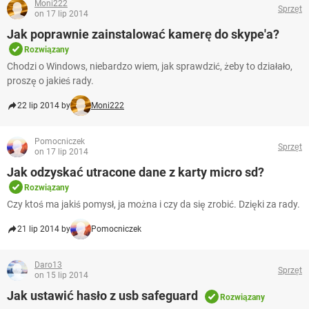
Moni222
Sprzęt
on 17 lip 2014
Jak poprawnie zainstalować kamerę do skype'a?
Rozwiązany
Chodzi o Windows, niebardzo wiem, jak sprawdzić, żeby to działało,
proszę o jakieś rady.
22 lip 2014 by
Moni222
Pomocniczek
Sprzęt
on 17 lip 2014
Jak odzyskać utracone dane z karty micro sd?
Rozwiązany
Czy ktoś ma jakiś pomysł, ja można i czy da się zrobić. Dzięki za rady.
21 lip 2014 by
Pomocniczek
Daro13
Sprzęt
on 15 lip 2014
Jak ustawić hasło z usb safeguard
Rozwiązany