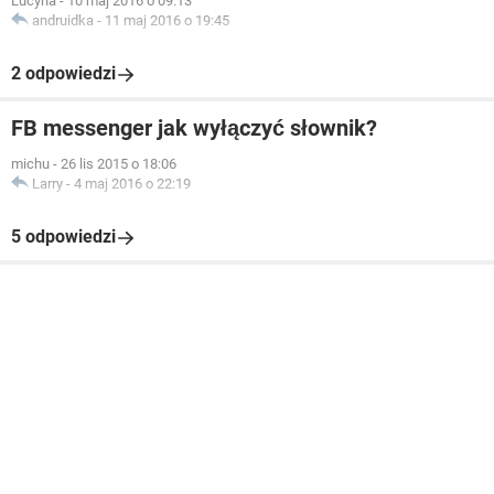
Lucyna
-
10 maj 2016 o 09:13
andruidka
-
11 maj 2016 o 19:45
2 odpowiedzi
FB messenger jak wyłączyć słownik?
michu
-
26 lis 2015 o 18:06
Larry
-
4 maj 2016 o 22:19
5 odpowiedzi