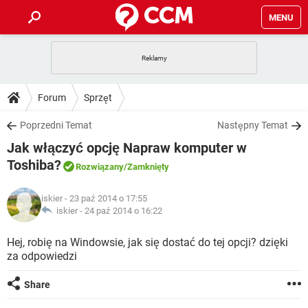
MENU
STRONA GŁÓWNA
YOUTUBE
TIKTOK
PORADY
Forum
Sprzęt
GRY
WHATSAPP
PlayStation
TIKTOK
DO POBRANIA
Poprzedni Temat
Następny Temat
SPOTIFY
NETFLIX
GRY
WHATSAPP
Jak włączyć opcję Napraw komputer w
INSTAGRAM
ANDROID
FACEBOOK
TIKTOK
FORUM
SPOTIFY
NETFLIX
Toshiba?
Rozwiązany
/Zamknięty
WINDOWS 10
GRY
WHATSAPP
INSTAGRAM
COVID-19
FACEBOOK
TIKTOK
ARTYKUŁY
IOS
NETFLIX
iskier
- 23 paź 2014 o 17:55
WINDOWS 10
GRY
WHATSAPP
iskier -
24 paź 2014 o 16:22
INSTAGRAM
COVID-19
FACEBOOK
TIKTOK
SPOTIFY
NETFLIX
Hej, robię na Windowsie, jak się dostać do tej opcji? dzięki
WINDOWS 10
GRY
WHATSAPP
INSTAGRAM
FACEBOOK
za odpowiedzi
SPOTIFY
NETFLIX
WINDOWS 10
Share
INSTAGRAM
FACEBOOK