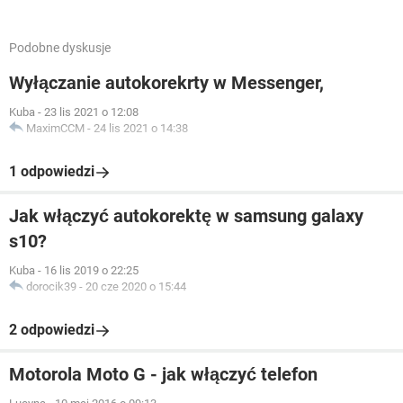
Podobne dyskusje
Wyłączanie autokorekrty w Messenger,
Kuba
-
23 lis 2021 o 12:08
MaximCCM
-
24 lis 2021 o 14:38
1 odpowiedzi
Jak włączyć autokorektę w samsung galaxy
s10?
Kuba
-
16 lis 2019 o 22:25
dorocik39
-
20 cze 2020 o 15:44
2 odpowiedzi
Motorola Moto G - jak włączyć telefon