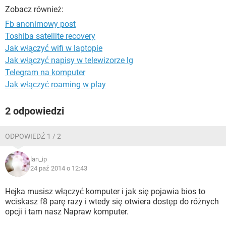
WINDOWS 10
Zobacz również:
Fb anonimowy post
Toshiba satellite recovery
Jak włączyć wifi w laptopie
Jak włączyć napisy w telewizorze lg
Telegram na komputer
Jak włączyć roaming w play
2 odpowiedzi
ODPOWIEDŹ 1 / 2
lan_ip
24 paź 2014 o 12:43
Hejka musisz włączyć komputer i jak się pojawia bios to
wciskasz f8 parę razy i wtedy się otwiera dostęp do różnych
opcji i tam nasz Napraw komputer.