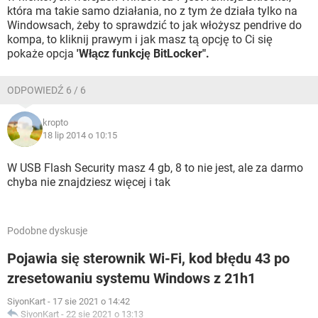
która ma takie samo działania, no z tym że działa tylko na
Windowsach, żeby to sprawdzić to jak włożysz pendrive do
kompa, to kliknij prawym i jak masz tą opcję to Ci się
pokaże opcja
'Włącz funkcję BitLocker".
ODPOWIEDŹ 6 / 6
kropto
18 lip 2014 o 10:15
W USB Flash Security masz 4 gb, 8 to nie jest, ale za darmo
chyba nie znajdziesz więcej i tak
Podobne dyskusje
Pojawia się sterownik Wi-Fi, kod błędu 43 po
zresetowaniu systemu Windows z 21h1
SiyonKart
-
17 sie 2021 o 14:42
SiyonKart
-
22 sie 2021 o 13:13