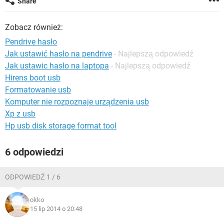
Share
WINDOWS 10
Zobacz również:
Pendrive hasło
Jak ustawić hasło na pendrive
- Najlepszą odpowiedź
Jak ustawic hasło na laptopa
- Najlepszą odpowiedź
Hirens boot usb
Formatowanie usb
Komputer nie rozpoznaje urządzenia usb
Xp z usb
Hp usb disk storage format tool
6 odpowiedzi
ODPOWIEDŹ 1 / 6
okko
15 lip 2014 o 20:48