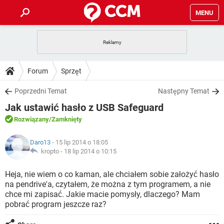
MENU
STRONA GŁÓWNA
YOUTUBE
TIKTOK
PORADY
Forum
Sprzęt
GRY
WHATSAPP
PlayStation
TIKTOK
DO POBRANIA
Poprzedni Temat
Następny Temat
SPOTIFY
NETFLIX
GRY
WHATSAPP
Jak ustawić hasło z USB Safeguard
INSTAGRAM
ANDROID
FACEBOOK
TIKTOK
FORUM
SPOTIFY
NETFLIX
Rozwiązany
/Zamknięty
WINDOWS 10
GRY
WHATSAPP
INSTAGRAM
COVID-19
FACEBOOK
TIKTOK
ARTYKUŁY
IOS
Daro13
- 15 lip 2014 o 18:05
NETFLIX
WINDOWS 10
GRY
WHATSAPP
kropto -
18 lip 2014 o 10:15
INSTAGRAM
COVID-19
FACEBOOK
TIKTOK
SPOTIFY
NETFLIX
Heja, nie wiem o co kaman, ale chciałem sobie założyć hasło
WINDOWS 10
GRY
WHATSAPP
na pendrive'a, czytałem, że można z tym programem, a nie
INSTAGRAM
FACEBOOK
chce mi zapisać. Jakie macie pomysły, dlaczego? Mam
SPOTIFY
NETFLIX
WINDOWS 10
pobrać program jeszcze raz?
INSTAGRAM
FACEBOOK