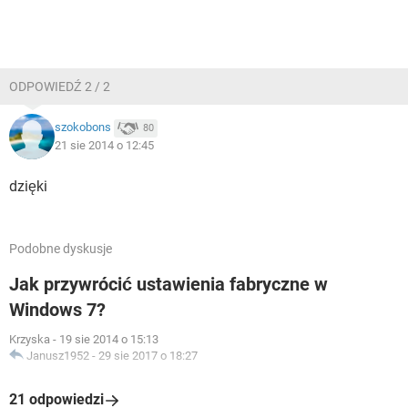
ODPOWIEDŹ 2 / 2
szokobons
80
21 sie 2014 o 12:45
dzięki
Podobne dyskusje
Jak przywrócić ustawienia fabryczne w
Windows 7?
Krzyska
-
19 sie 2014 o 15:13
Janusz1952
-
29 sie 2017 o 18:27
21 odpowiedzi