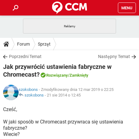
MENU
STRONA GŁÓWNA
YOUTUBE
TIKTOK
PORADY
Forum
Sprzęt
GRY
WHATSAPP
PlayStation
TIKTOK
DO POBRANIA
Poprzedni Temat
Następny Temat
SPOTIFY
NETFLIX
GRY
WHATSAPP
Jak przywrócić ustawienia fabryczne w
INSTAGRAM
ANDROID
FACEBOOK
TIKTOK
FORUM
SPOTIFY
NETFLIX
Chromecast?
Rozwiązany
/Zamknięty
WINDOWS 10
GRY
WHATSAPP
INSTAGRAM
COVID-19
FACEBOOK
TIKTOK
ARTYKUŁY
IOS
NETFLIX
szokobons
- Zmodyfikowany dnia 12 mar 2019 o 22:25
WINDOWS 10
GRY
WHATSAPP
szokobons
-
21 sie 2014 o 12:45
INSTAGRAM
COVID-19
FACEBOOK
TIKTOK
SPOTIFY
NETFLIX
Cześć,
WINDOWS 10
GRY
WHATSAPP
INSTAGRAM
FACEBOOK
SPOTIFY
NETFLIX
W jaki sposób w Chromecast przywraca się ustawienia
WINDOWS 10
fabryczne?
INSTAGRAM
FACEBOOK
Wiecie?